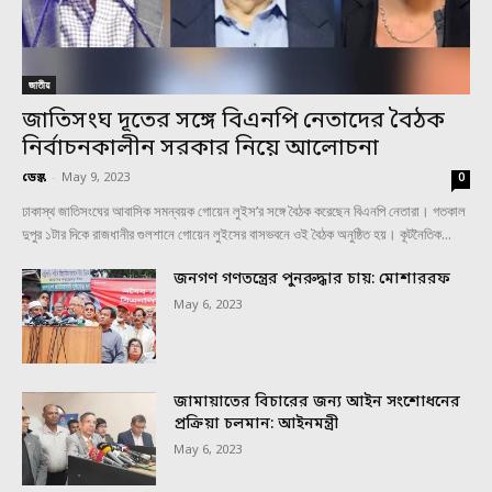
জাতীয়
জাতিসংঘ দূতের সঙ্গে বিএনপি নেতাদের বৈঠক
নির্বাচনকালীন সরকার নিয়ে আলোচনা
ডেস্ক
-
May 9, 2023
0
ঢাকাস্থ জাতিসংঘের আবাসিক সমন্বয়ক গোয়েন লুইস’র সঙ্গে বৈঠক করেছেন বিএনপি নেতারা। গতকাল
দুপুর ১টার দিকে রাজধানীর গুলশানে গোয়েন লুইসের বাসভবনে ওই বৈঠক অনুষ্ঠিত হয়। কূটনৈতিক...
জনগণ গণতন্ত্রের পুনরুদ্ধার চায়: মোশাররফ
May 6, 2023
জামায়াতের বিচারের জন্য আইন সংশোধনের
প্রক্রিয়া চলমান: আইনমন্ত্রী
May 6, 2023