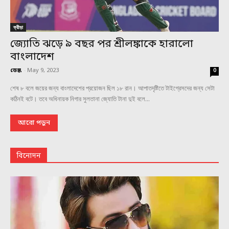
ক্রীড়া
জ্যোতি ঝড়ে ৯ বছর পর শ্রীলঙ্কাকে হারালো
বাংলাদেশ
ডেস্ক
-
May 9, 2023
0
শেষ ৮ বলে জয়ের জন্য বাংলাদেশের প্রয়োজন ছিল ১৮ রান। আপাতদৃষ্টিতে টাইগ্রেসদের জন্য সেটা
কঠিনই বটে। তবে অধিনায়ক নিগার সুলতানা জ্যোতি টানা দুই বলে...
আরো পড়ুন
বিনোদন