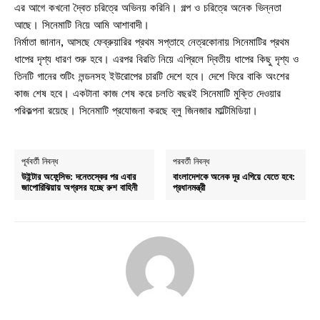
এর আগে কখনো দ্বৈত চরিত্রে অভিনয় করিনি। গল্প ও চরিত্রে অনেক ভিন্নতা
আছে। সিনেমাটি নিয়ে আমি আশাবাদী।
নির্মাতা জানান, আসছে ফেব্রুয়ারির প্রথম সপ্তাহে নেত্রকোনায় সিনেমাটির প্রথম
ধাপের দৃশ্য ধারণ শুরু হবে। এরপর বিরতি নিয়ে এপ্রিলে দ্বিতীয় ধাপের কিছু দৃশ্য ও
তিনটি গানের শুটিং লন্ডনসহ ইউরোপের চারটি দেশে হবে। দেশে ফিরে বাকি অংশের
কাজ শেষ হবে। একটানা কাজ শেষ করে চলতি বছরই সিনেমাটি মুক্তি দেওয়ার
পরিকল্পনা রয়েছে। সিনেমাটি প্রযোজনা করছে ব্লু জিনজার মাল্টিমিডিয়া।
পূর্ববর্তী নিবন্ধ
পরবর্তী নিবন্ধ
উইন্টার অফেন্সিভ: দনেতস্কের পর এবার
বাংলাদেশকে অনেক দূর এগিয়ে যেতে হবে:
জাপোরিঝিয়ায় অগ্রসর হচ্ছে রুশ বাহিনী
প্রধানমন্ত্রী