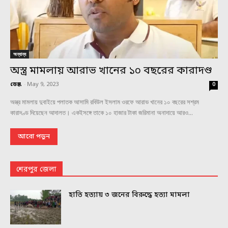
অন্যান্য
অস্ত্র মামলায় আরাভ খানের ১০ বছরের কারাদণ্ড
ডেস্ক
-
May 9, 2023
0
অস্ত্র মামলায় দুবাইয়ে পলাতক আসামি রবিউল ইসলাম ওরফে আরাভ খানের ১০ বছরের সশ্রম
কারাদণ্ড দিয়েছেন আদালত। একইসঙ্গে তাকে ১০ হাজার টাকা জরিমানা অনাদায়ে আরও...
আরো পড়ুন
শেরপুর জেলা
হাতি হত্যায় ৩ জনের বিরুদ্ধে হত্যা মামলা