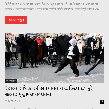
ফিলিস্তিনের গাজা উপত্যকায় ভয়াবহ বিমান ও ড্রোন হামলা চালিয়েছে ইসরাইল। এসব হামলায়
অন্তত ১২ জন নিহত হয়েছেন। ইসরাইলের সামরিক বাহিনী জানিয়েছে, ঘনবসতিপূর্ণ গাজার ১০টি...
আরো পড়ুন
আন্তর্জাতিক
ইরানে কথিত ধর্ম অবমাননার অভিযোগে দুই
জনের মৃত্যুদণ্ড কার্যকর
May 9, 2023
0