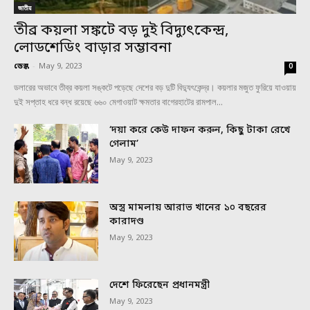
জাতীয়
তীব্র কয়লা সঙ্কটে বড় দুই বিদ্যুৎকেন্দ্র,
লোডশেডিং বাড়ার সম্ভাবনা
ডেস্ক
-
May 9, 2023
0
ডলারের অভাবে তীব্র কয়লা সঙ্কটে পড়েছে দেশের বড় দুটি বিদ্যুৎকেন্দ্র। কয়লার মজুত ফুরিয়ে যাওয়ায়
দুই সপ্তাহ ধরে বন্ধ রয়েছে ৬৬০ মেগাওয়াট ক্ষমতার বাগেরহাটের রামপাল...
‘দয়া করে কেউ দাফন করুন, কিছু টাকা রেখে
গেলাম’
May 9, 2023
অস্ত্র মামলায় আরাভ খানের ১০ বছরের
কারাদণ্ড
May 9, 2023
দেশে ফিরেছেন প্রধানমন্ত্রী
May 9, 2023