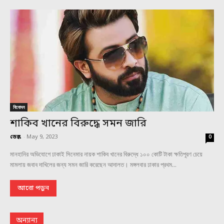
বিনোদন
শাকিব খানের বিরুদ্ধে সমন জারি
ডেস্ক
-
May 9, 2023
0
মানহানির অভিযোগে ঢাকাই সিনেমার নায়ক শাকিব খানের বিরুদ্ধে ১০০ কোটি টাকা ক্ষতিপূরণ চেয়ে
মামলায় জবাব দাখিলের জন্য সমন জারি করেছেন আদালত। মঙ্গলবার ঢাকার প্রথম...
আরো পড়ুন
অন্যান্য