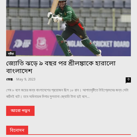
ক্রীড়া
জ্যোতি ঝড়ে ৯ বছর পর শ্রীলঙ্কাকে হারালো
বাংলাদেশ
ডেস্ক
-
May 9, 2023
0
শেষ ৮ বলে জয়ের জন্য বাংলাদেশের প্রয়োজন ছিল ১৮ রান। আপাতদৃষ্টিতে টাইগ্রেসদের জন্য সেটা
কঠিনই বটে। তবে অধিনায়ক নিগার সুলতানা জ্যোতি টানা দুই বলে...
আরো পড়ুন
বিনোদন