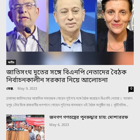
জাতীয়
জাতিসংঘ দূতের সঙ্গে বিএনপি নেতাদের বৈঠক
নির্বাচনকালীন সরকার নিয়ে আলোচনা
ডেস্ক
-
May 9, 2023
0
ঢাকাস্থ জাতিসংঘের আবাসিক সমন্বয়ক গোয়েন লুইস’র সঙ্গে বৈঠক করেছেন বিএনপি নেতারা। গতকাল
দুপুর ১টার দিকে রাজধানীর গুলশানে গোয়েন লুইসের বাসভবনে ওই বৈঠক অনুষ্ঠিত হয়। কূটনৈতিক...
জনগণ গণতন্ত্রের পুনরুদ্ধার চায়: মোশাররফ
May 6, 2023