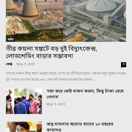
জাতীয়
তীব্র কয়লা সঙ্কটে বড় দুই বিদ্যুৎকেন্দ্র,
লোডশেডিং বাড়ার সম্ভাবনা
ডেস্ক
-
May 9, 2023
0
ডলারের অভাবে তীব্র কয়লা সঙ্কটে পড়েছে দেশের বড় দুটি বিদ্যুৎকেন্দ্র। কয়লার মজুত ফুরিয়ে যাওয়ায়
দুই সপ্তাহ ধরে বন্ধ রয়েছে ৬৬০ মেগাওয়াট ক্ষমতার বাগেরহাটের রামপাল...
‘দয়া করে কেউ দাফন করুন, কিছু টাকা রেখে
গেলাম’
May 9, 2023
অস্ত্র মামলায় আরাভ খানের ১০ বছরের
কারাদণ্ড