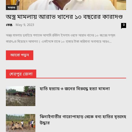
অন্যান্য
অস্ত্র মামলায় আরাভ খানের ১০ বছরের কারাদণ্ড
ডেস্ক
-
May 9, 2023
0
অস্ত্র মামলায় দুবাইয়ে পলাতক আসামি রবিউল ইসলাম ওরফে আরাভ খানের ১০ বছরের সশ্রম
কারাদণ্ড দিয়েছেন আদালত। একইসঙ্গে তাকে ১০ হাজার টাকা জরিমানা অনাদায়ে আরও...
আরো পড়ুন
শেরপুর জেলা
হাতি হত্যায় ৩ জনের বিরুদ্ধে হত্যা মামলা
ঝিনাইগাতীর গারোপাহাড় থেকে বন্য হাতির মৃতদেহ
উদ্ধার