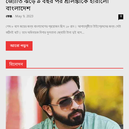
জ্যোতি ঝড়ে ৯ বছর পর শ্রীলঙ্কাকে হারালো
বাংলাদেশ
ডেস্ক
-
May 9, 2023
0
শেষ ৮ বলে জয়ের জন্য বাংলাদেশের প্রয়োজন ছিল ১৮ রান। আপাতদৃষ্টিতে টাইগ্রেসদের জন্য সেটা
কঠিনই বটে। তবে অধিনায়ক নিগার সুলতানা জ্যোতি টানা দুই বলে...
আরো পড়ুন
বিনোদন