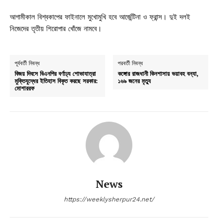
আগামীকাল বিশ্বকাপের ফাইনালে মুখোমুখি হবে আর্জেন্টিনা ও ফ্রান্স। দুই দলই
নিজেদের তৃতীয় শিরোপার খোঁজে নামবে।
পূর্ববর্তী নিবন্ধ
পরবর্তী নিবন্ধ
বিজয় দিবসে বিএনপির বর্ণাঢ্য শোভাযাত্রা
কঙ্গোর রাজধানী কিনশাসায় ভয়াবহ বন্যা,
মুক্তিযুদ্ধের ইতিহাস বিকৃত করছে সরকার:
১৬৯ জনের মৃত্যু
মোশাররফ
News
https://weeklysherpur24.net/