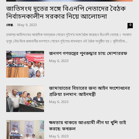
জাতিসংঘ দূতের সঙ্গে বিএনপি নেতাদের বৈঠক
নির্বাচনকালীন সরকার নিয়ে আলোচনা
ডেস্ক
-
May 9, 2023
0
ঢাকাস্থ জাতিসংঘের আবাসিক সমন্বয়ক গোয়েন লুইস’র সঙ্গে বৈঠক করেছেন বিএনপি নেতারা। গতকাল
দুপুর ১টার দিকে রাজধানীর গুলশানে গোয়েন লুইসের বাসভবনে ওই বৈঠক অনুষ্ঠিত হয়। কূটনৈতিক...
জনগণ গণতন্ত্রের পুনরুদ্ধার চায়: মোশাররফ
May 6, 2023
জামায়াতের বিচারের জন্য আইন সংশোধনের
প্রক্রিয়া চলমান: আইনমন্ত্রী
May 6, 2023
ক্ষমতায় থাকতে আওয়ামী লীগ যা খুশি তাই
করছে: ফখরুল
May 5, 2023