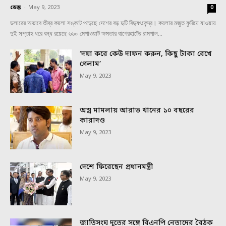
ডেস্ক
-
May 9, 2023
0
ডলারের অভাবে তীব্র কয়লা সঙ্কটে পড়েছে দেশের বড় দুটি বিদ্যুৎকেন্দ্র। কয়লার মজুত ফুরিয়ে যাওয়ায়
দুই সপ্তাহ ধরে বন্ধ রয়েছে ৬৬০ মেগাওয়াট ক্ষমতার বাগেরহাটের রামপাল...
‘দয়া করে কেউ দাফন করুন, কিছু টাকা রেখে
গেলাম’
May 9, 2023
অস্ত্র মামলায় আরাভ খানের ১০ বছরের
কারাদণ্ড
May 9, 2023
দেশে ফিরেছেন প্রধানমন্ত্রী
May 9, 2023
জাতিসংঘ দূতের সঙ্গে বিএনপি নেতাদের বৈঠক