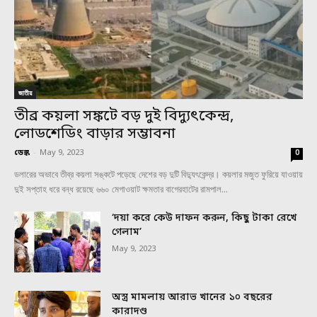
জাতীয়
তীব্র কয়লা সঙ্কটে বড় দুই বিদ্যুৎকেন্দ্র,
লোডশেডিং বাড়ার সম্ভাবনা
ডেস্ক
-
May 9, 2023
0
ডলারের অভাবে তীব্র কয়লা সঙ্কটে পড়েছে দেশের বড় দুটি বিদ্যুৎকেন্দ্র। কয়লার মজুত ফুরিয়ে যাওয়ায়
দুই সপ্তাহ ধরে বন্ধ রয়েছে ৬৬০ মেগাওয়াট ক্ষমতার বাগেরহাটের রামপাল...
‘দয়া করে কেউ দাফন করুন, কিছু টাকা রেখে
গেলাম’
May 9, 2023
অস্ত্র মামলায় আরাভ খানের ১০ বছরের
কারাদণ্ড