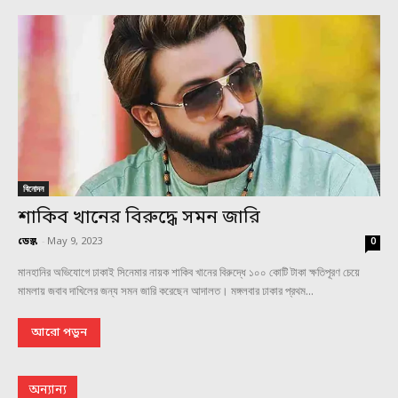
বিনোদন
শাকিব খানের বিরুদ্ধে সমন জারি
ডেস্ক
-
May 9, 2023
0
মানহানির অভিযোগে ঢাকাই সিনেমার নায়ক শাকিব খানের বিরুদ্ধে ১০০ কোটি টাকা ক্ষতিপূরণ চেয়ে
মামলায় জবাব দাখিলের জন্য সমন জারি করেছেন আদালত। মঙ্গলবার ঢাকার প্রথম...
আরো পড়ুন
অন্যান্য