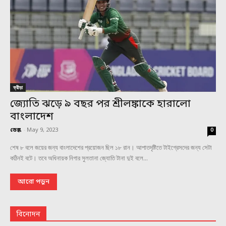
ক্রীড়া
জ্যোতি ঝড়ে ৯ বছর পর শ্রীলঙ্কাকে হারালো
বাংলাদেশ
ডেস্ক
-
May 9, 2023
0
শেষ ৮ বলে জয়ের জন্য বাংলাদেশের প্রয়োজন ছিল ১৮ রান। আপাতদৃষ্টিতে টাইগ্রেসদের জন্য সেটা
কঠিনই বটে। তবে অধিনায়ক নিগার সুলতানা জ্যোতি টানা দুই বলে...
আরো পড়ুন
বিনোদন