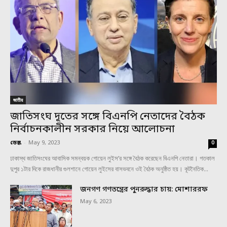
জাতীয়
জাতিসংঘ দূতের সঙ্গে বিএনপি নেতাদের বৈঠক
নির্বাচনকালীন সরকার নিয়ে আলোচনা
ডেস্ক
-
May 9, 2023
0
ঢাকাস্থ জাতিসংঘের আবাসিক সমন্বয়ক গোয়েন লুইস’র সঙ্গে বৈঠক করেছেন বিএনপি নেতারা। গতকাল
দুপুর ১টার দিকে রাজধানীর গুলশানে গোয়েন লুইসের বাসভবনে ওই বৈঠক অনুষ্ঠিত হয়। কূটনৈতিক...
জনগণ গণতন্ত্রের পুনরুদ্ধার চায়: মোশাররফ
May 6, 2023