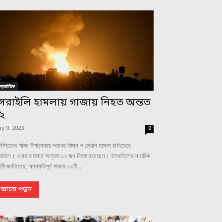
্তর্জাতিক
সরাইলি হামলায় গাজায় নিহত অন্তত
২
y 9, 2023
0
িস্তিনের গাজা উপত্যকায় ভয়াবহ বিমান ও ড্রোন হামলা চালিয়েছে
রাইল। এসব হামলায় অন্তত ১২ জন নিহত হয়েছেন। ইসরাইলের সামরিক
িনী জানিয়েছে, ঘনবসতিপূর্ণ গাজার ১০টি...
আরো পড়ুন