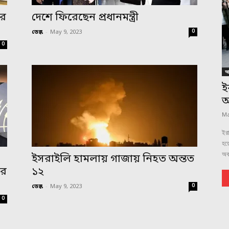
ের
দেশে ফিরেছেন প্রধানমন্ত্রী
0
ডেস্ক
-
May 9, 2023
0
আন
ই
অ
Ma
ইরা
হয়ে
অবম
ইসরাইলি হামলায় গাজায় নিহত অন্তত
ার
১২
0
ডেস্ক
-
May 9, 2023
0