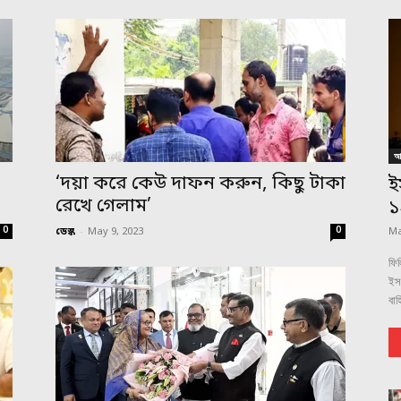
আন
,
‘দয়া করে কেউ দাফন করুন, কিছু টাকা
ই
রেখে গেলাম’
১
0
0
ডেস্ক
-
May 9, 2023
Ma
ফিল
ইস
বাহ