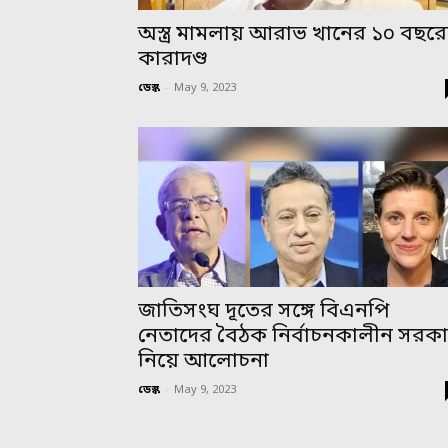
অস্ত্র মামলায় আরাভ খানের ১০ বছর
কারাদণ্ড
ডেস্ক
-
May 9, 2023
জাতিসংঘ দূতের সঙ্গে বিএনপি
নেতাদের বৈঠক নির্বাচনকালীন সরক
নিয়ে আলোচনা
ডেস্ক
-
May 9, 2023