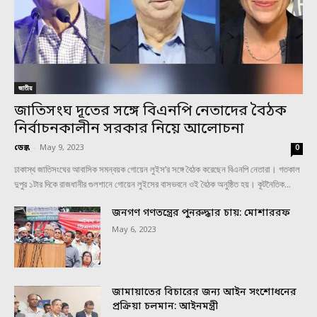
জাতীয়
জাতিসংঘ দূতের সঙ্গে বিএনপি নেতাদের বৈঠক
নির্বাচনকালীন সরকার নিয়ে আলোচনা
ডেস্ক
-
May 9, 2023
0
ঢাকাস্থ জাতিসংঘের আবাসিক সমন্বয়ক গোয়েন লুইস’র সঙ্গে বৈঠক করেছেন বিএনপি নেতারা। গতকাল
দুপুর ১টার দিকে রাজধানীর গুলশানে গোয়েন লুইসের বাসভবনে ওই বৈঠক অনুষ্ঠিত হয়। কূটনৈতিক...
জনগণ গণতন্ত্রের পুনরুদ্ধার চায়: মোশাররফ
May 6, 2023
জামায়াতের বিচারের জন্য আইন সংশোধনের
প্রক্রিয়া চলমান: আইনমন্ত্রী