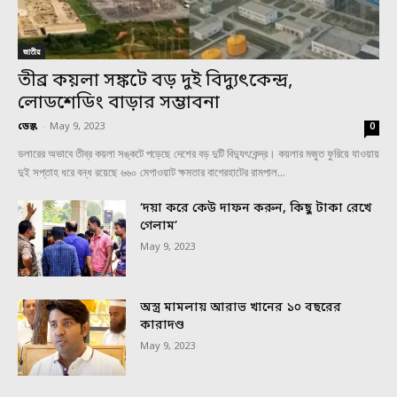
জাতীয়
তীব্র কয়লা সঙ্কটে বড় দুই বিদ্যুৎকেন্দ্র,
লোডশেডিং বাড়ার সম্ভাবনা
ডেস্ক
-
May 9, 2023
0
ডলারের অভাবে তীব্র কয়লা সঙ্কটে পড়েছে দেশের বড় দুটি বিদ্যুৎকেন্দ্র। কয়লার মজুত ফুরিয়ে যাওয়ায়
দুই সপ্তাহ ধরে বন্ধ রয়েছে ৬৬০ মেগাওয়াট ক্ষমতার বাগেরহাটের রামপাল...
‘দয়া করে কেউ দাফন করুন, কিছু টাকা রেখে
গেলাম’
May 9, 2023
অস্ত্র মামলায় আরাভ খানের ১০ বছরের
কারাদণ্ড
May 9, 2023