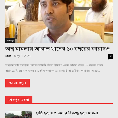
অন্যান্য
অস্ত্র মামলায় আরাভ খানের ১০ বছরের কারাদণ্ড
ডেস্ক
-
May 9, 2023
0
অস্ত্র মামলায় দুবাইয়ে পলাতক আসামি রবিউল ইসলাম ওরফে আরাভ খানের ১০ বছরের সশ্রম
কারাদণ্ড দিয়েছেন আদালত। একইসঙ্গে তাকে ১০ হাজার টাকা জরিমানা অনাদায়ে আরও...
আরো পড়ুন
শেরপুর জেলা
হাতি হত্যায় ৩ জনের বিরুদ্ধে হত্যা মামলা