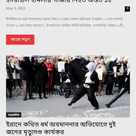
ইসরাইলি হামলায় গাজায় নিহত অন্তত ১২
May 9, 2023
0
ফিলিস্তিনের গাজা উপত্যকায় ভয়াবহ বিমান ও ড্রোন হামলা চালিয়েছে ইসরাইল। এসব হামলায়
অন্তত ১২ জন নিহত হয়েছেন। ইসরাইলের সামরিক বাহিনী জানিয়েছে, ঘনবসতিপূর্ণ গাজার ১০টি...
আরো পড়ুন
আন্তর্জাতিক
ইরানে কথিত ধর্ম অবমাননার অভিযোগে দুই
জনের মৃত্যুদণ্ড কার্যকর