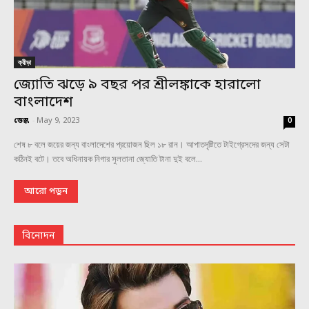
ক্রীড়া
জ্যোতি ঝড়ে ৯ বছর পর শ্রীলঙ্কাকে হারালো
বাংলাদেশ
ডেস্ক
-
May 9, 2023
0
শেষ ৮ বলে জয়ের জন্য বাংলাদেশের প্রয়োজন ছিল ১৮ রান। আপাতদৃষ্টিতে টাইগ্রেসদের জন্য সেটা
কঠিনই বটে। তবে অধিনায়ক নিগার সুলতানা জ্যোতি টানা দুই বলে...
আরো পড়ুন
বিনোদন