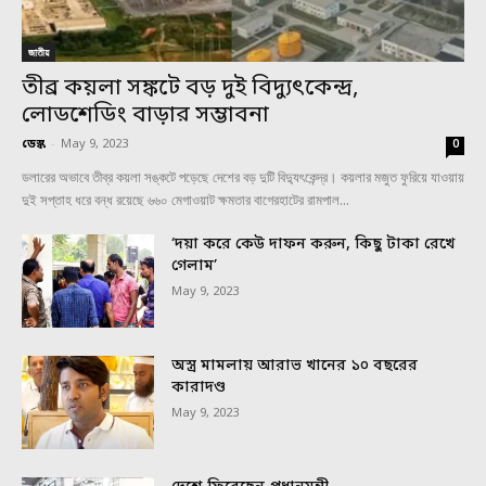
জাতীয়
তীব্র কয়লা সঙ্কটে বড় দুই বিদ্যুৎকেন্দ্র,
লোডশেডিং বাড়ার সম্ভাবনা
ডেস্ক
-
May 9, 2023
0
ডলারের অভাবে তীব্র কয়লা সঙ্কটে পড়েছে দেশের বড় দুটি বিদ্যুৎকেন্দ্র। কয়লার মজুত ফুরিয়ে যাওয়ায়
দুই সপ্তাহ ধরে বন্ধ রয়েছে ৬৬০ মেগাওয়াট ক্ষমতার বাগেরহাটের রামপাল...
‘দয়া করে কেউ দাফন করুন, কিছু টাকা রেখে
গেলাম’
May 9, 2023
অস্ত্র মামলায় আরাভ খানের ১০ বছরের
কারাদণ্ড
May 9, 2023