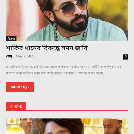
বিনোদন
শাকিব খানের বিরুদ্ধে সমন জারি
ডেস্ক
-
May 9, 2023
0
মানহানির অভিযোগে ঢাকাই সিনেমার নায়ক শাকিব খানের বিরুদ্ধে ১০০ কোটি টাকা ক্ষতিপূরণ চেয়ে
মামলায় জবাব দাখিলের জন্য সমন জারি করেছেন আদালত। মঙ্গলবার ঢাকার প্রথম...
আরো পড়ুন
অন্যান্য