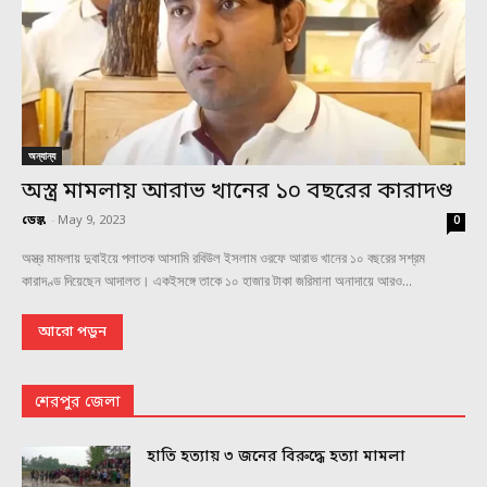
অন্যান্য
অস্ত্র মামলায় আরাভ খানের ১০ বছরের কারাদণ্ড
ডেস্ক
-
May 9, 2023
0
অস্ত্র মামলায় দুবাইয়ে পলাতক আসামি রবিউল ইসলাম ওরফে আরাভ খানের ১০ বছরের সশ্রম
কারাদণ্ড দিয়েছেন আদালত। একইসঙ্গে তাকে ১০ হাজার টাকা জরিমানা অনাদায়ে আরও...
আরো পড়ুন
শেরপুর জেলা
হাতি হত্যায় ৩ জনের বিরুদ্ধে হত্যা মামলা