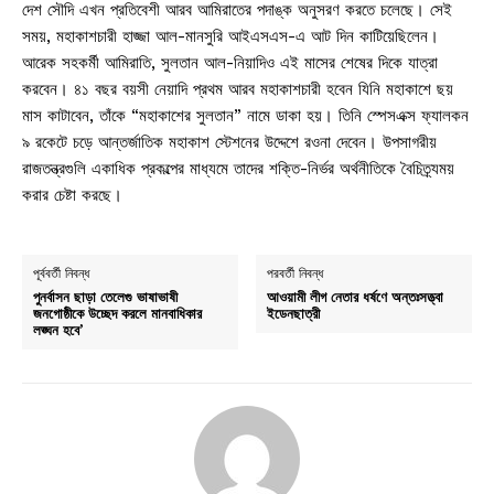
দেশ সৌদি এখন প্রতিবেশী আরব আমিরাতের পদাঙ্ক অনুসরণ করতে চলেছে। সেই
সময়, মহাকাশচারী হাজ্জা আল-মানসুরি আইএসএস-এ আট দিন কাটিয়েছিলেন।
আরেক সহকর্মী আমিরাতি, সুলতান আল-নিয়াদিও এই মাসের শেষের দিকে যাত্রা
করবেন। ৪১ বছর বয়সী নেয়াদি প্রথম আরব মহাকাশচারী হবেন যিনি মহাকাশে ছয়
মাস কাটাবেন, তাঁকে “মহাকাশের সুলতান” নামে ডাকা হয়। তিনি স্পেসএক্স ফ্যালকন
৯ রকেটে চড়ে আন্তর্জাতিক মহাকাশ স্টেশনের উদ্দেশে রওনা দেবেন। উপসাগরীয়
রাজতন্ত্রগুলি একাধিক প্রকল্পের মাধ্যমে তাদের শক্তি-নির্ভর অর্থনীতিকে বৈচিত্র্যময়
করার চেষ্টা করছে।
পূর্ববর্তী নিবন্ধ
পরবর্তী নিবন্ধ
পুনর্বাসন ছাড়া তেলেগু ভাষাভাষী
আওয়ামী লীগ নেতার ধর্ষণে অন্তঃসত্ত্বা
জনগোষ্ঠীকে উচ্ছেদ করলে মানবাধিকার
ইডেনছাত্রী
লঙ্ঘন হবে’