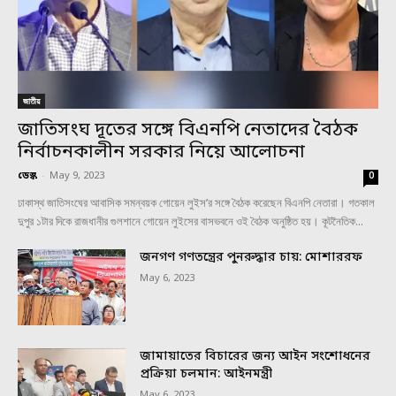
জাতীয়
জাতিসংঘ দূতের সঙ্গে বিএনপি নেতাদের বৈঠক
নির্বাচনকালীন সরকার নিয়ে আলোচনা
ডেস্ক
-
May 9, 2023
0
ঢাকাস্থ জাতিসংঘের আবাসিক সমন্বয়ক গোয়েন লুইস’র সঙ্গে বৈঠক করেছেন বিএনপি নেতারা। গতকাল
দুপুর ১টার দিকে রাজধানীর গুলশানে গোয়েন লুইসের বাসভবনে ওই বৈঠক অনুষ্ঠিত হয়। কূটনৈতিক...
জনগণ গণতন্ত্রের পুনরুদ্ধার চায়: মোশাররফ
May 6, 2023
জামায়াতের বিচারের জন্য আইন সংশোধনের
প্রক্রিয়া চলমান: আইনমন্ত্রী
May 6, 2023