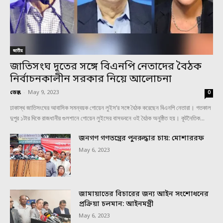
জাতীয়
জাতিসংঘ দূতের সঙ্গে বিএনপি নেতাদের বৈঠক
নির্বাচনকালীন সরকার নিয়ে আলোচনা
ডেস্ক
-
May 9, 2023
0
ঢাকাস্থ জাতিসংঘের আবাসিক সমন্বয়ক গোয়েন লুইস’র সঙ্গে বৈঠক করেছেন বিএনপি নেতারা। গতকাল
দুপুর ১টার দিকে রাজধানীর গুলশানে গোয়েন লুইসের বাসভবনে ওই বৈঠক অনুষ্ঠিত হয়। কূটনৈতিক...
জনগণ গণতন্ত্রের পুনরুদ্ধার চায়: মোশাররফ
May 6, 2023
জামায়াতের বিচারের জন্য আইন সংশোধনের
প্রক্রিয়া চলমান: আইনমন্ত্রী
May 6, 2023