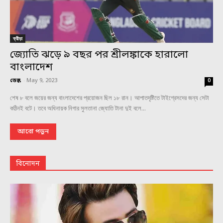
ক্রীড়া
জ্যোতি ঝড়ে ৯ বছর পর শ্রীলঙ্কাকে হারালো
বাংলাদেশ
ডেস্ক
-
May 9, 2023
0
শেষ ৮ বলে জয়ের জন্য বাংলাদেশের প্রয়োজন ছিল ১৮ রান। আপাতদৃষ্টিতে টাইগ্রেসদের জন্য সেটা
কঠিনই বটে। তবে অধিনায়ক নিগার সুলতানা জ্যোতি টানা দুই বলে...
আরো পড়ুন
বিনোদন