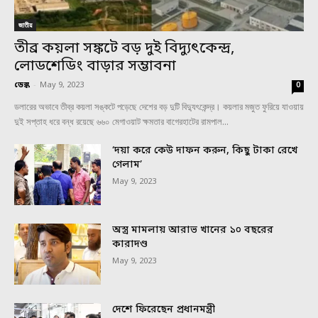
জাতীয়
তীব্র কয়লা সঙ্কটে বড় দুই বিদ্যুৎকেন্দ্র,
লোডশেডিং বাড়ার সম্ভাবনা
ডেস্ক
-
May 9, 2023
0
ডলারের অভাবে তীব্র কয়লা সঙ্কটে পড়েছে দেশের বড় দুটি বিদ্যুৎকেন্দ্র। কয়লার মজুত ফুরিয়ে যাওয়ায়
দুই সপ্তাহ ধরে বন্ধ রয়েছে ৬৬০ মেগাওয়াট ক্ষমতার বাগেরহাটের রামপাল...
‘দয়া করে কেউ দাফন করুন, কিছু টাকা রেখে
গেলাম’
May 9, 2023
অস্ত্র মামলায় আরাভ খানের ১০ বছরের
কারাদণ্ড
May 9, 2023
দেশে ফিরেছেন প্রধানমন্ত্রী