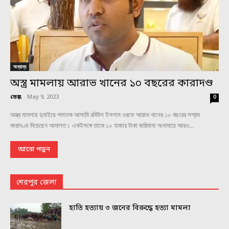
অন্যান্য
অস্ত্র মামলায় আরাভ খানের ১০ বছরের কারাদণ্ড
ডেস্ক
-
May 9, 2023
0
অস্ত্র মামলায় দুবাইয়ে পলাতক আসামি রবিউল ইসলাম ওরফে আরাভ খানের ১০ বছরের সশ্রম
কারাদণ্ড দিয়েছেন আদালত। একইসঙ্গে তাকে ১০ হাজার টাকা জরিমানা অনাদায়ে আরও...
আরো পড়ুন
শেরপুর জেলা
হাতি হত্যায় ৩ জনের বিরুদ্ধে হত্যা মামলা