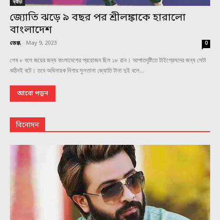
ক্রীড়া
জ্যোতি ঝড়ে ৯ বছর পর শ্রীলঙ্কাকে হারালো
বাংলাদেশ
ডেস্ক
-
May 9, 2023
0
শেষ ৮ বলে জয়ের জন্য বাংলাদেশের প্রয়োজন ছিল ১৮ রান। আপাতদৃষ্টিতে টাইগ্রেসদের জন্য সেটা
কঠিনই বটে। তবে অধিনায়ক নিগার সুলতানা জ্যোতি টানা দুই বলে...
আরো পড়ুন
বিনোদন