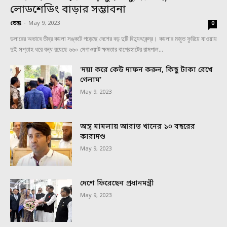
লোডশেডিং বাড়ার সম্ভাবনা
ডেস্ক
-
May 9, 2023
0
ডলারের অভাবে তীব্র কয়লা সঙ্কটে পড়েছে দেশের বড় দুটি বিদ্যুৎকেন্দ্র। কয়লার মজুত ফুরিয়ে যাওয়ায়
দুই সপ্তাহ ধরে বন্ধ রয়েছে ৬৬০ মেগাওয়াট ক্ষমতার বাগেরহাটের রামপাল...
‘দয়া করে কেউ দাফন করুন, কিছু টাকা রেখে
গেলাম’
May 9, 2023
অস্ত্র মামলায় আরাভ খানের ১০ বছরের
কারাদণ্ড
May 9, 2023
দেশে ফিরেছেন প্রধানমন্ত্রী
May 9, 2023