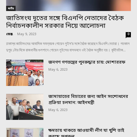
জাতীয়
জাতিসংঘ দূতের সঙ্গে বিএনপি নেতাদের বৈঠক
নির্বাচনকালীন সরকার নিয়ে আলোচনা
ডেস্ক
-
May 9, 2023
0
ঢাকাস্থ জাতিসংঘের আবাসিক সমন্বয়ক গোয়েন লুইস’র সঙ্গে বৈঠক করেছেন বিএনপি নেতারা। গতকাল
দুপুর ১টার দিকে রাজধানীর গুলশানে গোয়েন লুইসের বাসভবনে ওই বৈঠক অনুষ্ঠিত হয়। কূটনৈতিক...
জনগণ গণতন্ত্রের পুনরুদ্ধার চায়: মোশাররফ
May 6, 2023
জামায়াতের বিচারের জন্য আইন সংশোধনের
প্রক্রিয়া চলমান: আইনমন্ত্রী
May 6, 2023
ক্ষমতায় থাকতে আওয়ামী লীগ যা খুশি তাই
করছে: ফখরুল