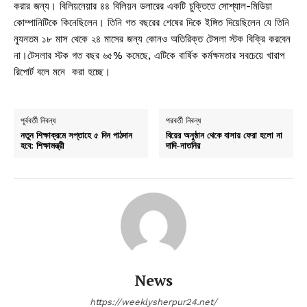
করার জন্য। বিলিয়নেয়ার ৪৪ বিলিয়ন ডলারের একটি চুক্তিতে সোশ্যাল-মিডিয়া
কোম্পানিটিকে কিনেছিলেন। তিনি গত বছরের শেষের দিকে ইঙ্গিত দিয়েছিলেন যে তিনি
ন্যূনতম ১৮ মাস থেকে ২৪ মাসের জন্য কোনও অতিরিক্ত টেসলা স্টক বিক্রি করবেন
না।টেসলার স্টক গত বছর ৬৫% কমেছে, এটিকে বার্ষিক কর্মক্ষমতার সবচেয়ে খারাপ
রিপোর্ট বলে মনে করা হচ্ছে।
পূর্ববর্তী নিবন্ধ
পরবর্তী নিবন্ধ
নতুন শিক্ষাক্রমে সপ্তাহে ৫ দিন পাঠদান
বিয়ের অনুষ্ঠান থেকে বাসায় ফেরা হলো না
হবে: শিক্ষামন্ত্রী
দাদি-নাতনির
News
https://weeklysherpur24.net/