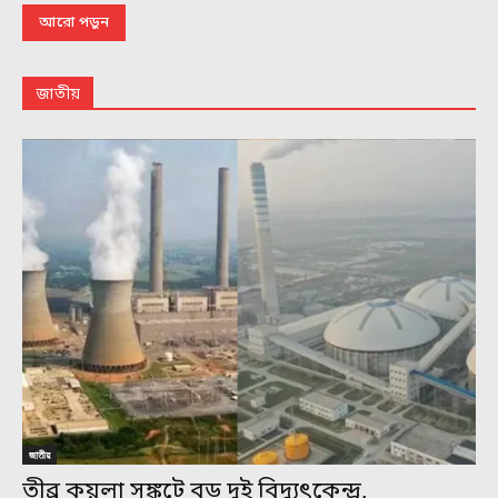
আরো পড়ুন
জাতীয়
জাতীয়
তীব্র কয়লা সঙ্কটে বড় দুই বিদ্যুৎকেন্দ্র,