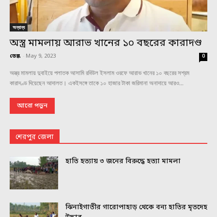
অন্যান্য
অস্ত্র মামলায় আরাভ খানের ১০ বছরের কারাদণ্ড
ডেস্ক
-
May 9, 2023
0
অস্ত্র মামলায় দুবাইয়ে পলাতক আসামি রবিউল ইসলাম ওরফে আরাভ খানের ১০ বছরের সশ্রম
কারাদণ্ড দিয়েছেন আদালত। একইসঙ্গে তাকে ১০ হাজার টাকা জরিমানা অনাদায়ে আরও...
আরো পড়ুন
শেরপুর জেলা
হাতি হত্যায় ৩ জনের বিরুদ্ধে হত্যা মামলা
ঝিনাইগাতীর গারোপাহাড় থেকে বন্য হাতির মৃতদেহ