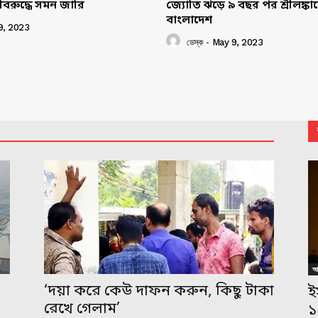
বিরুদ্ধে সমন জারি
জ্যোতি ঝড়ে ৯ বছর পর শ্রীলঙ্ক
বাংলাদেশ
9, 2023
ডেস্ক
-
May 9, 2023
আন
,
‘দয়া করে কেউ দাফন করুন, কিছু টাকা
ই
রেখে গেলাম’
১