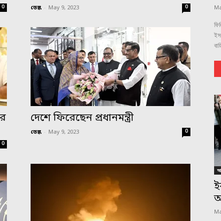
0
0
ডেস্ক
-
May 9, 2023
Ma
ফিল
ইস
বাহ
ের
দেশে ফিরেছেন প্রধানমন্ত্রী
0
ডেস্ক
-
May 9, 2023
0
আন
ই
অ
Ma