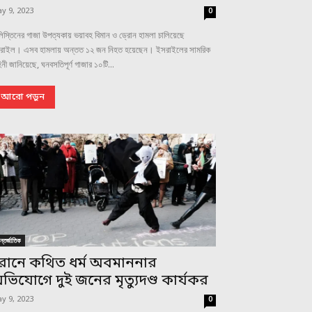
y 9, 2023
0
িস্তিনের গাজা উপত্যকায় ভয়াবহ বিমান ও ড্রোন হামলা চালিয়েছে
রাইল। এসব হামলায় অন্তত ১২ জন নিহত হয়েছেন। ইসরাইলের সামরিক
িনী জানিয়েছে, ঘনবসতিপূর্ণ গাজার ১০টি...
আরো পড়ুন
্তর্জাতিক
রানে কথিত ধর্ম অবমাননার
ভিযোগে দুই জনের মৃত্যুদণ্ড কার্যকর
y 9, 2023
0