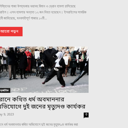
িস্তিনের গাজা উপত্যকায় ভয়াবহ বিমান ও ড্রোন হামলা চালিয়েছে
রাইল। এসব হামলায় অন্তত ১২ জন নিহত হয়েছেন। ইসরাইলের সামরিক
িনী জানিয়েছে, ঘনবসতিপূর্ণ গাজার ১০টি...
আরো পড়ুন
্তর্জাতিক
রানে কথিত ধর্ম অবমাননার
ভিযোগে দুই জনের মৃত্যুদণ্ড কার্যকর
y 9, 2023
0
নে ধর্ম অবমাননার কথিত অভিযোগে দুই জনের মৃত্যুদণ্ড কার্যকর করা