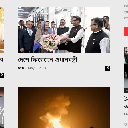
ফিল
ইস
বাহ
ের
দেশে ফিরেছেন প্রধানমন্ত্রী
0
ডেস্ক
-
May 9, 2023
0
আন
ই
অ
Ma
ইরা