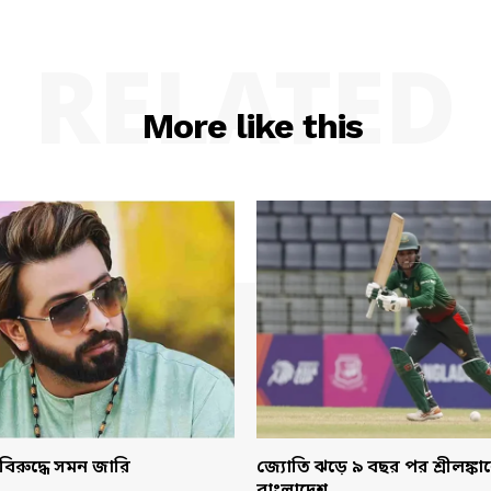
RELATED
More like this
বিরুদ্ধে সমন জারি
জ্যোতি ঝড়ে ৯ বছর পর শ্রীলঙ্ক
বাংলাদেশ