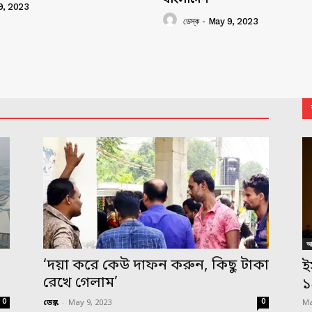
9, 2023
ডেস্ক
-
May 9, 2023
আন
,
‘দয়া করে কেউ দাফন করুন, কিছু টাকা
ই
রেখে গেলাম’
১
0
0
ডেস্ক
-
May 9, 2023
Ma