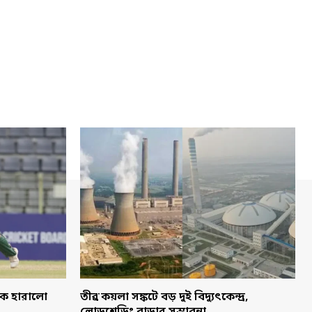
াকে হারালো
তীব্র কয়লা সঙ্কটে বড় দুই বিদ্যুৎকেন্দ্র,
লোডশেডিং বাড়ার সম্ভাবনা