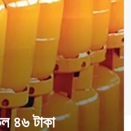
ড়ল ৪৬ টাকা