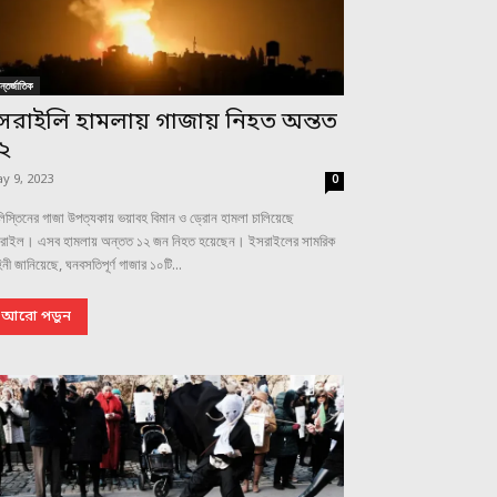
্তর্জাতিক
সরাইলি হামলায় গাজায় নিহত অন্তত
২
y 9, 2023
0
িস্তিনের গাজা উপত্যকায় ভয়াবহ বিমান ও ড্রোন হামলা চালিয়েছে
রাইল। এসব হামলায় অন্তত ১২ জন নিহত হয়েছেন। ইসরাইলের সামরিক
িনী জানিয়েছে, ঘনবসতিপূর্ণ গাজার ১০টি...
আরো পড়ুন