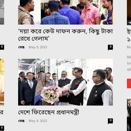
আন
,
‘দয়া করে কেউ দাফন করুন, কিছু টাকা
ই
রেখে গেলাম’
১
0
0
ডেস্ক
-
May 9, 2023
Ma
ফিল
ইস
বাহ
ের
দেশে ফিরেছেন প্রধানমন্ত্রী
0
ডেস্ক
-
May 9, 2023
0