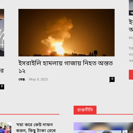
আন
ই
অ
Ma
ইরা
হয়ে
অবম
ইসরাইলি হামলায় গাজায় নিহত অন্তত
ার
১২
0
ডেস্ক
-
May 9, 2023
0
রাজনীতি
‘দয়া করে কেউ দাফন
করুন, কিছু টাকা রেখে