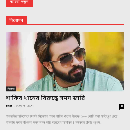
আরো পড়ুন
বিনোদন
বিনোদন
শাকিব খানের বিরুদ্ধে সমন জারি
ডেস্ক
-
May 9, 2023
0
মানহানির অভিযোগে ঢাকাই সিনেমার নায়ক শাকিব খানের বিরুদ্ধে ১০০ কোটি টাকা ক্ষতিপূরণ চেয়ে
মামলায় জবাব দাখিলের জন্য সমন জারি করেছেন আদালত। মঙ্গলবার ঢাকার প্রথম...