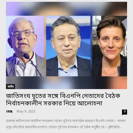
জাতীয়
জাতিসংঘ দূতের সঙ্গে বিএনপি নেতাদের বৈঠক
নির্বাচনকালীন সরকার নিয়ে আলোচনা
ডেস্ক
-
May 9, 2023
0
ঢাকাস্থ জাতিসংঘের আবাসিক সমন্বয়ক গোয়েন লুইস’র সঙ্গে বৈঠক করেছেন বিএনপি নেতারা। গতকাল
দুপুর ১টার দিকে রাজধানীর গুলশানে গোয়েন লুইসের বাসভবনে ওই বৈঠক অনুষ্ঠিত হয়। কূটনৈতিক...