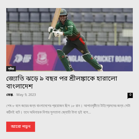
ক্রীড়া
জ্যোতি ঝড়ে ৯ বছর পর শ্রীলঙ্কাকে হারালো
বাংলাদেশ
ডেস্ক
-
May 9, 2023
0
শেষ ৮ বলে জয়ের জন্য বাংলাদেশের প্রয়োজন ছিল ১৮ রান। আপাতদৃষ্টিতে টাইগ্রেসদের জন্য সেটা
কঠিনই বটে। তবে অধিনায়ক নিগার সুলতানা জ্যোতি টানা দুই বলে...
আরো পড়ুন