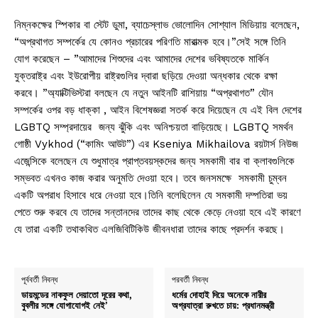
নিম্নকক্ষের স্পিকার বা স্টেট ডুমা, ব্যাচেস্লাভ ভোলোদিন সোশ্যাল মিডিয়ায় বলেছেন,
“অপ্রথাগত সম্পর্কের যে কোনও প্রচারের পরিণতি মারাত্মক হবে।”সেই সঙ্গে তিনি
যোগ করেছেন – ”আমাদের শিশুদের এবং আমাদের দেশের ভবিষ্যতকে মার্কিন
যুক্তরাষ্ট্র এবং ইউরোপীয় রাষ্ট্রগুলির দ্বারা ছড়িয়ে দেওয়া অন্ধকার থেকে রক্ষা
করবে। ”অ্যাক্টিভিস্টরা বলছেন যে নতুন আইনটি রাশিয়ায় “অপ্রথাগত” যৌন
সম্পর্কের ওপর বড় ধাক্কা , আইন বিশেষজ্ঞরা সতর্ক করে দিয়েছেন যে এই বিল দেশের
LGBTQ সম্প্রদায়ের জন্য ঝুঁকি এবং অনিশ্চয়তা বাড়িয়েছে। LGBTQ সমর্থন
গোষ্ঠী Vykhod (“কামিং আউট”) এর Kseniya Mikhailova রয়টার্স নিউজ
এজেন্সিকে বলেছেন যে শুধুমাত্র প্রাপ্তবয়স্কদের জন্য সমকামী বার বা ক্লাবগুলিকে
সম্ভবত এখনও কাজ করার অনুমতি দেওয়া হবে। তবে জনসমক্ষে সমকামী চুম্বন
একটি অপরাধ হিসাবে ধরে নেওয়া হবে।তিনি বলেছিলেন যে সমকামী দম্পতিরা ভয়
পেতে শুরু করবে যে তাদের সন্তানদের তাদের কাছ থেকে কেড়ে নেওয়া হবে এই কারণে
যে তারা একটি তথাকথিত এলজিবিটিকিউ জীবনধারা তাদের কাছে প্রদর্শন করছে।
পূর্ববর্তী নিবন্ধ
পরবর্তী নিবন্ধ
ডায়মন্ডের নাকফুল দেয়াতো দূরের কথা,
ধর্মের দোহাই দিয়ে অনেকে নারীর
বুবলীর সঙ্গে যোগাযোগই নেই’
অগ্রযাত্রা রুখতে চায়: প্রধানমন্ত্রী