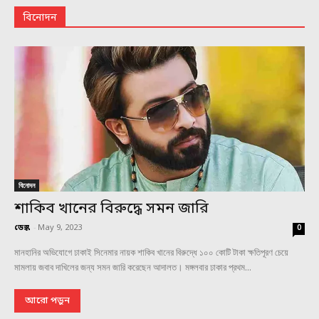
বিনোদন
বিনোদন
শাকিব খানের বিরুদ্ধে সমন জারি
ডেস্ক
-
May 9, 2023
0
মানহানির অভিযোগে ঢাকাই সিনেমার নায়ক শাকিব খানের বিরুদ্ধে ১০০ কোটি টাকা ক্ষতিপূরণ চেয়ে
মামলায় জবাব দাখিলের জন্য সমন জারি করেছেন আদালত। মঙ্গলবার ঢাকার প্রথম...
আরো পড়ুন