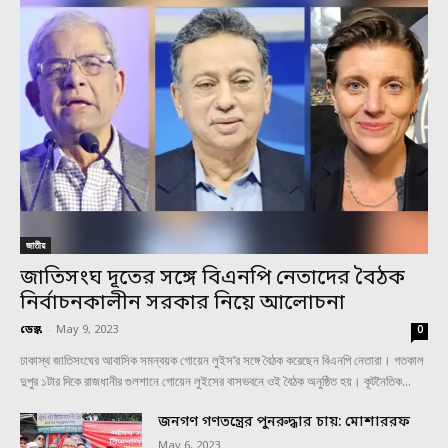
জাতীয়
জাতিসংঘ দূতের সঙ্গে বিএনপি নেতাদের বৈঠক
নির্বাচনকালীন সরকার নিয়ে আলোচনা
ডেস্ক
-
May 9, 2023
0
ঢাকাস্থ জাতিসংঘের আবাসিক সমন্বয়ক গোয়েন লুইস’র সঙ্গে বৈঠক করেছেন বিএনপি নেতারা। গতকাল
দুপুর ১টার দিকে রাজধানীর গুলশানে গোয়েন লুইসের বাসভবনে ওই বৈঠক অনুষ্ঠিত হয়। কূটনৈতিক...
জনগণ গণতন্ত্রের পুনরুদ্ধার চায়: মোশাররফ
May 6, 2023