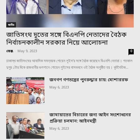
জাতীয়
জাতিসংঘ দূতের সঙ্গে বিএনপি নেতাদের বৈঠক
নির্বাচনকালীন সরকার নিয়ে আলোচনা
ডেস্ক
-
May 9, 2023
0
ঢাকাস্থ জাতিসংঘের আবাসিক সমন্বয়ক গোয়েন লুইস’র সঙ্গে বৈঠক করেছেন বিএনপি নেতারা। গতকাল
দুপুর ১টার দিকে রাজধানীর গুলশানে গোয়েন লুইসের বাসভবনে ওই বৈঠক অনুষ্ঠিত হয়। কূটনৈতিক...
জনগণ গণতন্ত্রের পুনরুদ্ধার চায়: মোশাররফ
May 6, 2023
জামায়াতের বিচারের জন্য আইন সংশোধনের
প্রক্রিয়া চলমান: আইনমন্ত্রী
May 6, 2023