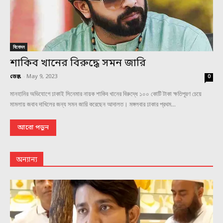
বিনোদন
শাকিব খানের বিরুদ্ধে সমন জারি
ডেস্ক
-
May 9, 2023
0
মানহানির অভিযোগে ঢাকাই সিনেমার নায়ক শাকিব খানের বিরুদ্ধে ১০০ কোটি টাকা ক্ষতিপূরণ চেয়ে
মামলায় জবাব দাখিলের জন্য সমন জারি করেছেন আদালত। মঙ্গলবার ঢাকার প্রথম...
আরো পড়ুন
অন্যান্য