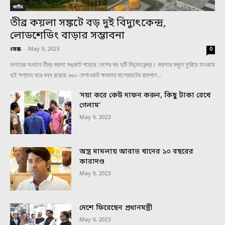
জাতীয়
তীব্র কয়লা সঙ্কটে বড় দুই বিদ্যুৎকেন্দ্র,
লোডশেডিং বাড়ার সম্ভাবনা
ডেস্ক
-
May 9, 2023
0
ডলারের অভাবে তীব্র কয়লা সঙ্কটে পড়েছে দেশের বড় দুটি বিদ্যুৎকেন্দ্র। কয়লার মজুত ফুরিয়ে যাওয়ায়
দুই সপ্তাহ ধরে বন্ধ রয়েছে ৬৬০ মেগাওয়াট ক্ষমতার বাগেরহাটের রামপাল...
‘দয়া করে কেউ দাফন করুন, কিছু টাকা রেখে
গেলাম’
May 9, 2023
অস্ত্র মামলায় আরাভ খানের ১০ বছরের
কারাদণ্ড
May 9, 2023
দেশে ফিরেছেন প্রধানমন্ত্রী
May 9, 2023