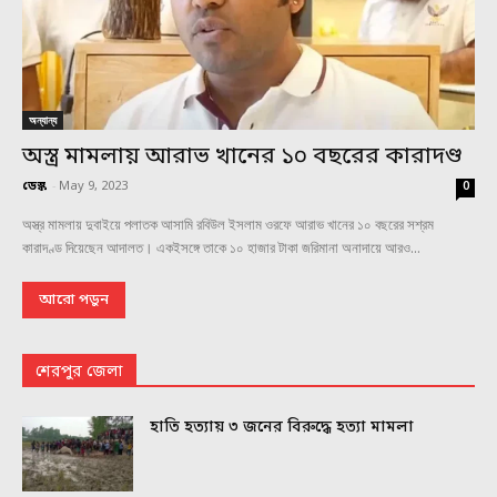
অন্যান্য
অস্ত্র মামলায় আরাভ খানের ১০ বছরের কারাদণ্ড
ডেস্ক
-
May 9, 2023
0
অস্ত্র মামলায় দুবাইয়ে পলাতক আসামি রবিউল ইসলাম ওরফে আরাভ খানের ১০ বছরের সশ্রম
কারাদণ্ড দিয়েছেন আদালত। একইসঙ্গে তাকে ১০ হাজার টাকা জরিমানা অনাদায়ে আরও...
আরো পড়ুন
শেরপুর জেলা
হাতি হত্যায় ৩ জনের বিরুদ্ধে হত্যা মামলা