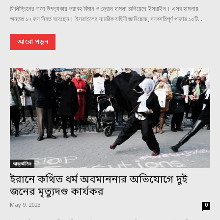
ফিলিস্তিনের গাজা উপত্যকায় ভয়াবহ বিমান ও ড্রোন হামলা চালিয়েছে ইসরাইল। এসব হামলায়
অন্তত ১২ জন নিহত হয়েছেন। ইসরাইলের সামরিক বাহিনী জানিয়েছে, ঘনবসতিপূর্ণ গাজার ১০টি...
আরো পড়ুন
আন্তর্জাতিক
ইরানে কথিত ধর্ম অবমাননার অভিযোগে দুই
জনের মৃত্যুদণ্ড কার্যকর
May 9, 2023
0