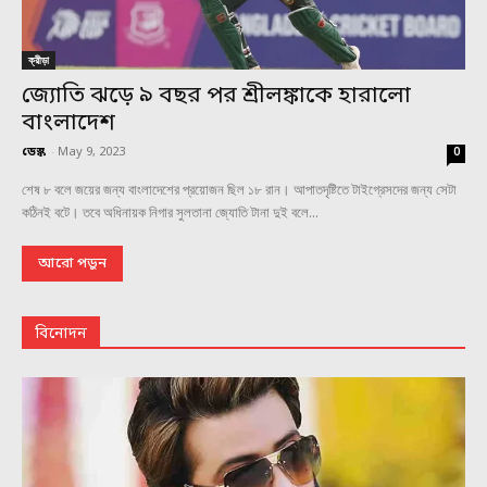
ক্রীড়া
জ্যোতি ঝড়ে ৯ বছর পর শ্রীলঙ্কাকে হারালো
বাংলাদেশ
ডেস্ক
-
May 9, 2023
0
শেষ ৮ বলে জয়ের জন্য বাংলাদেশের প্রয়োজন ছিল ১৮ রান। আপাতদৃষ্টিতে টাইগ্রেসদের জন্য সেটা
কঠিনই বটে। তবে অধিনায়ক নিগার সুলতানা জ্যোতি টানা দুই বলে...
আরো পড়ুন
বিনোদন