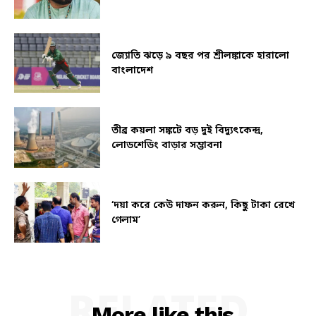
জ্যোতি ঝড়ে ৯ বছর পর শ্রীলঙ্কাকে হারালো
বাংলাদেশ
তীব্র কয়লা সঙ্কটে বড় দুই বিদ্যুৎকেন্দ্র,
লোডশেডিং বাড়ার সম্ভাবনা
‘দয়া করে কেউ দাফন করুন, কিছু টাকা রেখে
গেলাম’
RELATED
More like this