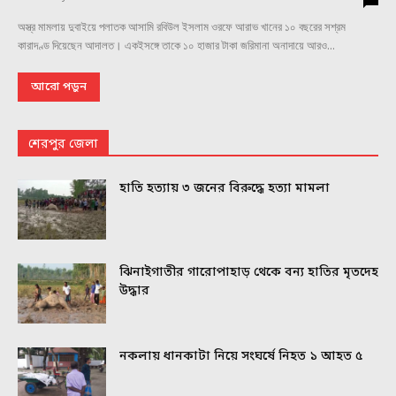
অস্ত্র মামলায় দুবাইয়ে পলাতক আসামি রবিউল ইসলাম ওরফে আরাভ খানের ১০ বছরের সশ্রম
কারাদণ্ড দিয়েছেন আদালত। একইসঙ্গে তাকে ১০ হাজার টাকা জরিমানা অনাদায়ে আরও...
আরো পড়ুন
শেরপুর জেলা
হাতি হত্যায় ৩ জনের বিরুদ্ধে হত্যা মামলা
ঝিনাইগাতীর গারোপাহাড় থেকে বন্য হাতির মৃতদেহ
উদ্ধার
নকলায় ধানকাটা নিয়ে সংঘর্ষে নিহত ১ আহত ৫