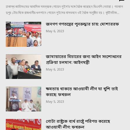
ঢাকাস্থ জাতিসংঘের আবাসিক সমন্বয়ক গোয়েন লুইস’র সঙ্গে বৈঠক করেছেন বিএনপি নেতারা। গতকাল
দুপুর ১টার দিকে রাজধানীর গুলশানে গোয়েন লুইসের বাসভবনে ওই বৈঠক অনুষ্ঠিত হয়। কূটনৈতিক...
জনগণ গণতন্ত্রের পুনরুদ্ধার চায়: মোশাররফ
May 6, 2023
জামায়াতের বিচারের জন্য আইন সংশোধনের
প্রক্রিয়া চলমান: আইনমন্ত্রী
May 6, 2023
ক্ষমতায় থাকতে আওয়ামী লীগ যা খুশি তাই
করছে: ফখরুল
May 5, 2023
গোটা রাষ্ট্রকে ব্যর্থ রাষ্ট্রে পরিণত করেছে
আওয়ামী লীগ: ফখরুল