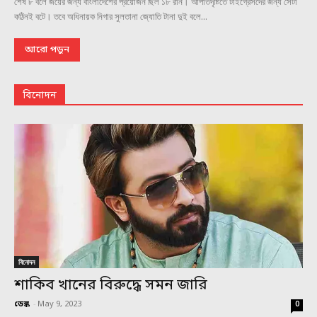
শেষ ৮ বলে জয়ের জন্য বাংলাদেশের প্রয়োজন ছিল ১৮ রান। আপাতদৃষ্টিতে টাইগ্রেসদের জন্য সেটা
কঠিনই বটে। তবে অধিনায়ক নিগার সুলতানা জ্যোতি টানা দুই বলে...
আরো পড়ুন
বিনোদন
বিনোদন
শাকিব খানের বিরুদ্ধে সমন জারি
ডেস্ক
-
May 9, 2023
0