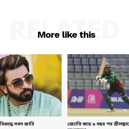
RELATED
More like this
বিরুদ্ধে সমন জারি
জ্যোতি ঝড়ে ৯ বছর পর শ্রীলঙ্ক