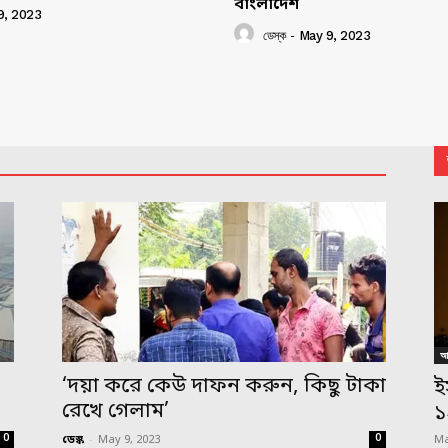
বাংলাদেশ
9, 2023
ডেস্ক
-
May 9, 2023
আন
,
‘দয়া করে কেউ দাফন করুন, কিছু টাকা
ই
রেখে গেলাম’
১
0
0
ডেস্ক
-
May 9, 2023
Ma