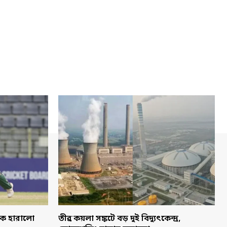
াকে হারালো
তীব্র কয়লা সঙ্কটে বড় দুই বিদ্যুৎকেন্দ্র,