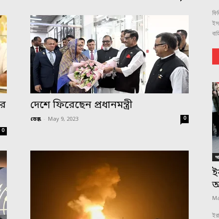
ফিল
ইস
বাহ
ের
দেশে ফিরেছেন প্রধানমন্ত্রী
0
ডেস্ক
-
May 9, 2023
0
আন
ই
অ
Ma
ইরা