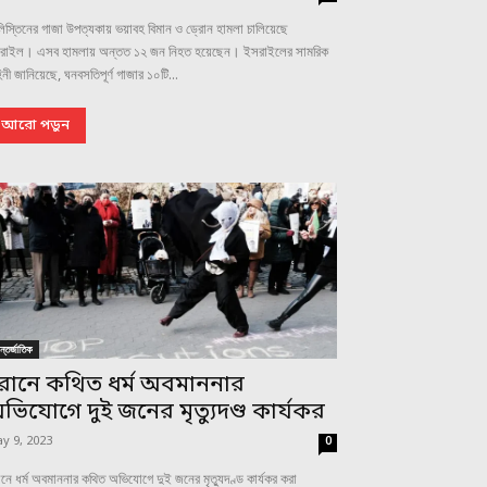
িস্তিনের গাজা উপত্যকায় ভয়াবহ বিমান ও ড্রোন হামলা চালিয়েছে
রাইল। এসব হামলায় অন্তত ১২ জন নিহত হয়েছেন। ইসরাইলের সামরিক
িনী জানিয়েছে, ঘনবসতিপূর্ণ গাজার ১০টি...
আরো পড়ুন
্তর্জাতিক
রানে কথিত ধর্ম অবমাননার
ভিযোগে দুই জনের মৃত্যুদণ্ড কার্যকর
y 9, 2023
0
নে ধর্ম অবমাননার কথিত অভিযোগে দুই জনের মৃত্যুদণ্ড কার্যকর করা