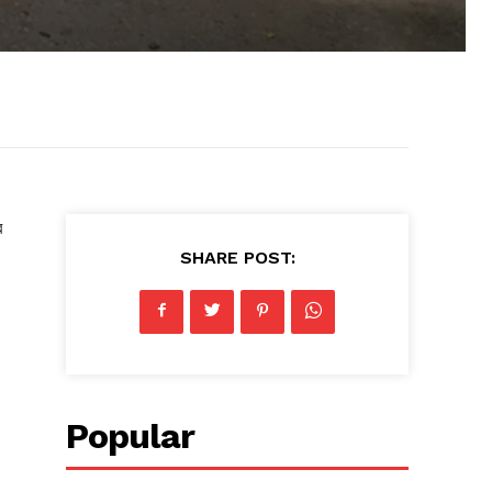
র
SHARE POST:
Popular