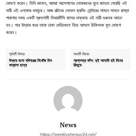
ঘোষণা করেন। তিনি জানান, আমরা আশেপাশের লোকজনের মুখে জানতে পেরেছি ওই
নারী ওই এলাকার ভবঘুরে। আজ পল্টনের লেভেল ক্রসিং সেন্টারের সামনে সামনে রাস্তা
পারাপার সময় একটি দ্রুতগামী বিআরটিসি বাসের ধাক্কায় ওই নারী গুরুতর আহত
হন। পরে উদ্ধার করে তাকে ঢাকা মেডিকেলে নিয়ে আসলে চিকিৎসক মৃত ঘোষণা
করেন।
পূর্ববর্তী নিবন্ধ
পরবর্তী নিবন্ধ
উদ্ধার হলো হবিগঞ্জের নিখোঁজ তিন
প্রশ্নপত্র ফাঁস: দুই আসামি দুই দিনের
মাদ্রাসা ছাত্র
রিমান্ডে
News
https://weeklysherpur24.net/