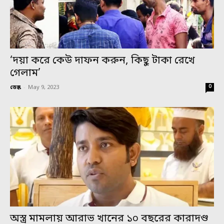
‘দয়া করে কেউ দাফন করুন, কিছু টাকা রেখে
গেলাম’
0
ডেস্ক
-
May 9, 2023
অস্ত্র মামলায় আরাভ খানের ১০ বছরের কারাদণ্ড