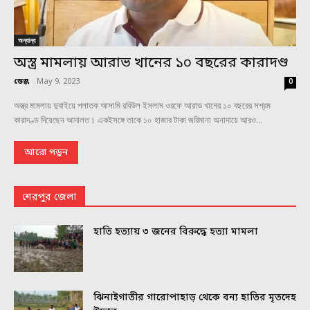
অন্যান্য
অস্ত্র মামলায় আরাভ খানের ১০ বছরের কারাদণ্ড
ডেস্ক
-
May 9, 2023
0
অস্ত্র মামলায় দুবাইয়ে পলাতক আসামি রবিউল ইসলাম ওরফে আরাভ খানের ১০ বছরের সশ্রম
কারাদণ্ড দিয়েছেন আদালত। একইসঙ্গে তাকে ১০ হাজার টাকা জরিমানা অনাদায়ে আরও...
আরো পড়ুন
শেরপুর জেলা
হাতি হত্যায় ৩ জনের বিরুদ্ধে হত্যা মামলা
ঝিনাইগাতীর গারোপাহাড় থেকে বন্য হাতির মৃতদেহ