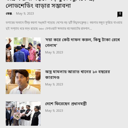
লোডশেডিং বাড়ার সম্ভাবনা
ডেস্ক
-
May 9, 2023
0
ডলারের অভাবে তীব্র কয়লা সঙ্কটে পড়েছে দেশের বড় দুটি বিদ্যুৎকেন্দ্র। কয়লার মজুত ফুরিয়ে যাওয়ায়
দুই সপ্তাহ ধরে বন্ধ রয়েছে ৬৬০ মেগাওয়াট ক্ষমতার বাগেরহাটের রামপাল...
‘দয়া করে কেউ দাফন করুন, কিছু টাকা রেখে
গেলাম’
May 9, 2023
অস্ত্র মামলায় আরাভ খানের ১০ বছরের
কারাদণ্ড
May 9, 2023
দেশে ফিরেছেন প্রধানমন্ত্রী
May 9, 2023