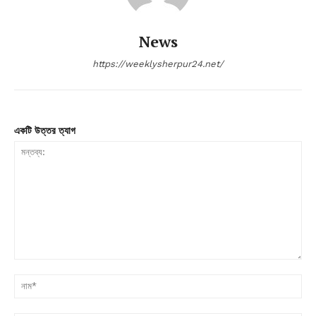
News
https://weeklysherpur24.net/
একটি উত্তর ত্যাগ
মন্তব্য:
না