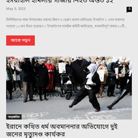
ইসরাইলি হামলায় গাজায় নিহত অন্তত ১২
May 9, 2023
0
ফিলিস্তিনের গাজা উপত্যকায় ভয়াবহ বিমান ও ড্রোন হামলা চালিয়েছে ইসরাইল। এসব হামলায়
অন্তত ১২ জন নিহত হয়েছেন। ইসরাইলের সামরিক বাহিনী জানিয়েছে, ঘনবসতিপূর্ণ গাজার ১০টি...
আরো পড়ুন
আন্তর্জাতিক
ইরানে কথিত ধর্ম অবমাননার অভিযোগে দুই
জনের মৃত্যুদণ্ড কার্যকর