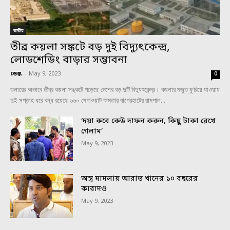
জাতীয়
তীব্র কয়লা সঙ্কটে বড় দুই বিদ্যুৎকেন্দ্র,
লোডশেডিং বাড়ার সম্ভাবনা
ডেস্ক
-
May 9, 2023
0
ডলারের অভাবে তীব্র কয়লা সঙ্কটে পড়েছে দেশের বড় দুটি বিদ্যুৎকেন্দ্র। কয়লার মজুত ফুরিয়ে যাওয়ায়
দুই সপ্তাহ ধরে বন্ধ রয়েছে ৬৬০ মেগাওয়াট ক্ষমতার বাগেরহাটের রামপাল...
‘দয়া করে কেউ দাফন করুন, কিছু টাকা রেখে
গেলাম’
May 9, 2023
অস্ত্র মামলায় আরাভ খানের ১০ বছরের
কারাদণ্ড
May 9, 2023