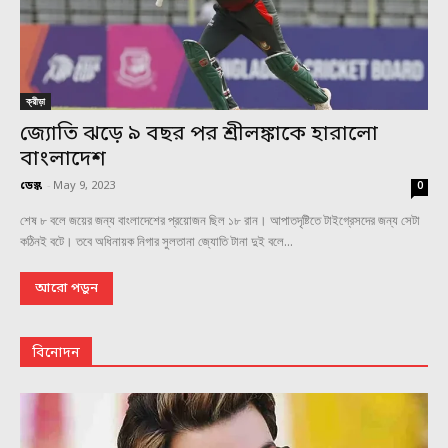
ক্রীড়া
জ্যোতি ঝড়ে ৯ বছর পর শ্রীলঙ্কাকে হারালো
বাংলাদেশ
ডেস্ক
-
May 9, 2023
0
শেষ ৮ বলে জয়ের জন্য বাংলাদেশের প্রয়োজন ছিল ১৮ রান। আপাতদৃষ্টিতে টাইগ্রেসদের জন্য সেটা
কঠিনই বটে। তবে অধিনায়ক নিগার সুলতানা জ্যোতি টানা দুই বলে...
আরো পড়ুন
বিনোদন