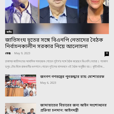
জাতীয়
জাতিসংঘ দূতের সঙ্গে বিএনপি নেতাদের বৈঠক
নির্বাচনকালীন সরকার নিয়ে আলোচনা
ডেস্ক
-
May 9, 2023
0
ঢাকাস্থ জাতিসংঘের আবাসিক সমন্বয়ক গোয়েন লুইস’র সঙ্গে বৈঠক করেছেন বিএনপি নেতারা। গতকাল
দুপুর ১টার দিকে রাজধানীর গুলশানে গোয়েন লুইসের বাসভবনে ওই বৈঠক অনুষ্ঠিত হয়। কূটনৈতিক...
জনগণ গণতন্ত্রের পুনরুদ্ধার চায়: মোশাররফ
May 6, 2023
জামায়াতের বিচারের জন্য আইন সংশোধনের
প্রক্রিয়া চলমান: আইনমন্ত্রী