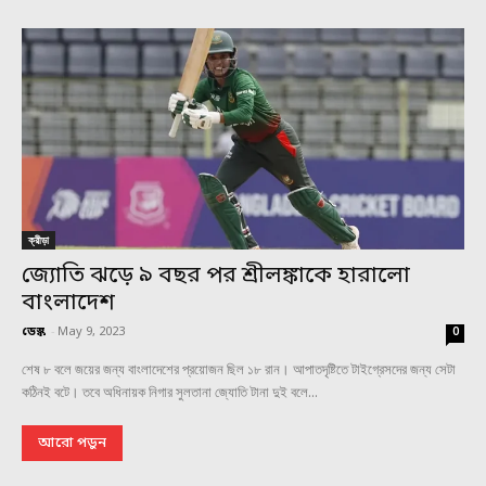
ক্রীড়া
জ্যোতি ঝড়ে ৯ বছর পর শ্রীলঙ্কাকে হারালো
বাংলাদেশ
ডেস্ক
-
May 9, 2023
0
শেষ ৮ বলে জয়ের জন্য বাংলাদেশের প্রয়োজন ছিল ১৮ রান। আপাতদৃষ্টিতে টাইগ্রেসদের জন্য সেটা
কঠিনই বটে। তবে অধিনায়ক নিগার সুলতানা জ্যোতি টানা দুই বলে...
আরো পড়ুন