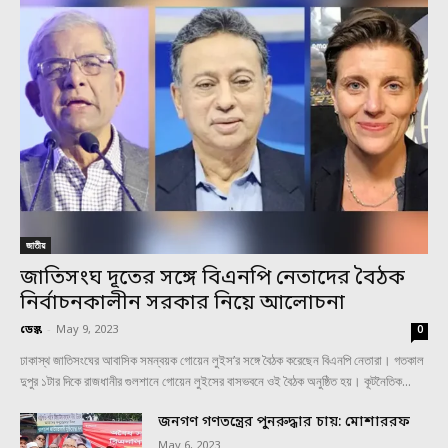
জাতীয়
জাতিসংঘ দূতের সঙ্গে বিএনপি নেতাদের বৈঠক
নির্বাচনকালীন সরকার নিয়ে আলোচনা
ডেস্ক
-
May 9, 2023
0
ঢাকাস্থ জাতিসংঘের আবাসিক সমন্বয়ক গোয়েন লুইস’র সঙ্গে বৈঠক করেছেন বিএনপি নেতারা। গতকাল
দুপুর ১টার দিকে রাজধানীর গুলশানে গোয়েন লুইসের বাসভবনে ওই বৈঠক অনুষ্ঠিত হয়। কূটনৈতিক...
জনগণ গণতন্ত্রের পুনরুদ্ধার চায়: মোশাররফ
May 6, 2023