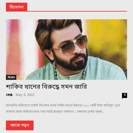
বিনোদন
বিনোদন
শাকিব খানের বিরুদ্ধে সমন জারি
ডেস্ক
-
May 9, 2023
0
মানহানির অভিযোগে ঢাকাই সিনেমার নায়ক শাকিব খানের বিরুদ্ধে ১০০ কোটি টাকা ক্ষতিপূরণ চেয়ে
মামলায় জবাব দাখিলের জন্য সমন জারি করেছেন আদালত। মঙ্গলবার ঢাকার প্রথম...
আরো পড়ুন