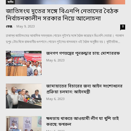
জাতীয়
জাতিসংঘ দূতের সঙ্গে বিএনপি নেতাদের বৈঠক
নির্বাচনকালীন সরকার নিয়ে আলোচনা
ডেস্ক
-
May 9, 2023
0
ঢাকাস্থ জাতিসংঘের আবাসিক সমন্বয়ক গোয়েন লুইস’র সঙ্গে বৈঠক করেছেন বিএনপি নেতারা। গতকাল
দুপুর ১টার দিকে রাজধানীর গুলশানে গোয়েন লুইসের বাসভবনে ওই বৈঠক অনুষ্ঠিত হয়। কূটনৈতিক...
জনগণ গণতন্ত্রের পুনরুদ্ধার চায়: মোশাররফ
May 6, 2023
জামায়াতের বিচারের জন্য আইন সংশোধনের
প্রক্রিয়া চলমান: আইনমন্ত্রী
May 6, 2023
ক্ষমতায় থাকতে আওয়ামী লীগ যা খুশি তাই
করছে: ফখরুল