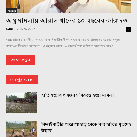
অন্যান্য
অস্ত্র মামলায় আরাভ খানের ১০ বছরের কারাদণ্ড
ডেস্ক
-
May 9, 2023
0
অস্ত্র মামলায় দুবাইয়ে পলাতক আসামি রবিউল ইসলাম ওরফে আরাভ খানের ১০ বছরের সশ্রম
কারাদণ্ড দিয়েছেন আদালত। একইসঙ্গে তাকে ১০ হাজার টাকা জরিমানা অনাদায়ে আরও...
আরো পড়ুন
শেরপুর জেলা
হাতি হত্যায় ৩ জনের বিরুদ্ধে হত্যা মামলা
ঝিনাইগাতীর গারোপাহাড় থেকে বন্য হাতির মৃতদেহ
উদ্ধার