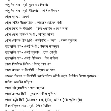
আধুনিক গান-শ্রেষ্ঠ সুরকার : কিশোর
আধুনিক গান-শ্রেষ্ঠ গীতিকার : আসিফ ইকবাল
শ্রেষ্ঠ ব্যান্ড : রেনেসাঁ
শ্রেষ্ঠ সাউন্ড ইঞ্জিনিয়ারিং : আমজাদ হোসেন বাপ্পী
শ্রেষ্ঠ দ্বৈত সংগীতশিল্পী : হাবিব ওয়াহিদ ও সিঁথি সাহা
শ্রেষ্ঠ ফোক ফিউশন শিল্পী : সাব্বির নাসির
শ্রেষ্ঠ লোকসংগীত শিল্পী (পল্লীগীতি ও মরমী) : বাউল সুকুমার
ছায়াছবির গান- শ্রেষ্ঠ শিল্পী : ইমরান মাহমুদুল
ছায়াছবির গান- শ্রেষ্ঠ সুরকার : ইমন চৌধুরী
ছায়াছবির গান- শ্রেষ্ঠ গীতিকার : মীর সাব্বির
শ্রেষ্ঠ মিউজিক ভিডিও : পিপলু আর খান
শ্রেষ্ঠ নজরুল সংগীতশিল্পী : প্রিয়াংকা গোপ
নজরুল বিষয়ক সংগীতশিল্পী ক্যাটাগরিতে কমিটি কর্তৃক নির্বাচিত বিশেষ পুরষ্কার :
সাদিয়া আফরিন মল্লিক
শ্রেষ্ঠ রবীন্দ্রসংগীত : শামা রহমান
শ্রেষ্ঠ নবাগত শিল্পী : নুজহাত সাবিহা পুষ্পিতা
শ্রেষ্ঠ যন্ত্রী শিল্পী (উচ্চাঙ্গ) : রুবা, টুংটাং, আশিক (দৃষ্টি প্রতিবন্ধী)
বিষয়ভিত্তিক গান-শ্রেষ্ঠ শিল্পী : ঝিলিক