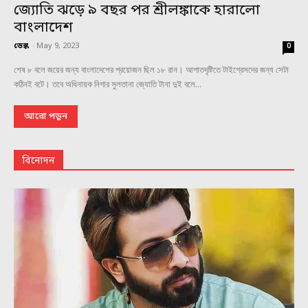
জ্যোতি ঝড়ে ৯ বছর পর শ্রীলঙ্কাকে হারালো
বাংলাদেশ
ডেস্ক
-
May 9, 2023
0
শেষ ৮ বলে জয়ের জন্য বাংলাদেশের প্রয়োজন ছিল ১৮ রান। আপাতদৃষ্টিতে টাইগ্রেসদের জন্য সেটা
কঠিনই বটে। তবে অধিনায়ক নিগার সুলতানা জ্যোতি টানা দুই বলে...
আরো পড়ুন
বিনোদন