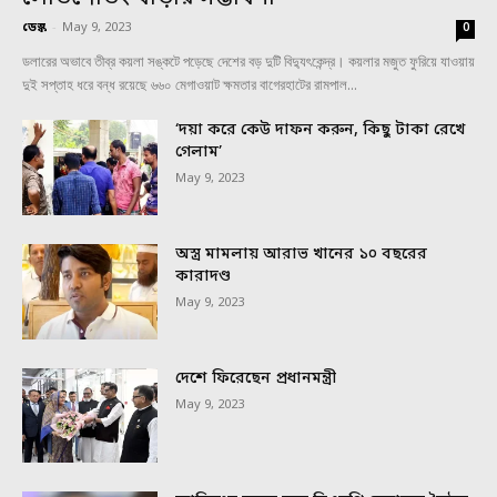
ডেস্ক
-
May 9, 2023
0
ডলারের অভাবে তীব্র কয়লা সঙ্কটে পড়েছে দেশের বড় দুটি বিদ্যুৎকেন্দ্র। কয়লার মজুত ফুরিয়ে যাওয়ায়
দুই সপ্তাহ ধরে বন্ধ রয়েছে ৬৬০ মেগাওয়াট ক্ষমতার বাগেরহাটের রামপাল...
‘দয়া করে কেউ দাফন করুন, কিছু টাকা রেখে
গেলাম’
May 9, 2023
অস্ত্র মামলায় আরাভ খানের ১০ বছরের
কারাদণ্ড
May 9, 2023
দেশে ফিরেছেন প্রধানমন্ত্রী
May 9, 2023