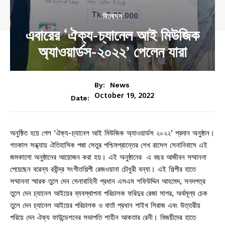
বিনোদন
এবারের ‘ঐক্য-চ্যানেল আই মিউজিক
অ্যাওয়ার্ডস-২০২২’ পেলেন যারা
By:
News
October 19, 2022
Date:
অনুষ্ঠিত হয়ে গেল ‘ঐক্য-চ্যানেল আই মিউজিক অ্যাওয়ার্ডস ২০২২’ প্রদান অনুষ্ঠান।
গতকাল সন্ধ্যায় ঐতিহাসিক পদ্মা সেতুর পশ্চিমপ্রান্তের শেখ রাসেল সেনানিবাসে এই
জমকালো অনুষ্ঠানের আয়োজন করা হয়। এই অনুষ্ঠানের এ বছর আজীবন সম্মাননা
পেয়েছেন বরেন্য রবীন্দ্র সংগীতশিল্পী রেজওয়ানা চৌধুরী বন্যা। এই শিল্পীর হাতে
সম্মাননা স্মারক তুলে দেন সেনাবাহিনী প্রধান এসএম শফিউদ্দিন আহমেদ, সনদপত্র
তুলে দেন চ্যানেল আইয়ের ব্যবস্থাপনা পরিচালক ফরিদুর রেজা সাগর, অর্থমূল্য চেক
তুলে দেন চ্যানেল আইয়ের পরিচালক ও বার্তা প্রধান শাইখ সিরাজ এবং উত্তরীয়
পরিয়ে দেন ঐক্য ফাউন্ডেশনের সভাপতি শাহীন আকতার রেনী। বিজয়ীদের হাতে