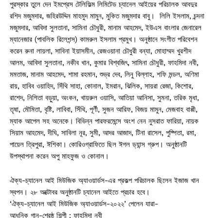
পুরস্কার তুলে দেন ইমপ্রেস টেলিফিল্ম লিমিটেড চ্যানেল আইয়ের পরিচালক আবদুর
রশিদ মজুমদার, জহিরউদ্দিন মাহমুদ মামুন, মুকিত মজুমদার বাবু। লিলি ইসলাম, চন্দনা
মজুমদার, আবিদা সুলতানা, সামিনা চৌধুরী, মানাম আহমেদ, ইউএস বাংলার জেনারেল
ম্যানেজার (পাবলিক রিলেশন্স) কামরুল ইসলাম প্রমুখ। অনুষ্ঠানে সংগীত পরিবেশন
করেন রুনা লায়লা, সাবিনা ইয়াসমীন, রেজওয়ানা চৌধুরী বন্যা, মোহাম্মদ খুরশীদ
আলম, আবিদা সুলতানা, নকীব খান, কুমার বিশ্বজিৎ, সামিনা চৌধুরী, ফাহমিদা নবী,
মমতাজ, মানাম আহমেদ, শামা রহমান, শুভ্র দেব, লিনু বিল্লাহ, শফি মন্ডল, অণিমা
রায়, হাবিব ওয়াহিদ, সিঁথি সাহা, কোনাল, ইমরান, ঝিলিক, সায়রা রেজা, কিশোর,
রাশেদ, নিশিতা বড়ুয়া, অংকন, খায়রুল ওয়াসি, আতিয়া আনিসা, সুমনা, তরিক মৃধা,
তৃষা, মৌমিতা, বৃষ্টি, লাবিবা, সিঁথি, পূর্ণী, সুজন আরিফ, বিজয় মামুন, মেজবাহ বাপ্পী,
ম্যাক আপেল সহ অনেকে। বিভিন্ন পারফরমেন্সে অংশ নেন নুসরাত ফারিয়া, নায়ক
সিয়াম আহমেদ, দীঘি, সাবিলা নূর, সুমী, আদর আজাদ, টিনা রাসেল, পুষ্পিতা, রমা,
পায়েল ত্রিপুরা, ঈশিকা। কোরিওগ্রাফিতে ছিল ঈগল ড্যান্স গ্রুপ। অনুষ্ঠানটি
উপস্থাপনা করেন অপু মাহফুজ ও কোনাল।
ঐক্য-চ্যানেল আই মিউজিক অ্যাওয়ার্ডস-এর প্রকল্প পরিচালক ছিলেন ইজাজ খান
স্বপন। ২৮ অক্টোবর অনুষ্ঠানটি চ্যানেল আইতে প্রচার হবে।
‘ঐক্য-চ্যানেল আই মিউজিক অ্যাওয়ার্ডস-২০২২’ পেলেন যারা-
আধুনিক গান-শ্রেষ্ঠ শিল্পী : ফাহমিদা নবী