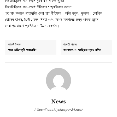
বিষয়ভিত্তিক গান-শ্রেষ্ঠ সুরকার : শফিক তুহিন
বিষয়ভিত্তিক গান-শ্রেষ্ঠ গীতিকার : জুলফিকার রাসেল
গত চার দশকের ছায়াছবির সেরা গান গীতিকার : কবির বকুল, সুরকার : কৌশিক
হোসেন তাপস, শিল্পী : চন্দন সিনহা এবং বিশেষ অবদানের জন্য শফিক তুহিন।
সেরা প্রযোজনা প্রতিষ্ঠান : টিএম রেকর্ডস।
পূর্ববর্তী নিবন্ধ
পরবর্তী নিবন্ধ
সেরা অভিনেত্রী মেহজাবিন
বাংলাদেশ-দ. আফ্রিকা ম্যাচ বাতিল
News
https://weeklysherpur24.net/