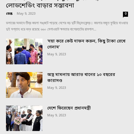
লোডশেডিং বাড়ার সম্ভাবনা
ডেস্ক
-
May 9, 2023
0
ডলারের অভাবে তীব্র কয়লা সঙ্কটে পড়েছে দেশের বড় দুটি বিদ্যুৎকেন্দ্র। কয়লার মজুত ফুরিয়ে যাওয়ায়
দুই সপ্তাহ ধরে বন্ধ রয়েছে ৬৬০ মেগাওয়াট ক্ষমতার বাগেরহাটের রামপাল...
‘দয়া করে কেউ দাফন করুন, কিছু টাকা রেখে
গেলাম’
May 9, 2023
অস্ত্র মামলায় আরাভ খানের ১০ বছরের
কারাদণ্ড
May 9, 2023
দেশে ফিরেছেন প্রধানমন্ত্রী
May 9, 2023