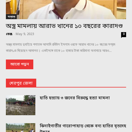
অন্যান্য
অস্ত্র মামলায় আরাভ খানের ১০ বছরের কারাদণ্ড
ডেস্ক
-
May 9, 2023
0
অস্ত্র মামলায় দুবাইয়ে পলাতক আসামি রবিউল ইসলাম ওরফে আরাভ খানের ১০ বছরের সশ্রম
কারাদণ্ড দিয়েছেন আদালত। একইসঙ্গে তাকে ১০ হাজার টাকা জরিমানা অনাদায়ে আরও...
আরো পড়ুন
শেরপুর জেলা
হাতি হত্যায় ৩ জনের বিরুদ্ধে হত্যা মামলা
ঝিনাইগাতীর গারোপাহাড় থেকে বন্য হাতির মৃতদেহ