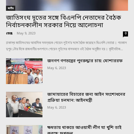
জাতীয়
জাতিসংঘ দূতের সঙ্গে বিএনপি নেতাদের বৈঠক
নির্বাচনকালীন সরকার নিয়ে আলোচনা
ডেস্ক
-
May 9, 2023
0
ঢাকাস্থ জাতিসংঘের আবাসিক সমন্বয়ক গোয়েন লুইস’র সঙ্গে বৈঠক করেছেন বিএনপি নেতারা। গতকাল
দুপুর ১টার দিকে রাজধানীর গুলশানে গোয়েন লুইসের বাসভবনে ওই বৈঠক অনুষ্ঠিত হয়। কূটনৈতিক...
জনগণ গণতন্ত্রের পুনরুদ্ধার চায়: মোশাররফ
May 6, 2023
জামায়াতের বিচারের জন্য আইন সংশোধনের
প্রক্রিয়া চলমান: আইনমন্ত্রী
May 6, 2023
ক্ষমতায় থাকতে আওয়ামী লীগ যা খুশি তাই
করছে: ফখরুল