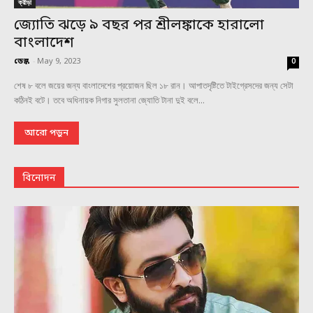
ক্রীড়া
জ্যোতি ঝড়ে ৯ বছর পর শ্রীলঙ্কাকে হারালো
বাংলাদেশ
ডেস্ক
-
May 9, 2023
0
শেষ ৮ বলে জয়ের জন্য বাংলাদেশের প্রয়োজন ছিল ১৮ রান। আপাতদৃষ্টিতে টাইগ্রেসদের জন্য সেটা
কঠিনই বটে। তবে অধিনায়ক নিগার সুলতানা জ্যোতি টানা দুই বলে...
আরো পড়ুন
বিনোদন