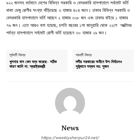
৯২২ জনসহ বর্তমানে দেশের বিভিন্ন সরকারি ও বেসরকারি হাসপাতালে সর্বমোট ভর্তি
থাকা ডেঙ্গু রোগীর সংখ্যা দাঁড়িয়েছে ৩ হাজার ৪০৪ জনে। ঢাকার বিভিন্ন সরকারি ও
বেসরকারি হাসপাতালে ভর্তি আছেন ২ হাজার ৩২৮ জন এবং ঢাকার বাইরে ১ হাজার
৭৬ জন। এতে আরও বলা হয়েছে, চলতি বছরের ১লা জানুয়ারি থেকে ২২শে অক্টোবর
পর্যন্ত হাসপাতালে সর্বমোট রোগী ভর্তি হয়েছেন ৩০ হাজার ২৯ জন।
পূর্ববর্তী নিবন্ধ
পরবর্তী নিবন্ধ
খুলনায় বাস কেন বন্ধ করেছে- সঠিক
দলীয় সরকারের অধীনে উপ-নির্বাচনও
কারণ জানি না: স্বরাষ্ট্রমন্ত্রী
সুষ্ঠুভাবে সম্ভব নয়: সুজন
News
https://weeklysherpur24.net/