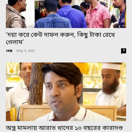
‘দয়া করে কেউ দাফন করুন, কিছু টাকা রেখে
গেলাম’
0
ডেস্ক
-
May 9, 2023
অস্ত্র মামলায় আরাভ খানের ১০ বছরের কারাদণ্ড