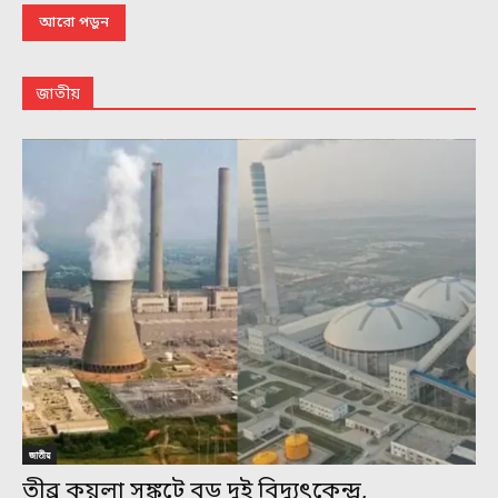
আরো পড়ুন
জাতীয়
জাতীয়
তীব্র কয়লা সঙ্কটে বড় দুই বিদ্যুৎকেন্দ্র,