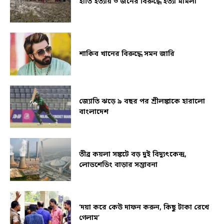
হাতি হত্যায় ৩ জনের বিরুদ্ধে হত্যা মামলা
শাকিব খানের বিরুদ্ধে সমন জারি
জ্যোতি ঝড়ে ৯ বছর পর শ্রীলঙ্কাকে হারালো
বাংলাদেশ
তীব্র কয়লা সঙ্কটে বড় দুই বিদ্যুৎকেন্দ্র,
লোডশেডিং বাড়ার সম্ভাবনা
‘দয়া করে কেউ দাফন করুন, কিছু টাকা রেখে
গেলাম’