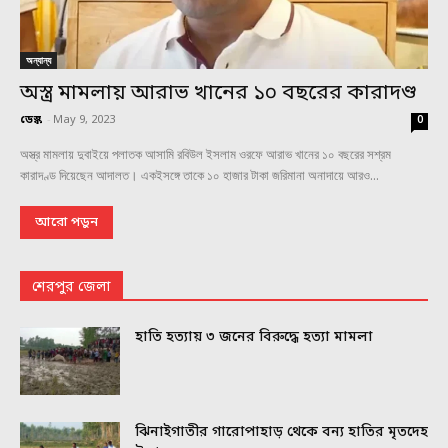
অন্যান্য
অস্ত্র মামলায় আরাভ খানের ১০ বছরের কারাদণ্ড
ডেস্ক
-
May 9, 2023
0
অস্ত্র মামলায় দুবাইয়ে পলাতক আসামি রবিউল ইসলাম ওরফে আরাভ খানের ১০ বছরের সশ্রম
কারাদণ্ড দিয়েছেন আদালত। একইসঙ্গে তাকে ১০ হাজার টাকা জরিমানা অনাদায়ে আরও...
আরো পড়ুন
শেরপুর জেলা
হাতি হত্যায় ৩ জনের বিরুদ্ধে হত্যা মামলা
ঝিনাইগাতীর গারোপাহাড় থেকে বন্য হাতির মৃতদেহ