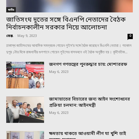
জাতীয়
জাতিসংঘ দূতের সঙ্গে বিএনপি নেতাদের বৈঠক
নির্বাচনকালীন সরকার নিয়ে আলোচনা
ডেস্ক
-
May 9, 2023
0
ঢাকাস্থ জাতিসংঘের আবাসিক সমন্বয়ক গোয়েন লুইস’র সঙ্গে বৈঠক করেছেন বিএনপি নেতারা। গতকাল
দুপুর ১টার দিকে রাজধানীর গুলশানে গোয়েন লুইসের বাসভবনে ওই বৈঠক অনুষ্ঠিত হয়। কূটনৈতিক...
জনগণ গণতন্ত্রের পুনরুদ্ধার চায়: মোশাররফ
May 6, 2023
জামায়াতের বিচারের জন্য আইন সংশোধনের
প্রক্রিয়া চলমান: আইনমন্ত্রী
May 6, 2023
ক্ষমতায় থাকতে আওয়ামী লীগ যা খুশি তাই