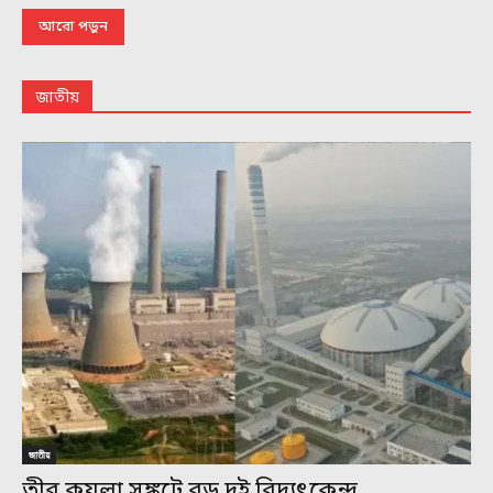
আরো পড়ুন
জাতীয়
জাতীয়
তীব্র কয়লা সঙ্কটে বড় দুই বিদ্যুৎকেন্দ্র,