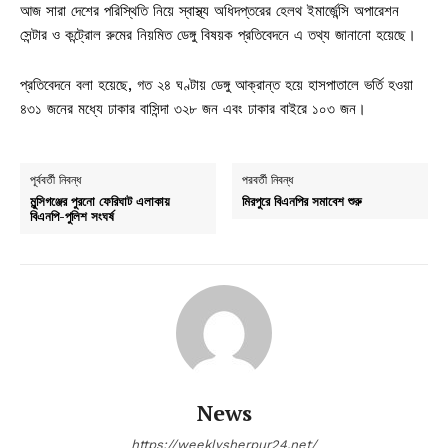
আজ সারা দেশের পরিস্থিতি নিয়ে স্বাস্থ্য অধিদপ্তরের হেলথ ইমার্জেন্সি অপারেশন
সেন্টার ও কন্ট্রোল রুমের নিয়মিত ডেঙ্গু বিষয়ক প্রতিবেদনে এ তথ্য জানানো হয়েছে।
প্রতিবেদনে বলা হয়েছে, গত ২৪ ঘণ্টায় ডেঙ্গু আক্রান্ত হয়ে হাসপাতালে ভর্তি হওয়া
৪৩১ জনের মধ্যে ঢাকার বাসিন্দা ৩২৮ জন এবং ঢাকার বাইরে ১০৩ জন।
পূর্ববর্তী নিবন্ধ
পরবর্তী নিবন্ধ
মুন্সিগঞ্জের পুরনো ফেরিঘাট এলাকায়
মিরপুরে বিএনপির সমাবেশ শুরু
বিএনপি-পুলিশ সংঘর্ষ
News
https://weeklysherpur24.net/