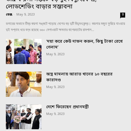
লোডশেডিং বাড়ার সম্ভাবনা
ডেস্ক
-
May 9, 2023
0
ডলারের অভাবে তীব্র কয়লা সঙ্কটে পড়েছে দেশের বড় দুটি বিদ্যুৎকেন্দ্র। কয়লার মজুত ফুরিয়ে যাওয়ায়
দুই সপ্তাহ ধরে বন্ধ রয়েছে ৬৬০ মেগাওয়াট ক্ষমতার বাগেরহাটের রামপাল...
‘দয়া করে কেউ দাফন করুন, কিছু টাকা রেখে
গেলাম’
May 9, 2023
অস্ত্র মামলায় আরাভ খানের ১০ বছরের
কারাদণ্ড
May 9, 2023
দেশে ফিরেছেন প্রধানমন্ত্রী
May 9, 2023