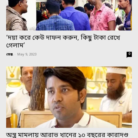
‘দয়া করে কেউ দাফন করুন, কিছু টাকা রেখে
গেলাম’
0
ডেস্ক
-
May 9, 2023
অস্ত্র মামলায় আরাভ খানের ১০ বছরের কারাদণ্ড