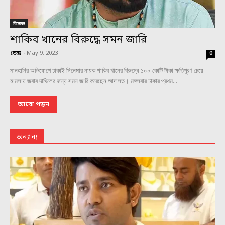
বিনোদন
শাকিব খানের বিরুদ্ধে সমন জারি
ডেস্ক
-
May 9, 2023
0
মানহানির অভিযোগে ঢাকাই সিনেমার নায়ক শাকিব খানের বিরুদ্ধে ১০০ কোটি টাকা ক্ষতিপূরণ চেয়ে
মামলায় জবাব দাখিলের জন্য সমন জারি করেছেন আদালত। মঙ্গলবার ঢাকার প্রথম...
আরো পড়ুন
অন্যান্য