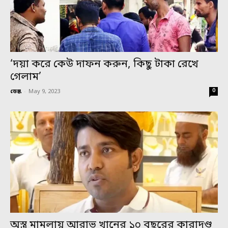
‘দয়া করে কেউ দাফন করুন, কিছু টাকা রেখে
গেলাম’
0
ডেস্ক
-
May 9, 2023
অস্ত্র মামলায় আরাভ খানের ১০ বছরের কারাদণ্ড