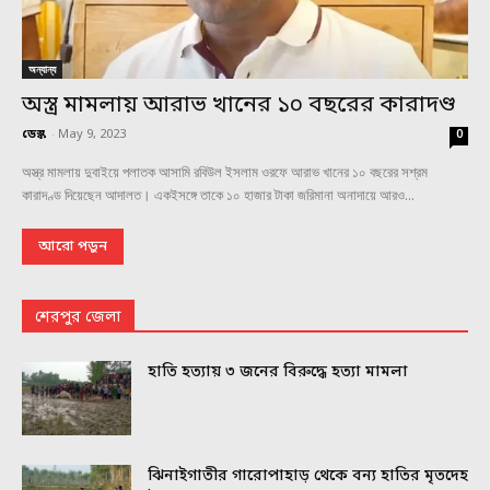
অন্যান্য
অস্ত্র মামলায় আরাভ খানের ১০ বছরের কারাদণ্ড
ডেস্ক
-
May 9, 2023
0
অস্ত্র মামলায় দুবাইয়ে পলাতক আসামি রবিউল ইসলাম ওরফে আরাভ খানের ১০ বছরের সশ্রম
কারাদণ্ড দিয়েছেন আদালত। একইসঙ্গে তাকে ১০ হাজার টাকা জরিমানা অনাদায়ে আরও...
আরো পড়ুন
শেরপুর জেলা
হাতি হত্যায় ৩ জনের বিরুদ্ধে হত্যা মামলা
ঝিনাইগাতীর গারোপাহাড় থেকে বন্য হাতির মৃতদেহ