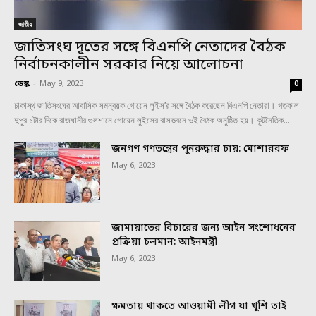
জাতীয়
জাতিসংঘ দূতের সঙ্গে বিএনপি নেতাদের বৈঠক
নির্বাচনকালীন সরকার নিয়ে আলোচনা
ডেস্ক
-
May 9, 2023
0
ঢাকাস্থ জাতিসংঘের আবাসিক সমন্বয়ক গোয়েন লুইস’র সঙ্গে বৈঠক করেছেন বিএনপি নেতারা। গতকাল
দুপুর ১টার দিকে রাজধানীর গুলশানে গোয়েন লুইসের বাসভবনে ওই বৈঠক অনুষ্ঠিত হয়। কূটনৈতিক...
জনগণ গণতন্ত্রের পুনরুদ্ধার চায়: মোশাররফ
May 6, 2023
জামায়াতের বিচারের জন্য আইন সংশোধনের
প্রক্রিয়া চলমান: আইনমন্ত্রী
May 6, 2023
ক্ষমতায় থাকতে আওয়ামী লীগ যা খুশি তাই