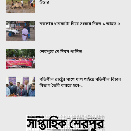
উদ্ধার
নকলায় ধানকাটা নিয়ে সংঘর্ষে নিহত ১ আহত ৫
শেরপুরে মে দিবস পালিত
গতিশীল রাষ্ট্রের সাথে খাপ খাইয়ে গতিশীল বিচার
বিভাগ তৈরি করতে হবে-...