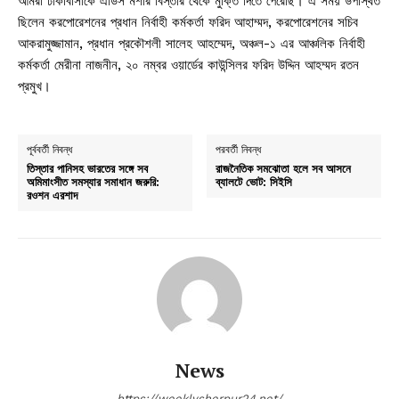
আমরা ঢাকাবাসীকে এডিস মশার বিস্তার থেকে মুক্তি দিতে পেরেছি। এ সময় উপস্থিত
ছিলেন করপোরেশনের প্রধান নির্বাহী কর্মকর্তা ফরিদ আহাম্মদ, করপোরেশনের সচিব
আকরামুজ্জামান, প্রধান প্রকৌশলী সালেহ আহম্মেদ, অঞ্চল-১ এর আঞ্চলিক নির্বাহী
কর্মকর্তা মেরীনা নাজনীন, ২০ নম্বর ওয়ার্ডের কাউন্সিলর ফরিদ উদ্দিন আহম্মদ রতন
প্রমুখ।
পূর্ববর্তী নিবন্ধ
পরবর্তী নিবন্ধ
তিস্তার পানিসহ ভারতের সঙ্গে সব
রাজনৈতিক সমঝোতা হলে সব আসনে
অমিমাংসীত সমস্যার সমাধান জরুরি:
ব্যালটে ভোট: সিইসি
রওশন এরশাদ
News
https://weeklysherpur24.net/