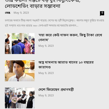
তীব্র কয়লা সঙ্কটে বড় দুই বিদ্যুৎকেন্দ্র,
লোডশেডিং বাড়ার সম্ভাবনা
ডেস্ক
-
May 9, 2023
0
ডলারের অভাবে তীব্র কয়লা সঙ্কটে পড়েছে দেশের বড় দুটি বিদ্যুৎকেন্দ্র। কয়লার মজুত ফুরিয়ে যাওয়ায়
দুই সপ্তাহ ধরে বন্ধ রয়েছে ৬৬০ মেগাওয়াট ক্ষমতার বাগেরহাটের রামপাল...
‘দয়া করে কেউ দাফন করুন, কিছু টাকা রেখে
গেলাম’
May 9, 2023
অস্ত্র মামলায় আরাভ খানের ১০ বছরের
কারাদণ্ড
May 9, 2023
দেশে ফিরেছেন প্রধানমন্ত্রী
May 9, 2023