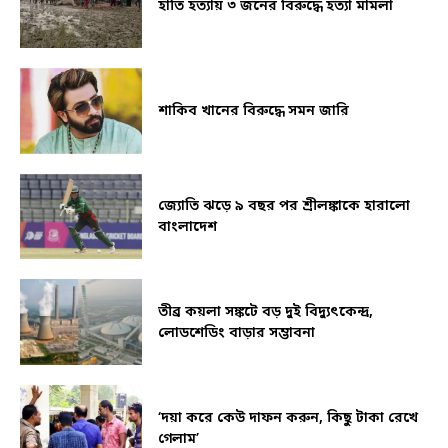
হাতি হত্যায় ৩ জনের বিরুদ্ধে হত্যা মামলা
শাকিব খানের বিরুদ্ধে সমন জারি
জ্যোতি ঝড়ে ৯ বছর পর শ্রীলঙ্কাকে হারালো
বাংলাদেশ
তীব্র কয়লা সঙ্কটে বড় দুই বিদ্যুৎকেন্দ্র,
লোডশেডিং বাড়ার সম্ভাবনা
‘দয়া করে কেউ দাফন করুন, কিছু টাকা রেখে
গেলাম’