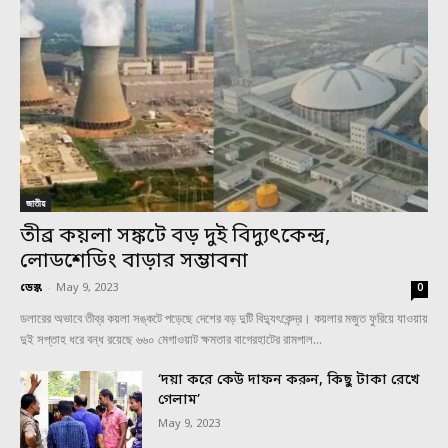
জাতীয়
তীব্র কয়লা সঙ্কটে বড় দুই বিদ্যুৎকেন্দ্র,
লোডশেডিং বাড়ার সম্ভাবনা
ডেস্ক
-
May 9, 2023
0
ডলারের অভাবে তীব্র কয়লা সঙ্কটে পড়েছে দেশের বড় দুটি বিদ্যুৎকেন্দ্র। কয়লার মজুত ফুরিয়ে যাওয়ায়
দুই সপ্তাহ ধরে বন্ধ রয়েছে ৬৬০ মেগাওয়াট ক্ষমতার বাগেরহাটের রামপাল...
‘দয়া করে কেউ দাফন করুন, কিছু টাকা রেখে
গেলাম’
May 9, 2023