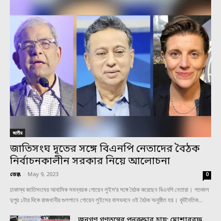
জাতীয়
জাতিসংঘ দূতের সঙ্গে বিএনপি নেতাদের বৈঠক
নির্বাচনকালীন সরকার নিয়ে আলোচনা
ডেস্ক
-
May 9, 2023
0
ঢাকাস্থ জাতিসংঘের আবাসিক সমন্বয়ক গোয়েন লুইস’র সঙ্গে বৈঠক করেছেন বিএনপি নেতারা। গতকাল
দুপুর ১টার দিকে রাজধানীর গুলশানে গোয়েন লুইসের বাসভবনে ওই বৈঠক অনুষ্ঠিত হয়। কূটনৈতিক...
জনগণ গণতন্ত্রের পুনরুদ্ধার চায়: মোশাররফ