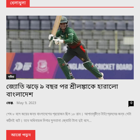
খেলাধুলা
ক্রীড়া
জ্যোতি ঝড়ে ৯ বছর পর শ্রীলঙ্কাকে হারালো
বাংলাদেশ
ডেস্ক
-
May 9, 2023
0
শেষ ৮ বলে জয়ের জন্য বাংলাদেশের প্রয়োজন ছিল ১৮ রান। আপাতদৃষ্টিতে টাইগ্রেসদের জন্য সেটা
কঠিনই বটে। তবে অধিনায়ক নিগার সুলতানা জ্যোতি টানা দুই বলে...
আরো পড়ুন