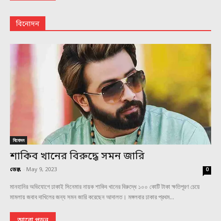
বিনোদন
বিনোদন
শাকিব খানের বিরুদ্ধে সমন জারি
ডেস্ক
-
May 9, 2023
0
মানহানির অভিযোগে ঢাকাই সিনেমার নায়ক শাকিব খানের বিরুদ্ধে ১০০ কোটি টাকা ক্ষতিপূরণ চেয়ে
মামলায় জবাব দাখিলের জন্য সমন জারি করেছেন আদালত। মঙ্গলবার ঢাকার প্রথম...
আরো পড়ুন