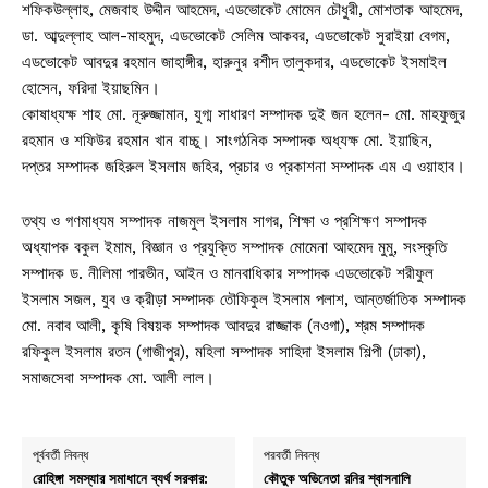
শফিকউল্লাহ, মেজবাহ উদ্দীন আহমেদ, এডভোকেট মোমেন চৌধুরী, মোশতাক আহমেদ,
ডা. আব্দুল্লাহ আল-মাহমুদ, এডভোকেট সেলিম আকবর, এডভোকেট সুরাইয়া বেগম,
এডভোকেট আবদুর রহমান জাহাঙ্গীর, হারুনুর রশীদ তালুকদার, এডভোকেট ইসমাইল
হোসেন, ফরিদা ইয়াছমিন।
কোষাধ্যক্ষ শাহ মো. নূরুজ্জামান, যুগ্ম সাধারণ সম্পাদক দুই জন হলেন- মো. মাহফুজুর
রহমান ও শফিউর রহমান খান বাচ্চু। সাংগঠনিক সম্পাদক অধ্যক্ষ মো. ইয়াছিন,
দপ্তর সম্পাদক জহিরুল ইসলাম জহির, প্রচার ও প্রকাশনা সম্পাদক এম এ ওয়াহাব।
তথ্য ও গণমাধ্যম সম্পাদক নাজমুল ইসলাম সাগর, শিক্ষা ও প্রশিক্ষণ সম্পাদক
অধ্যাপক বকুল ইমাম, বিজ্ঞান ও প্রযুক্তি সম্পাদক মোমেনা আহমেদ মুমু, সংস্কৃতি
সম্পাদক ড. নীলিমা পারভীন, আইন ও মানবাধিকার সম্পাদক এডভোকেট শরীফুল
ইসলাম সজল, যুব ও ক্রীড়া সম্পাদক তৌফিকুল ইসলাম পলাশ, আন্তর্জাতিক সম্পাদক
মো. নবাব আলী, কৃষি বিষয়ক সম্পাদক আবদুর রাজ্জাক (নওগা), শ্রম সম্পাদক
রফিকুল ইসলাম রতন (গাজীপুর), মহিলা সম্পাদক সাহিদা ইসলাম শিল্পী (ঢাকা),
সমাজসেবা সম্পাদক মো. আলী লাল।
পূর্ববর্তী নিবন্ধ
পরবর্তী নিবন্ধ
রোহিঙ্গা সমস্যার সমাধানে ব্যর্থ সরকার:
কৌতুক অভিনেতা রনির শ্বাসনালি