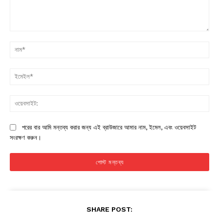
মন্তব্য:
না
ইম
ওয়
পরের বার আমি মন্তব্য করার জন্য এই ব্রাউজারে আমার নাম, ইমেল, এবং ওয়েবসাইট
সংরক্ষণ করুন।
SHARE POST: