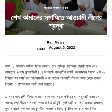
প্রধান প্রধান খবর
শেখ কামালের সমাধিতে আওয়ামী লীগের
শ্রদ্ধা
By:
News
August 5, 2022
Date:
আজ (৫ আগস্ট) জাতির জনক বঙ্গবন্ধু শেখ মুজিবুর রহমানের জ্যেষ্ঠ পুত্র শেখ
কামালের ৭৩তম জন্মবার্ষিকী। এ উপলক্ষে রাজধানীর বনানী কবরস্থানে সকাল ৮টা ৩৫
মিনিটে তার সমাধিতে প্রধানমন্ত্রী ও বাংলাদেশ আওয়ামী লীগের তরফ থেকে শ্রদ্ধা
নিবেদন ও পুষ্পস্তবক অর্পণ করা হয়েছে।
এ সময় আওয়ামী লীগের সাধারণ সম্পাদক, সড়ক পরিবহন ও সেতুমন্ত্রী ওবায়দুল
কাদের, প্রেসিডিয়াম সদস্য বেগম মতিয়া চৌধুরী, কৃষিমন্ত্রী ড. মো. আবদুর রাজ্জাক,
যুগ্ম সাধারণ সম্পাদক মাহবুব-উল-আলাম হানিফ, কৃষিবিদ আ ফ ম বাহাউদ্দিন