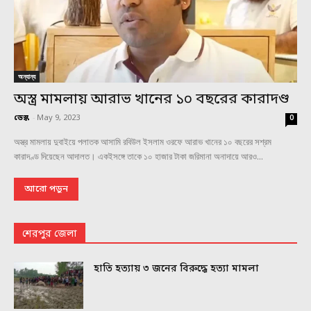
অন্যান্য
অস্ত্র মামলায় আরাভ খানের ১০ বছরের কারাদণ্ড
ডেস্ক
-
May 9, 2023
0
অস্ত্র মামলায় দুবাইয়ে পলাতক আসামি রবিউল ইসলাম ওরফে আরাভ খানের ১০ বছরের সশ্রম
কারাদণ্ড দিয়েছেন আদালত। একইসঙ্গে তাকে ১০ হাজার টাকা জরিমানা অনাদায়ে আরও...
আরো পড়ুন
শেরপুর জেলা
হাতি হত্যায় ৩ জনের বিরুদ্ধে হত্যা মামলা