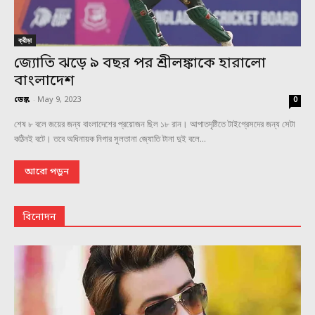
ক্রীড়া
জ্যোতি ঝড়ে ৯ বছর পর শ্রীলঙ্কাকে হারালো
বাংলাদেশ
ডেস্ক
-
May 9, 2023
0
শেষ ৮ বলে জয়ের জন্য বাংলাদেশের প্রয়োজন ছিল ১৮ রান। আপাতদৃষ্টিতে টাইগ্রেসদের জন্য সেটা
কঠিনই বটে। তবে অধিনায়ক নিগার সুলতানা জ্যোতি টানা দুই বলে...
আরো পড়ুন
বিনোদন