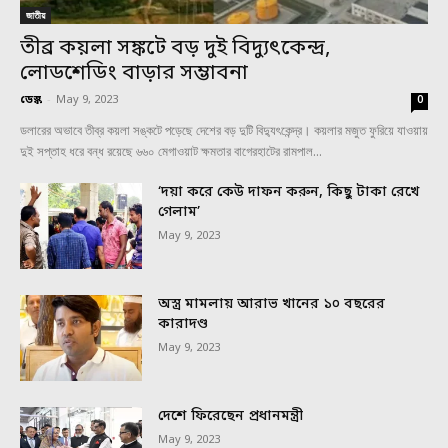
জাতীয়
তীব্র কয়লা সঙ্কটে বড় দুই বিদ্যুৎকেন্দ্র,
লোডশেডিং বাড়ার সম্ভাবনা
ডেস্ক
-
May 9, 2023
0
ডলারের অভাবে তীব্র কয়লা সঙ্কটে পড়েছে দেশের বড় দুটি বিদ্যুৎকেন্দ্র। কয়লার মজুত ফুরিয়ে যাওয়ায়
দুই সপ্তাহ ধরে বন্ধ রয়েছে ৬৬০ মেগাওয়াট ক্ষমতার বাগেরহাটের রামপাল...
‘দয়া করে কেউ দাফন করুন, কিছু টাকা রেখে
গেলাম’
May 9, 2023
অস্ত্র মামলায় আরাভ খানের ১০ বছরের
কারাদণ্ড
May 9, 2023
দেশে ফিরেছেন প্রধানমন্ত্রী
May 9, 2023