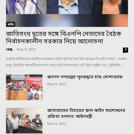
জাতীয়
জাতিসংঘ দূতের সঙ্গে বিএনপি নেতাদের বৈঠক
নির্বাচনকালীন সরকার নিয়ে আলোচনা
ডেস্ক
-
May 9, 2023
0
ঢাকাস্থ জাতিসংঘের আবাসিক সমন্বয়ক গোয়েন লুইস’র সঙ্গে বৈঠক করেছেন বিএনপি নেতারা। গতকাল
দুপুর ১টার দিকে রাজধানীর গুলশানে গোয়েন লুইসের বাসভবনে ওই বৈঠক অনুষ্ঠিত হয়। কূটনৈতিক...
জনগণ গণতন্ত্রের পুনরুদ্ধার চায়: মোশাররফ
May 6, 2023
জামায়াতের বিচারের জন্য আইন সংশোধনের
প্রক্রিয়া চলমান: আইনমন্ত্রী
May 6, 2023