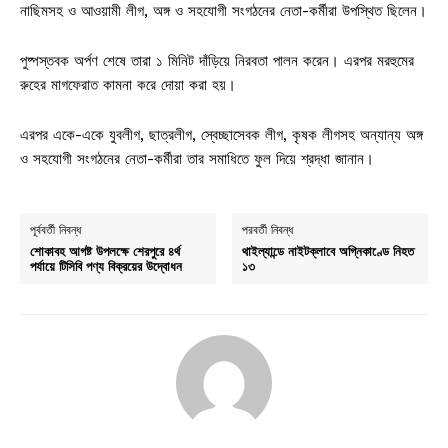
নাছিমসহ ও আওয়ামী লীগ, অঙ্গ ও সহযোগী সংগঠনের নেতা-কর্মীরা উপস্থিত ছিলেন।
পুষ্পস্তবক অর্পণ শেষে তারা ১ মিনিট দাঁড়িয়ে নিরবতা পালন করেন। এরপর মরহুমের
রুহের মাগফেরাত কামনা করে দোয়া করা হয়।
এরপর একে-একে যুবলীগ, ছাত্রলীগ, স্বেচ্ছাসেবক লীগ, কৃষক লীগসহ অন্যান্য অঙ্গ
ও সহযোগী সংগঠনের নেতা-কর্মীরা তার সমাধিতে ফুল দিয়ে শ্রদ্ধা জানান।
পূর্ববর্তী নিবন্ধ
পরবর্তী নিবন্ধ
শোকাবহ আগষ্ট উপলক্ষে শেরপুরে ৪র্থ
থাইল্যান্ডে নাইটক্লাবে অগ্নিকাণ্ডে নিহত
পর্যায়ে টিসিবি পণ্য বিক্রয়ের উদ্বোধন
১৩