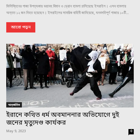
ফিলিস্তিনের গাজা উপত্যকায় ভয়াবহ বিমান ও ড্রোন হামলা চালিয়েছে ইসরাইল। এসব হামলায়
অন্তত ১২ জন নিহত হয়েছেন। ইসরাইলের সামরিক বাহিনী জানিয়েছে, ঘনবসতিপূর্ণ গাজার ১০টি...
আরো পড়ুন
আন্তর্জাতিক
ইরানে কথিত ধর্ম অবমাননার অভিযোগে দুই
জনের মৃত্যুদণ্ড কার্যকর
May 9, 2023
0