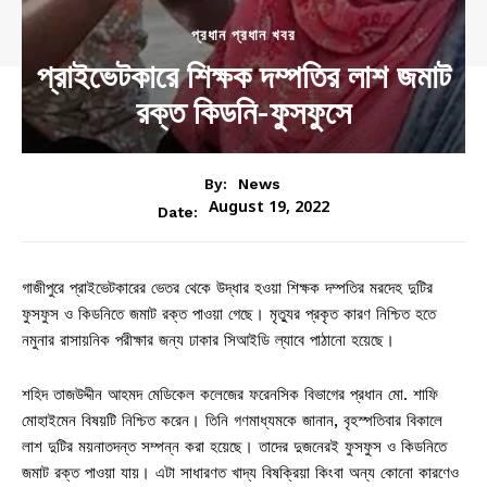
প্রধান প্রধান খবর
প্রাইভেটকারে শিক্ষক দম্পতির লাশ জমাট
রক্ত কিডনি-ফুসফুসে
By:
News
August 19, 2022
Date:
গাজীপুরে প্রাইভেটকারের ভেতর থেকে উদ্ধার হওয়া শিক্ষক দম্পতির মরদেহ দুটির
ফুসফুস ও কিডনিতে জমাট রক্ত পাওয়া গেছে। মৃত্যুর প্রকৃত কারণ নিশ্চিত হতে
নমুনার রাসায়নিক পরীক্ষার জন্য ঢাকার সিআইডি ল্যাবে পাঠানো হয়েছে।
শহিদ তাজউদ্দীন আহমদ মেডিকেল কলেজের ফরেনসিক বিভাগের প্রধান মো. শাফি
মোহাইমেন বিষয়টি নিশ্চিত করেন। তিনি গণমাধ্যমকে জানান, বৃহস্পতিবার বিকালে
লাশ দুটির ময়নাতদন্ত সম্পন্ন করা হয়েছে। তাদের দুজনেরই ফুসফুস ও কিডনিতে
জমাট রক্ত পাওয়া যায়। এটা সাধারণত খাদ্য বিষক্রিয়া কিংবা অন্য কোনো কারণেও