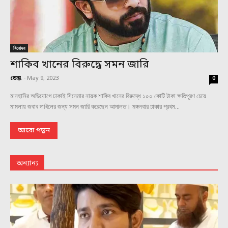
বিনোদন
শাকিব খানের বিরুদ্ধে সমন জারি
ডেস্ক
-
May 9, 2023
0
মানহানির অভিযোগে ঢাকাই সিনেমার নায়ক শাকিব খানের বিরুদ্ধে ১০০ কোটি টাকা ক্ষতিপূরণ চেয়ে
মামলায় জবাব দাখিলের জন্য সমন জারি করেছেন আদালত। মঙ্গলবার ঢাকার প্রথম...
আরো পড়ুন
অন্যান্য