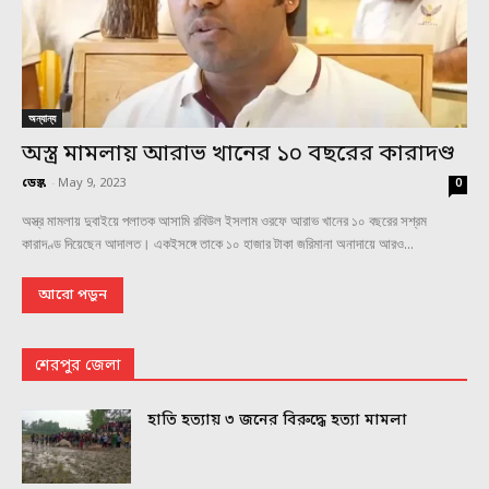
অন্যান্য
অস্ত্র মামলায় আরাভ খানের ১০ বছরের কারাদণ্ড
ডেস্ক
-
May 9, 2023
0
অস্ত্র মামলায় দুবাইয়ে পলাতক আসামি রবিউল ইসলাম ওরফে আরাভ খানের ১০ বছরের সশ্রম
কারাদণ্ড দিয়েছেন আদালত। একইসঙ্গে তাকে ১০ হাজার টাকা জরিমানা অনাদায়ে আরও...
আরো পড়ুন
শেরপুর জেলা
হাতি হত্যায় ৩ জনের বিরুদ্ধে হত্যা মামলা