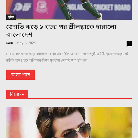
ক্রীড়া
জ্যোতি ঝড়ে ৯ বছর পর শ্রীলঙ্কাকে হারালো
বাংলাদেশ
ডেস্ক
-
May 9, 2023
0
শেষ ৮ বলে জয়ের জন্য বাংলাদেশের প্রয়োজন ছিল ১৮ রান। আপাতদৃষ্টিতে টাইগ্রেসদের জন্য সেটা
কঠিনই বটে। তবে অধিনায়ক নিগার সুলতানা জ্যোতি টানা দুই বলে...
আরো পড়ুন
বিনোদন