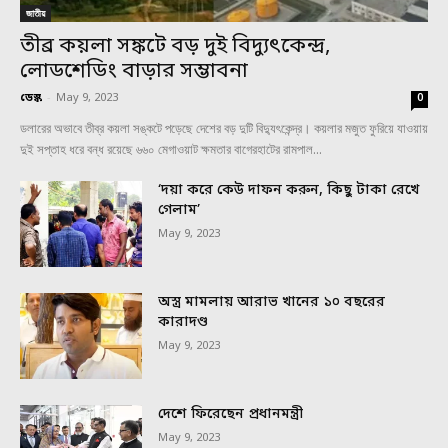
জাতীয়
তীব্র কয়লা সঙ্কটে বড় দুই বিদ্যুৎকেন্দ্র,
লোডশেডিং বাড়ার সম্ভাবনা
ডেস্ক
-
May 9, 2023
0
ডলারের অভাবে তীব্র কয়লা সঙ্কটে পড়েছে দেশের বড় দুটি বিদ্যুৎকেন্দ্র। কয়লার মজুত ফুরিয়ে যাওয়ায়
দুই সপ্তাহ ধরে বন্ধ রয়েছে ৬৬০ মেগাওয়াট ক্ষমতার বাগেরহাটের রামপাল...
‘দয়া করে কেউ দাফন করুন, কিছু টাকা রেখে
গেলাম’
May 9, 2023
অস্ত্র মামলায় আরাভ খানের ১০ বছরের
কারাদণ্ড
May 9, 2023
দেশে ফিরেছেন প্রধানমন্ত্রী
May 9, 2023