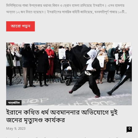
ফিলিস্তিনের গাজা উপত্যকায় ভয়াবহ বিমান ও ড্রোন হামলা চালিয়েছে ইসরাইল। এসব হামলায়
অন্তত ১২ জন নিহত হয়েছেন। ইসরাইলের সামরিক বাহিনী জানিয়েছে, ঘনবসতিপূর্ণ গাজার ১০টি...
আরো পড়ুন
আন্তর্জাতিক
ইরানে কথিত ধর্ম অবমাননার অভিযোগে দুই
জনের মৃত্যুদণ্ড কার্যকর
May 9, 2023
0