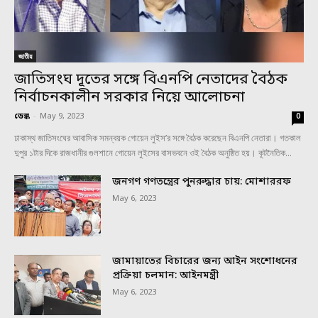
জাতীয়
জাতিসংঘ দূতের সঙ্গে বিএনপি নেতাদের বৈঠক
নির্বাচনকালীন সরকার নিয়ে আলোচনা
ডেস্ক
-
May 9, 2023
0
ঢাকাস্থ জাতিসংঘের আবাসিক সমন্বয়ক গোয়েন লুইস’র সঙ্গে বৈঠক করেছেন বিএনপি নেতারা। গতকাল
দুপুর ১টার দিকে রাজধানীর গুলশানে গোয়েন লুইসের বাসভবনে ওই বৈঠক অনুষ্ঠিত হয়। কূটনৈতিক...
জনগণ গণতন্ত্রের পুনরুদ্ধার চায়: মোশাররফ
May 6, 2023
জামায়াতের বিচারের জন্য আইন সংশোধনের
প্রক্রিয়া চলমান: আইনমন্ত্রী
May 6, 2023