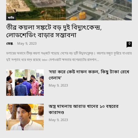
জাতীয়
তীব্র কয়লা সঙ্কটে বড় দুই বিদ্যুৎকেন্দ্র,
লোডশেডিং বাড়ার সম্ভাবনা
ডেস্ক
-
May 9, 2023
0
ডলারের অভাবে তীব্র কয়লা সঙ্কটে পড়েছে দেশের বড় দুটি বিদ্যুৎকেন্দ্র। কয়লার মজুত ফুরিয়ে যাওয়ায়
দুই সপ্তাহ ধরে বন্ধ রয়েছে ৬৬০ মেগাওয়াট ক্ষমতার বাগেরহাটের রামপাল...
‘দয়া করে কেউ দাফন করুন, কিছু টাকা রেখে
গেলাম’
May 9, 2023
অস্ত্র মামলায় আরাভ খানের ১০ বছরের
কারাদণ্ড
May 9, 2023