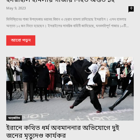
ইসরাইলি হামলায় গাজায় নিহত অন্তত ১২
May 9, 2023
0
ফিলিস্তিনের গাজা উপত্যকায় ভয়াবহ বিমান ও ড্রোন হামলা চালিয়েছে ইসরাইল। এসব হামলায়
অন্তত ১২ জন নিহত হয়েছেন। ইসরাইলের সামরিক বাহিনী জানিয়েছে, ঘনবসতিপূর্ণ গাজার ১০টি...
আরো পড়ুন
আন্তর্জাতিক
ইরানে কথিত ধর্ম অবমাননার অভিযোগে দুই
জনের মৃত্যুদণ্ড কার্যকর