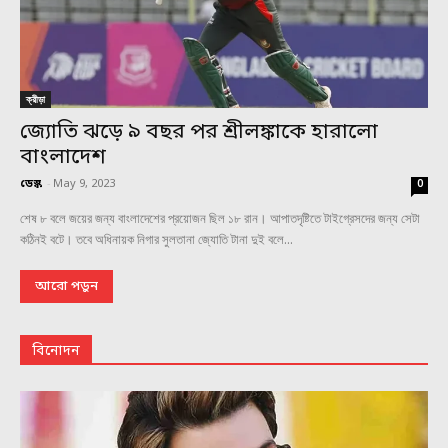
ক্রীড়া
জ্যোতি ঝড়ে ৯ বছর পর শ্রীলঙ্কাকে হারালো
বাংলাদেশ
ডেস্ক
-
May 9, 2023
0
শেষ ৮ বলে জয়ের জন্য বাংলাদেশের প্রয়োজন ছিল ১৮ রান। আপাতদৃষ্টিতে টাইগ্রেসদের জন্য সেটা
কঠিনই বটে। তবে অধিনায়ক নিগার সুলতানা জ্যোতি টানা দুই বলে...
আরো পড়ুন
বিনোদন