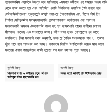
ইলেকট্রনিক্স ওয়ার্ল্ডকে উদ্ধৃত করে জানিয়েছে -সমস্ত কর্মীদের এই সময়ের মধ্যে বাড়ি
থেকে কাজ করতে হবে এবং প্রতিদিন একটি নিউক্লিক অ্যাসিড টেস্ট করতে হবে।
টেলিকমিউনিকেশন ইকুইপমেন্ট জায়ান্ট হুয়াওয়ে টেকনোলজিস কো, চীনের শীর্ষ চিপ
নির্মাতা সেমিকন্ডাক্টর ম্যানুফ্যাকচারিং ইন্টারন্যাশনাল কর্পোরেশন এবং অ্যাপল
সরবরাহকারী ফক্সকন টেকনোলজি গ্রুপ সহ মূল সংস্থাগুলি তাদের কর্মীদের চলাচল
সীমাবদ্ধ করেছে এক সপ্তাহের জন্য। দ্বীপ শহর হংকং শেনজ়েনের খুব কাছে
অবস্থিত। চীনা সরাকরি তথ্য অনুযায়ী, হংকংয়ে দৈনিক সংক্রমণের হার ২০ হাজার
ছুঁতে পারে বলে আশংকা করা হচ্ছে। প্রাক্তন ব্রিটিশ উপনিবেশটি কয়েক মাস আগে
সবচেয়ে খারাপ প্রাদুর্ভাবের সাক্ষী হয়েছে যার ফলে ব্যাপক মৃত্যু হয়েছে।
পূর্ববর্তী নিবন্ধ
পরবর্তী নিবন্ধ
পিকআপ চাপায় ৬ ভাইয়ের মৃত্যু পর্যাপ্ত
সনের মতো জামাই চান টটেনহ্যাম কোচ
ক্ষতিপূরণ দিতে হাইকোর্টের রুল