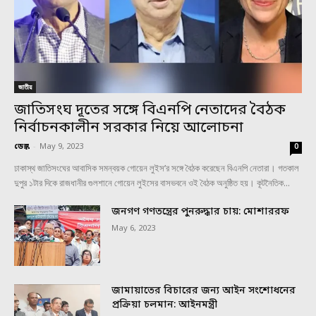
জাতীয়
জাতিসংঘ দূতের সঙ্গে বিএনপি নেতাদের বৈঠক
নির্বাচনকালীন সরকার নিয়ে আলোচনা
ডেস্ক
-
May 9, 2023
0
ঢাকাস্থ জাতিসংঘের আবাসিক সমন্বয়ক গোয়েন লুইস’র সঙ্গে বৈঠক করেছেন বিএনপি নেতারা। গতকাল
দুপুর ১টার দিকে রাজধানীর গুলশানে গোয়েন লুইসের বাসভবনে ওই বৈঠক অনুষ্ঠিত হয়। কূটনৈতিক...
জনগণ গণতন্ত্রের পুনরুদ্ধার চায়: মোশাররফ
May 6, 2023
জামায়াতের বিচারের জন্য আইন সংশোধনের
প্রক্রিয়া চলমান: আইনমন্ত্রী