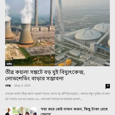
জাতীয়
তীব্র কয়লা সঙ্কটে বড় দুই বিদ্যুৎকেন্দ্র,
লোডশেডিং বাড়ার সম্ভাবনা
ডেস্ক
-
May 9, 2023
0
ডলারের অভাবে তীব্র কয়লা সঙ্কটে পড়েছে দেশের বড় দুটি বিদ্যুৎকেন্দ্র। কয়লার মজুত ফুরিয়ে যাওয়ায়
দুই সপ্তাহ ধরে বন্ধ রয়েছে ৬৬০ মেগাওয়াট ক্ষমতার বাগেরহাটের রামপাল...
‘দয়া করে কেউ দাফন করুন, কিছু টাকা রেখে
গেলাম’