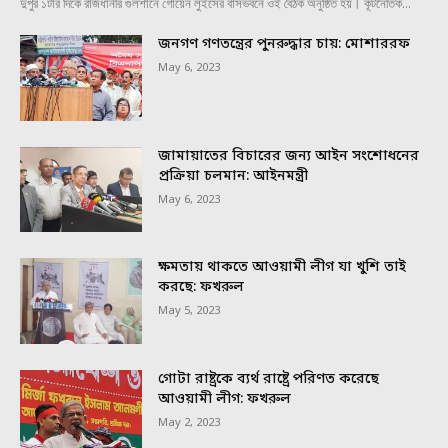
দুপুর ১টার দিকে রাজধানীর গুলশানে গোয়েন লুইসের বাসভবনে ওই বৈঠক অনুষ্ঠিত হয়। কূটনৈতিক...
জনগণ গণতন্ত্রের পুনরুদ্ধার চায়: মোশাররফ
May 6, 2023
জামায়াতের বিচারের জন্য আইন সংশোধনের
প্রক্রিয়া চলমান: আইনমন্ত্রী
May 6, 2023
ক্ষমতায় থাকতে আওয়ামী লীগ যা খুশি তাই
করছে: ফখরুল
May 5, 2023
গোটা রাষ্ট্রকে ব্যর্থ রাষ্ট্রে পরিণত করেছে
আওয়ামী লীগ: ফখরুল
May 2, 2023