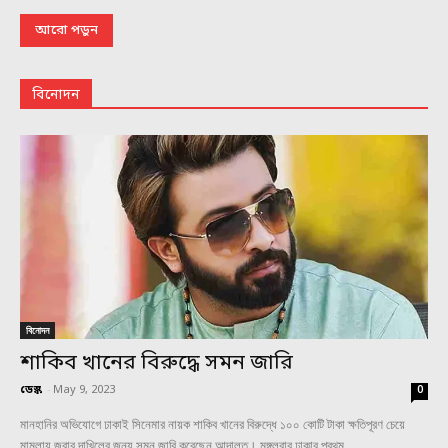
আরো পড়ুন
বিনোদন
বিনোদন
শাকিব খানের বিরুদ্ধে সমন জারি
ডেস্ক
-
May 9, 2023
0
মানহানির অভিযোগে ঢাকাই সিনেমার নায়ক শাকিব খানের বিরুদ্ধে ১০০ কোটি টাকা ক্ষতিপূরণ চেয়ে
মামলায় জবাব দাখিলের জন্য সমন জারি করেছেন আদালত। মঙ্গলবার ঢাকার প্রথম...