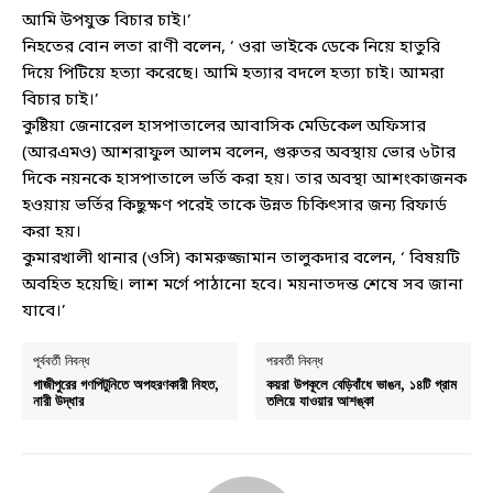
আমি উপযুক্ত বিচার চাই।’
নিহতের বোন লতা রাণী বলেন, ‘ ওরা ভাইকে ডেকে নিয়ে হাতুরি
দিয়ে পিটিয়ে হত্যা করেছে। আমি হত্যার বদলে হত্যা চাই। আমরা
বিচার চাই।’
কুষ্টিয়া জেনারেল হাসপাতালের আবাসিক মেডিকেল অফিসার
(আরএমও) আশরাফুল আলম বলেন, গুরুতর অবস্থায় ভোর ৬টার
দিকে নয়নকে হাসপাতালে ভর্তি করা হয়। তার অবস্থা আশংকাজনক
হওয়ায় ভর্তির কিছুক্ষণ পরেই তাকে উন্নত চিকিৎসার জন্য রিফার্ড
করা হয়।
কুমারখালী থানার (ওসি) কামরুজ্জামান তালুকদার বলেন, ‘ বিষয়টি
অবহিত হয়েছি। লাশ মর্গে পাঠানো হবে। ময়নাতদন্ত শেষে সব জানা
যাবে।’
পূর্ববর্তী নিবন্ধ
পরবর্তী নিবন্ধ
গাজীপুরের গণপিটুনিতে অপহরণকারী নিহত,
কয়রা উপকূলে বেড়িবাঁধে ভাঙন, ১৪টি গ্রাম
নারী উদ্ধার
তলিয়ে যাওয়ার আশঙ্কা