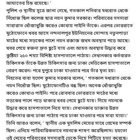
আঘাতের চিহৃ রয়েছে। ‘
পুলিশ ও স্থানীয় সুত্রে জানা গেছে, গতকাল শনিবার মধ্যরাত থেকে
নিঁখোজ ছিল কলেজ ছাত্র নয়ন কুমার সরকার। পরিবারের সদস্যরা
সারারাত খোঁজাখুজি করেও কোথায় পাইনি তাঁকে। এরপর ভোররাতে
মুঠোফোনে খবর আসে নন্দনালপুর ইউনিয়নের সোন্দাহ নতুনপাড়া
মাঠের মধ্যে সড়কের পাশে নয়ন রক্তাক্ত জখম অবস্থায় পড়ে আছে।
খবর পেয়ে স্বজনা দ্রুত ছুটে যায় এবং আহত অবস্থায় উদ্ধার করে
কুষ্টিয়া ২৫০ শয্যা বিশিষ্ট্য হাসপাতালে পাঠায়। সেখানকার কর্তব্যরত
চিকিৎসক তাঁকে উন্নত চিকিৎসার জন্য ঢাকা মেডিকেল হাসপাতালে
প্রেরণ করেন। পরে দুপুরে ঢাকা যাওয়ার পথে তাঁর মৃত্য হয়।
নিহতের বাবা যগেশ কুমার সরকার বলেন, ‘ গতকাল মধ্যরাত থেকে
নয়ন নিখোঁজ ছিল। মুঠোফোনটিও বন্ধ ছিল। অনেক খোঁজাখুজি
করেও কোথাও পাইনি। পরে রোববার ভোররাতে মাঠের মধ্যে
সড়কের পাশে পড়ে থাকার খবর পেয়ে ছুটে যায়। গিয়ে নয়নকে
উদ্ধার করে হাসপাতালে নিয়ে যায়। সেখানকার ডাক্তার উন্নত
চিকিৎসার জন্য ঢাকা পাঠায় পরে ঢাকা যাওয়ার পথে মারা যায়া।’
তিনি আরও বলেন, ‘ স্থানীয় এক মুসলিম মেয়ের সাথে প্রেমের সম্পর্ক
ছিল। এনিয়ে পারিবারিকভাবে নয়নকে শাষণ করেছিলাম। হয়তো
ওই মেয়ের পরিবারের সদস্যরাই ডেকে নিয়ে পিটিয়ে হত্যা করেছে।