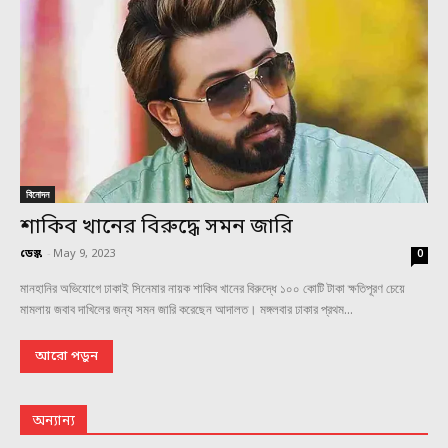
বিনোদন
শাকিব খানের বিরুদ্ধে সমন জারি
ডেস্ক
-
May 9, 2023
0
মানহানির অভিযোগে ঢাকাই সিনেমার নায়ক শাকিব খানের বিরুদ্ধে ১০০ কোটি টাকা ক্ষতিপূরণ চেয়ে
মামলায় জবাব দাখিলের জন্য সমন জারি করেছেন আদালত। মঙ্গলবার ঢাকার প্রথম...
আরো পড়ুন
অন্যান্য