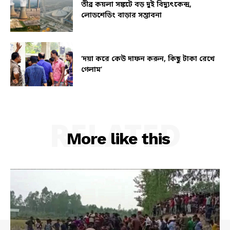
তীব্র কয়লা সঙ্কটে বড় দুই বিদ্যুৎকেন্দ্র,
লোডশেডিং বাড়ার সম্ভাবনা
‘দয়া করে কেউ দাফন করুন, কিছু টাকা রেখে
গেলাম’
RELATED
More like this