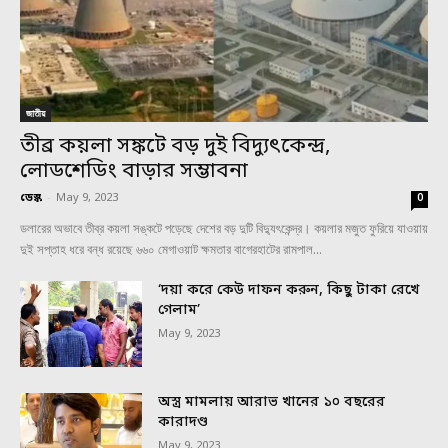
জাতীয়
তীব্র কয়লা সঙ্কটে বড় দুই বিদ্যুৎকেন্দ্র,
লোডশেডিং বাড়ার সম্ভাবনা
ডেস্ক
-
May 9, 2023
0
ডলারের অভাবে তীব্র কয়লা সঙ্কটে পড়েছে দেশের বড় দুটি বিদ্যুৎকেন্দ্র। কয়লার মজুত ফুরিয়ে যাওয়ায়
দুই সপ্তাহ ধরে বন্ধ রয়েছে ৬৬০ মেগাওয়াট ক্ষমতার বাগেরহাটের রামপাল...
‘দয়া করে কেউ দাফন করুন, কিছু টাকা রেখে
গেলাম’
May 9, 2023
অস্ত্র মামলায় আরাভ খানের ১০ বছরের
কারাদণ্ড
May 9, 2023