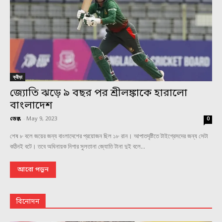
ক্রীড়া
জ্যোতি ঝড়ে ৯ বছর পর শ্রীলঙ্কাকে হারালো
বাংলাদেশ
ডেস্ক
-
May 9, 2023
0
শেষ ৮ বলে জয়ের জন্য বাংলাদেশের প্রয়োজন ছিল ১৮ রান। আপাতদৃষ্টিতে টাইগ্রেসদের জন্য সেটা
কঠিনই বটে। তবে অধিনায়ক নিগার সুলতানা জ্যোতি টানা দুই বলে...
আরো পড়ুন
বিনোদন