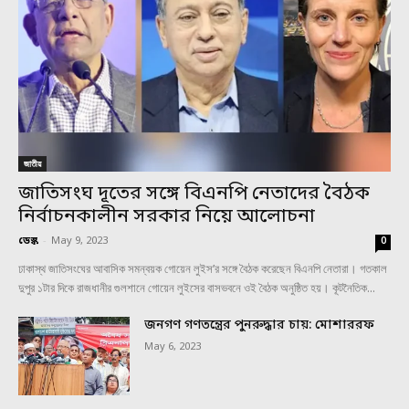
জাতীয়
জাতিসংঘ দূতের সঙ্গে বিএনপি নেতাদের বৈঠক
নির্বাচনকালীন সরকার নিয়ে আলোচনা
ডেস্ক
-
May 9, 2023
0
ঢাকাস্থ জাতিসংঘের আবাসিক সমন্বয়ক গোয়েন লুইস’র সঙ্গে বৈঠক করেছেন বিএনপি নেতারা। গতকাল
দুপুর ১টার দিকে রাজধানীর গুলশানে গোয়েন লুইসের বাসভবনে ওই বৈঠক অনুষ্ঠিত হয়। কূটনৈতিক...
জনগণ গণতন্ত্রের পুনরুদ্ধার চায়: মোশাররফ
May 6, 2023