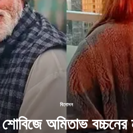
বিনোদন
 শোবিজে অমিতাভ বচ্চনের 