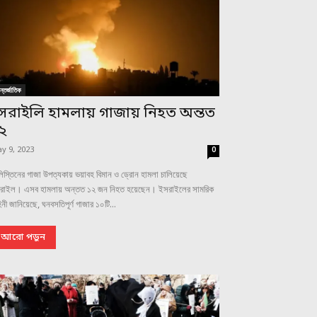
্তর্জাতিক
সরাইলি হামলায় গাজায় নিহত অন্তত
২
y 9, 2023
0
িস্তিনের গাজা উপত্যকায় ভয়াবহ বিমান ও ড্রোন হামলা চালিয়েছে
রাইল। এসব হামলায় অন্তত ১২ জন নিহত হয়েছেন। ইসরাইলের সামরিক
িনী জানিয়েছে, ঘনবসতিপূর্ণ গাজার ১০টি...
আরো পড়ুন