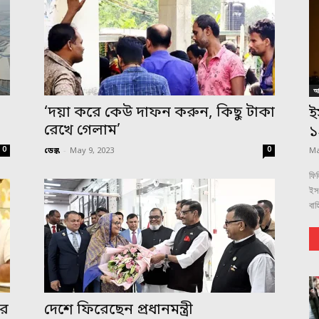
আন
,
‘দয়া করে কেউ দাফন করুন, কিছু টাকা
ই
রেখে গেলাম’
১
0
0
ডেস্ক
-
May 9, 2023
Ma
ফিল
ইস
বাহ
ের
দেশে ফিরেছেন প্রধানমন্ত্রী