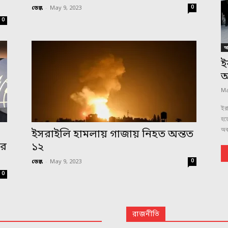
0
ডেস্ক
-
May 9, 2023
0
আন
ই
অ
Ma
ইরা
হয়ে
অবম
ইসরাইলি হামলায় গাজায় নিহত অন্তত
ার
১২
0
ডেস্ক
-
May 9, 2023
0
রাজনীতি