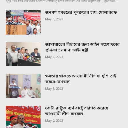
দুপুর ১টার দিকে রাজধানীর গুলশানে গোয়েন লুইসের বাসভবনে ওই বৈঠক অনুষ্ঠিত হয়। কূটনৈতিক...
জনগণ গণতন্ত্রের পুনরুদ্ধার চায়: মোশাররফ
May 6, 2023
জামায়াতের বিচারের জন্য আইন সংশোধনের
প্রক্রিয়া চলমান: আইনমন্ত্রী
May 6, 2023
ক্ষমতায় থাকতে আওয়ামী লীগ যা খুশি তাই
করছে: ফখরুল
May 5, 2023
গোটা রাষ্ট্রকে ব্যর্থ রাষ্ট্রে পরিণত করেছে
আওয়ামী লীগ: ফখরুল
May 2, 2023