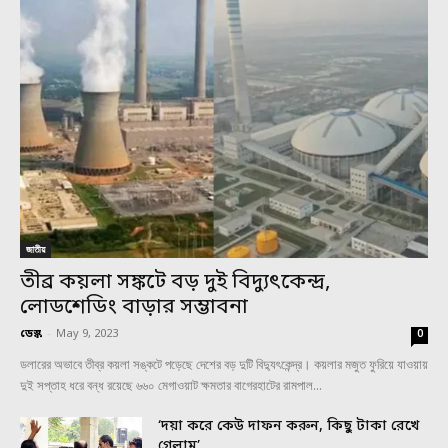
জাতীয়
তীব্র কয়লা সঙ্কটে বড় দুই বিদ্যুৎকেন্দ্র,
লোডশেডিং বাড়ার সম্ভাবনা
ডেস্ক
-
May 9, 2023
0
ডলারের অভাবে তীব্র কয়লা সঙ্কটে পড়েছে দেশের বড় দুটি বিদ্যুৎকেন্দ্র। কয়লার মজুত ফুরিয়ে যাওয়ায়
দুই সপ্তাহ ধরে বন্ধ রয়েছে ৬৬০ মেগাওয়াট ক্ষমতার বাগেরহাটের রামপাল...
‘দয়া করে কেউ দাফন করুন, কিছু টাকা রেখে
গেলাম’