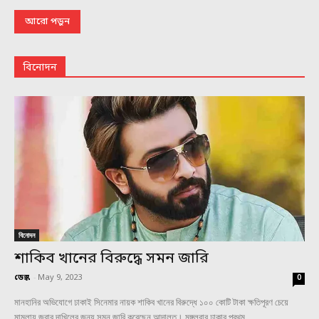
আরো পড়ুন
বিনোদন
বিনোদন
শাকিব খানের বিরুদ্ধে সমন জারি
ডেস্ক
-
May 9, 2023
0
মানহানির অভিযোগে ঢাকাই সিনেমার নায়ক শাকিব খানের বিরুদ্ধে ১০০ কোটি টাকা ক্ষতিপূরণ চেয়ে
মামলায় জবাব দাখিলের জন্য সমন জারি করেছেন আদালত। মঙ্গলবার ঢাকার প্রথম...