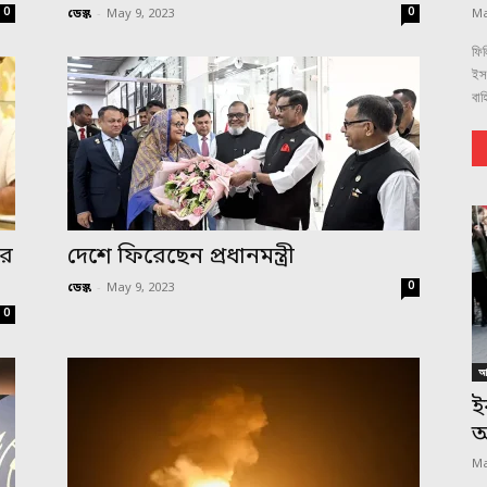
0
0
ডেস্ক
-
May 9, 2023
Ma
ফিল
ইস
বাহ
ের
দেশে ফিরেছেন প্রধানমন্ত্রী
0
ডেস্ক
-
May 9, 2023
0
আন
ই
অ
Ma