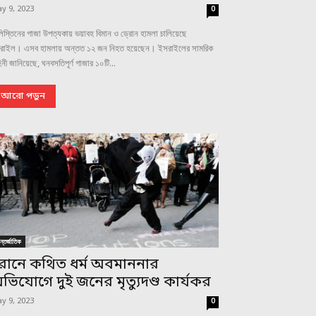
y 9, 2023
0
িস্তিনের গাজা উপত্যকায় ভয়াবহ বিমান ও ড্রোন হামলা চালিয়েছে
রাইল। এসব হামলায় অন্তত ১২ জন নিহত হয়েছেন। ইসরাইলের সামরিক
িনী জানিয়েছে, ঘনবসতিপূর্ণ গাজার ১০টি...
আরো পড়ুন
্তর্জাতিক
রানে কথিত ধর্ম অবমাননার
ভিযোগে দুই জনের মৃত্যুদণ্ড কার্যকর
y 9, 2023
0