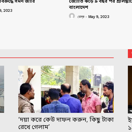
বিরুদ্ধে সমন জারি
জ্যোতি ঝড়ে ৯ বছর পর শ্রীলঙ্ক
বাংলাদেশ
9, 2023
ডেস্ক
-
May 9, 2023
আন
,
‘দয়া করে কেউ দাফন করুন, কিছু টাকা
ই
রেখে গেলাম’
১