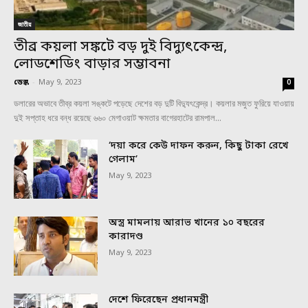
জাতীয়
তীব্র কয়লা সঙ্কটে বড় দুই বিদ্যুৎকেন্দ্র,
লোডশেডিং বাড়ার সম্ভাবনা
ডেস্ক
-
May 9, 2023
0
ডলারের অভাবে তীব্র কয়লা সঙ্কটে পড়েছে দেশের বড় দুটি বিদ্যুৎকেন্দ্র। কয়লার মজুত ফুরিয়ে যাওয়ায়
দুই সপ্তাহ ধরে বন্ধ রয়েছে ৬৬০ মেগাওয়াট ক্ষমতার বাগেরহাটের রামপাল...
‘দয়া করে কেউ দাফন করুন, কিছু টাকা রেখে
গেলাম’
May 9, 2023
অস্ত্র মামলায় আরাভ খানের ১০ বছরের
কারাদণ্ড
May 9, 2023
দেশে ফিরেছেন প্রধানমন্ত্রী