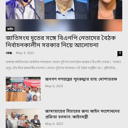
জাতীয়
জাতিসংঘ দূতের সঙ্গে বিএনপি নেতাদের বৈঠক
নির্বাচনকালীন সরকার নিয়ে আলোচনা
ডেস্ক
-
May 9, 2023
0
ঢাকাস্থ জাতিসংঘের আবাসিক সমন্বয়ক গোয়েন লুইস’র সঙ্গে বৈঠক করেছেন বিএনপি নেতারা। গতকাল
দুপুর ১টার দিকে রাজধানীর গুলশানে গোয়েন লুইসের বাসভবনে ওই বৈঠক অনুষ্ঠিত হয়। কূটনৈতিক...
জনগণ গণতন্ত্রের পুনরুদ্ধার চায়: মোশাররফ
May 6, 2023
জামায়াতের বিচারের জন্য আইন সংশোধনের
প্রক্রিয়া চলমান: আইনমন্ত্রী
May 6, 2023