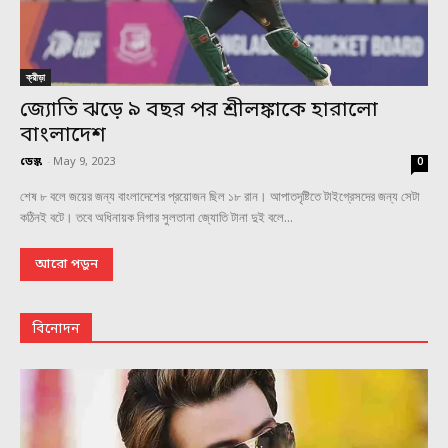
ক্রীড়া
জ্যোতি ঝড়ে ৯ বছর পর শ্রীলঙ্কাকে হারালো
বাংলাদেশ
ডেস্ক
-
May 9, 2023
0
শেষ ৮ বলে জয়ের জন্য বাংলাদেশের প্রয়োজন ছিল ১৮ রান। আপাতদৃষ্টিতে টাইগ্রেসদের জন্য সেটা
কঠিনই বটে। তবে অধিনায়ক নিগার সুলতানা জ্যোতি টানা দুই বলে...
আরো পড়ুন
বিনোদন