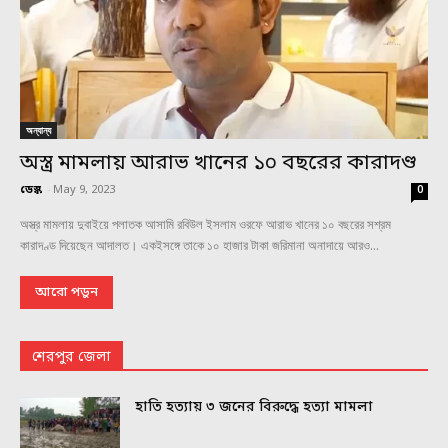
অন্যান্য
অস্ত্র মামলায় আরাভ খানের ১০ বছরের কারাদণ্ড
ডেস্ক
-
May 9, 2023
0
অস্ত্র মামলায় দুবাইয়ে পলাতক আসামি রবিউল ইসলাম ওরফে আরাভ খানের ১০ বছরের সশ্রম
কারাদণ্ড দিয়েছেন আদালত। একইসঙ্গে তাকে ১০ হাজার টাকা জরিমানা অনাদায়ে আরও...
আরো পড়ুন
শেরপুর জেলা
হাতি হত্যায় ৩ জনের বিরুদ্ধে হত্যা মামলা