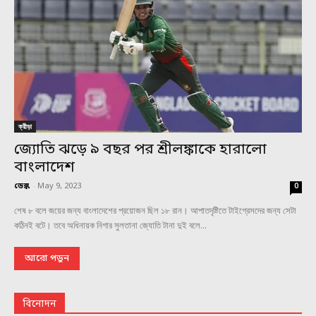
ক্রীড়া
জ্যোতি ঝড়ে ৯ বছর পর শ্রীলঙ্কাকে হারালো
বাংলাদেশ
ডেস্ক
-
May 9, 2023
0
শেষ ৮ বলে জয়ের জন্য বাংলাদেশের প্রয়োজন ছিল ১৮ রান। আপাতদৃষ্টিতে টাইগ্রেসদের জন্য সেটা
কঠিনই বটে। তবে অধিনায়ক নিগার সুলতানা জ্যোতি টানা দুই বলে...
আরো পড়ুন
বিনোদন