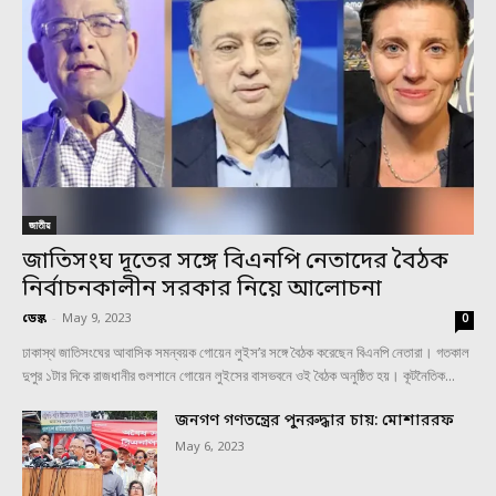
জাতীয়
জাতিসংঘ দূতের সঙ্গে বিএনপি নেতাদের বৈঠক
নির্বাচনকালীন সরকার নিয়ে আলোচনা
ডেস্ক
-
May 9, 2023
0
ঢাকাস্থ জাতিসংঘের আবাসিক সমন্বয়ক গোয়েন লুইস’র সঙ্গে বৈঠক করেছেন বিএনপি নেতারা। গতকাল
দুপুর ১টার দিকে রাজধানীর গুলশানে গোয়েন লুইসের বাসভবনে ওই বৈঠক অনুষ্ঠিত হয়। কূটনৈতিক...
জনগণ গণতন্ত্রের পুনরুদ্ধার চায়: মোশাররফ
May 6, 2023