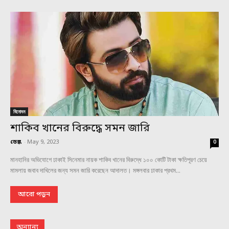
বিনোদন
শাকিব খানের বিরুদ্ধে সমন জারি
ডেস্ক
-
May 9, 2023
0
মানহানির অভিযোগে ঢাকাই সিনেমার নায়ক শাকিব খানের বিরুদ্ধে ১০০ কোটি টাকা ক্ষতিপূরণ চেয়ে
মামলায় জবাব দাখিলের জন্য সমন জারি করেছেন আদালত। মঙ্গলবার ঢাকার প্রথম...
আরো পড়ুন
অন্যান্য