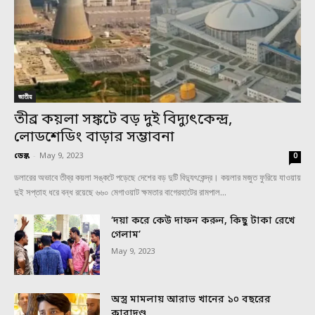
জাতীয়
তীব্র কয়লা সঙ্কটে বড় দুই বিদ্যুৎকেন্দ্র,
লোডশেডিং বাড়ার সম্ভাবনা
ডেস্ক
-
May 9, 2023
0
ডলারের অভাবে তীব্র কয়লা সঙ্কটে পড়েছে দেশের বড় দুটি বিদ্যুৎকেন্দ্র। কয়লার মজুত ফুরিয়ে যাওয়ায়
দুই সপ্তাহ ধরে বন্ধ রয়েছে ৬৬০ মেগাওয়াট ক্ষমতার বাগেরহাটের রামপাল...
‘দয়া করে কেউ দাফন করুন, কিছু টাকা রেখে
গেলাম’
May 9, 2023
অস্ত্র মামলায় আরাভ খানের ১০ বছরের
কারাদণ্ড