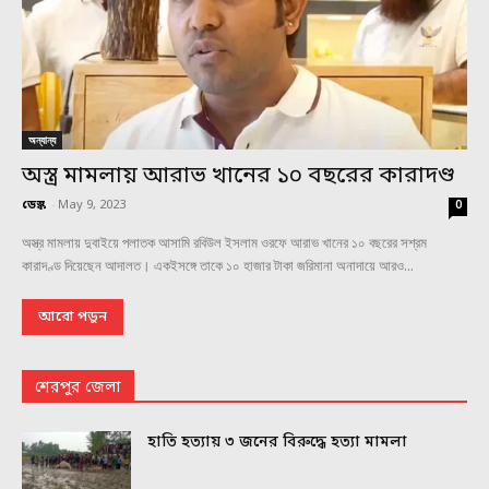
অন্যান্য
অস্ত্র মামলায় আরাভ খানের ১০ বছরের কারাদণ্ড
ডেস্ক
-
May 9, 2023
0
অস্ত্র মামলায় দুবাইয়ে পলাতক আসামি রবিউল ইসলাম ওরফে আরাভ খানের ১০ বছরের সশ্রম
কারাদণ্ড দিয়েছেন আদালত। একইসঙ্গে তাকে ১০ হাজার টাকা জরিমানা অনাদায়ে আরও...
আরো পড়ুন
শেরপুর জেলা
হাতি হত্যায় ৩ জনের বিরুদ্ধে হত্যা মামলা