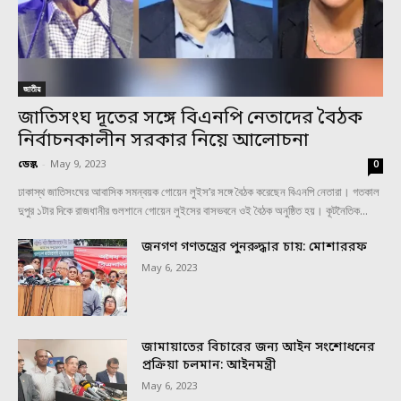
জাতীয়
জাতিসংঘ দূতের সঙ্গে বিএনপি নেতাদের বৈঠক
নির্বাচনকালীন সরকার নিয়ে আলোচনা
ডেস্ক
-
May 9, 2023
0
ঢাকাস্থ জাতিসংঘের আবাসিক সমন্বয়ক গোয়েন লুইস’র সঙ্গে বৈঠক করেছেন বিএনপি নেতারা। গতকাল
দুপুর ১টার দিকে রাজধানীর গুলশানে গোয়েন লুইসের বাসভবনে ওই বৈঠক অনুষ্ঠিত হয়। কূটনৈতিক...
জনগণ গণতন্ত্রের পুনরুদ্ধার চায়: মোশাররফ
May 6, 2023
জামায়াতের বিচারের জন্য আইন সংশোধনের
প্রক্রিয়া চলমান: আইনমন্ত্রী
May 6, 2023