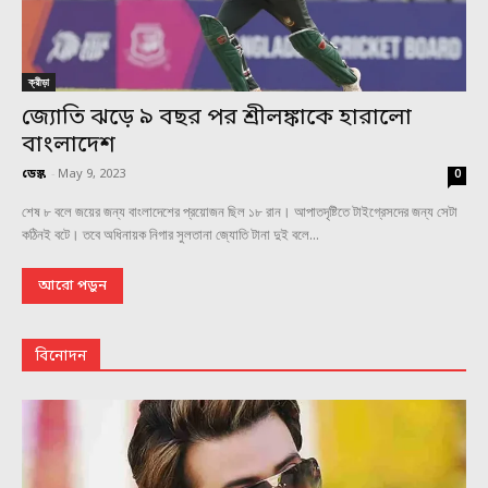
ক্রীড়া
জ্যোতি ঝড়ে ৯ বছর পর শ্রীলঙ্কাকে হারালো
বাংলাদেশ
ডেস্ক
-
May 9, 2023
0
শেষ ৮ বলে জয়ের জন্য বাংলাদেশের প্রয়োজন ছিল ১৮ রান। আপাতদৃষ্টিতে টাইগ্রেসদের জন্য সেটা
কঠিনই বটে। তবে অধিনায়ক নিগার সুলতানা জ্যোতি টানা দুই বলে...
আরো পড়ুন
বিনোদন