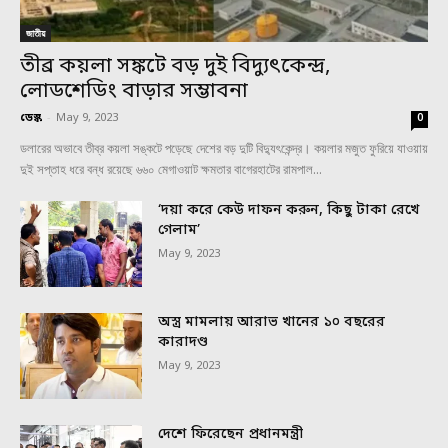
জাতীয়
তীব্র কয়লা সঙ্কটে বড় দুই বিদ্যুৎকেন্দ্র,
লোডশেডিং বাড়ার সম্ভাবনা
ডেস্ক
-
May 9, 2023
0
ডলারের অভাবে তীব্র কয়লা সঙ্কটে পড়েছে দেশের বড় দুটি বিদ্যুৎকেন্দ্র। কয়লার মজুত ফুরিয়ে যাওয়ায়
দুই সপ্তাহ ধরে বন্ধ রয়েছে ৬৬০ মেগাওয়াট ক্ষমতার বাগেরহাটের রামপাল...
‘দয়া করে কেউ দাফন করুন, কিছু টাকা রেখে
গেলাম’
May 9, 2023
অস্ত্র মামলায় আরাভ খানের ১০ বছরের
কারাদণ্ড
May 9, 2023
দেশে ফিরেছেন প্রধানমন্ত্রী