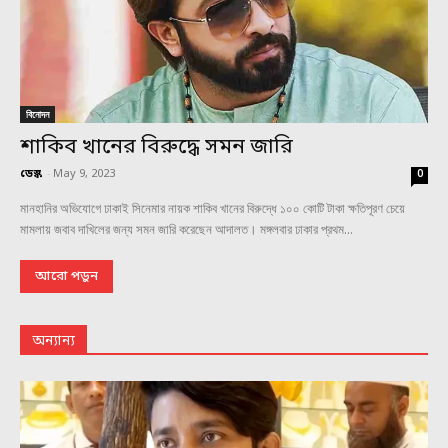
বিনোদন
শাকিব খানের বিরুদ্ধে সমন জারি
ডেস্ক
-
May 9, 2023
0
মানহানির অভিযোগে ঢাকাই সিনেমার নায়ক শাকিব খানের বিরুদ্ধে ১০০ কোটি টাকা ক্ষতিপূরণ চেয়ে
মামলায় জবাব দাখিলের জন্য সমন জারি করেছেন আদালত। মঙ্গলবার ঢাকার প্রথম...
আরো পড়ুন
অন্যান্য