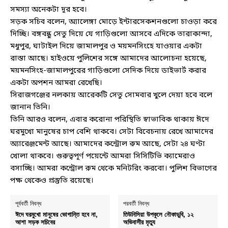
সমস্যা অনেকটা দূর হবে।
সড়ক সচিব বলেন, অ্যালেঙ্গা মোড়ে ইন্টারসেকশনগুলো চাওড়া করে
দিচ্ছি। বঙ্গবন্ধু সেতু দিয়ে যে গাড়িগুলো আসবে এদিকে তারাকান্দা,
মধুপুর, ঘাটাইল দিয়ে জামালপুর ও ময়মনসিংহে যাওয়ার একটা
রাস্তা আছে। হাইওয়ে পুলিশের সঙ্গে আমাদের আলোচনা হয়েছে,
ময়মনসিংহ-জামালপুরের গাড়িগুলো সেদিক দিয়ে ডাইভার্ট করার
একটা অপশন আমরা রেখেছি।
সিরাজগঞ্জের নলকায় আরেকটি সেতু সোমবার খুলে দেয়া হবে বলে
জানান তিনি।
তিনি আরও বলেন, এবার করোনা পরিস্থিতি স্বাভাবিক থাকায় ঈদে
ঘরমুখো মানুষের চাপ বেশি থাকবে। সেটা বিবেচনায় রেখে আমাদের
অ্যারেঞ্জমেন্ট আছে। আমাদের কন্ট্রোল রুম আছে, সেটা ২৪ ঘণ্টা
খোলা থাকবে। গুরুত্বপূর্ণ পয়েন্টে আমরা সিসিটিভি ক্যামেরাও
বসাচ্ছি। আমরা কন্ট্রোল রুম থেকে মনিটরিং করবো। পুলিশ বিভাগের
পক্ষ থেকেও প্রস্তুতি রয়েছে।
পূর্ববর্তী নিবন্ধ
পরবর্তী নিবন্ধ
ঈদে ঘরমুখো মানুষের ভোগান্তি হবে না,
তিউনিসিয়া উপকূলে নৌকাডুবি, ১২
আশা সড়ক সচিবের
অভিবাসীর মৃত্যু