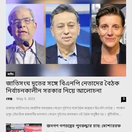
জাতীয়
জাতিসংঘ দূতের সঙ্গে বিএনপি নেতাদের বৈঠক
নির্বাচনকালীন সরকার নিয়ে আলোচনা
ডেস্ক
-
May 9, 2023
0
ঢাকাস্থ জাতিসংঘের আবাসিক সমন্বয়ক গোয়েন লুইস’র সঙ্গে বৈঠক করেছেন বিএনপি নেতারা। গতকাল
দুপুর ১টার দিকে রাজধানীর গুলশানে গোয়েন লুইসের বাসভবনে ওই বৈঠক অনুষ্ঠিত হয়। কূটনৈতিক...
জনগণ গণতন্ত্রের পুনরুদ্ধার চায়: মোশাররফ