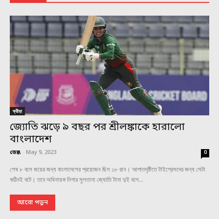
ক্রীড়া
জ্যোতি ঝড়ে ৯ বছর পর শ্রীলঙ্কাকে হারালো
বাংলাদেশ
ডেস্ক
-
May 9, 2023
0
শেষ ৮ বলে জয়ের জন্য বাংলাদেশের প্রয়োজন ছিল ১৮ রান। আপাতদৃষ্টিতে টাইগ্রেসদের জন্য সেটা
কঠিনই বটে। তবে অধিনায়ক নিগার সুলতানা জ্যোতি টানা দুই বলে...
আরো পড়ুন