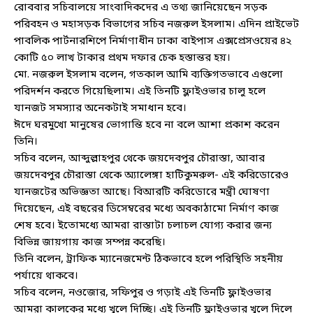
রোববার সচিবালয়ে সাংবাদিকদের এ তথ্য জানিয়েছেন সড়ক
পরিবহন ও মহাসড়ক বিভাগের সচিব নজরুল ইসলাম। এদিন প্রাইভেট
পাবলিক পার্টনারশিপে নির্মাণাধীন ঢাকা বাইপাস এক্সপ্রেসওয়ের ৪২
কোটি ৫০ লাখ টাকার প্রথম দফার চেক হস্তান্তর হয়।
মো. নজরুল ইসলাম বলেন, গতকাল আমি ব্যক্তিগতভাবে এগুলো
পরিদর্শন করতে গিয়েছিলাম। এই তিনটি ফ্লাইওভার চালু হলে
যানজট সমস্যার অনেকটাই সমাধান হবে।
ঈদে ঘরমুখো মানুষের ভোগান্তি হবে না বলে আশা প্রকাশ করেন
তিনি।
সচিব বলেন, আব্দুল্লাহপুর থেকে জয়দেবপুর চৌরাস্তা, আবার
জয়দেবপুর চৌরাস্তা থেকে অ্যালেঙ্গা হাটিকুমরুল- এই করিডোরেও
যানজটের অভিজ্ঞতা আছে। বিআরটি করিডোরে মন্ত্রী ঘোষণা
দিয়েছেন, এই বছরের ডিসেম্বরের মধ্যে অবকাঠামো নির্মাণ কাজ
শেষ হবে। ইতোমধ্যে আমরা রাস্তাটা চলাচল যোগ্য করার জন্য
বিভিন্ন জায়গায় কাজ সম্পন্ন করেছি।
তিনি বলেন, ট্রাফিক ম্যানেজমেন্ট ঠিকভাবে হলে পরিস্থিতি সহনীয়
পর্যায়ে থাকবে।
সচিব বলেন, নওজোর, সফিপুর ও গড়াই এই তিনটি ফ্লাইওভার
আমরা কালকের মধ্যে খুলে দিচ্ছি। এই তিনটি ফ্লাইওভার খুলে দিলে