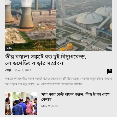
জাতীয়
তীব্র কয়লা সঙ্কটে বড় দুই বিদ্যুৎকেন্দ্র,
লোডশেডিং বাড়ার সম্ভাবনা
ডেস্ক
-
May 9, 2023
0
ডলারের অভাবে তীব্র কয়লা সঙ্কটে পড়েছে দেশের বড় দুটি বিদ্যুৎকেন্দ্র। কয়লার মজুত ফুরিয়ে যাওয়ায়
দুই সপ্তাহ ধরে বন্ধ রয়েছে ৬৬০ মেগাওয়াট ক্ষমতার বাগেরহাটের রামপাল...
‘দয়া করে কেউ দাফন করুন, কিছু টাকা রেখে
গেলাম’
May 9, 2023