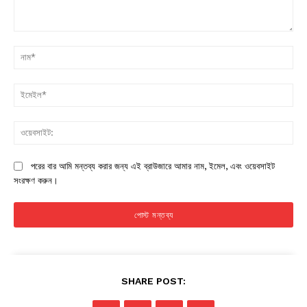
মন্তব্য:
না
ইম
ওয়
পরের বার আমি মন্তব্য করার জন্য এই ব্রাউজারে আমার নাম, ইমেল, এবং ওয়েবসাইট
সংরক্ষণ করুন।
SHARE POST: