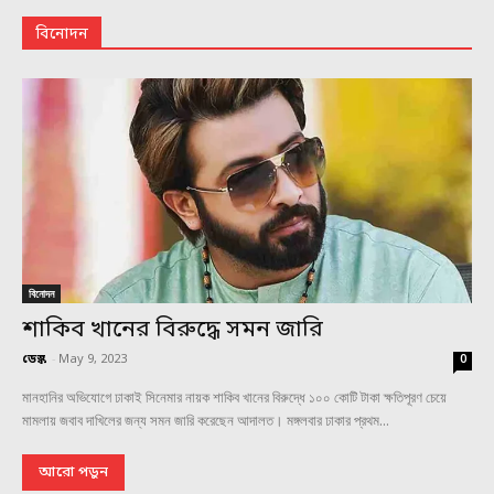
বিনোদন
বিনোদন
শাকিব খানের বিরুদ্ধে সমন জারি
ডেস্ক
-
May 9, 2023
0
মানহানির অভিযোগে ঢাকাই সিনেমার নায়ক শাকিব খানের বিরুদ্ধে ১০০ কোটি টাকা ক্ষতিপূরণ চেয়ে
মামলায় জবাব দাখিলের জন্য সমন জারি করেছেন আদালত। মঙ্গলবার ঢাকার প্রথম...
আরো পড়ুন