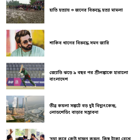
হাতি হত্যায় ৩ জনের বিরুদ্ধে হত্যা মামলা
শাকিব খানের বিরুদ্ধে সমন জারি
জ্যোতি ঝড়ে ৯ বছর পর শ্রীলঙ্কাকে হারালো
বাংলাদেশ
তীব্র কয়লা সঙ্কটে বড় দুই বিদ্যুৎকেন্দ্র,
লোডশেডিং বাড়ার সম্ভাবনা
‘দয়া করে কেউ দাফন করুন, কিছু টাকা রেখে