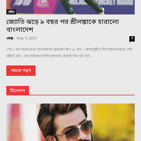
ক্রীড়া
জ্যোতি ঝড়ে ৯ বছর পর শ্রীলঙ্কাকে হারালো
বাংলাদেশ
ডেস্ক
-
May 9, 2023
0
শেষ ৮ বলে জয়ের জন্য বাংলাদেশের প্রয়োজন ছিল ১৮ রান। আপাতদৃষ্টিতে টাইগ্রেসদের জন্য সেটা
কঠিনই বটে। তবে অধিনায়ক নিগার সুলতানা জ্যোতি টানা দুই বলে...
আরো পড়ুন
বিনোদন