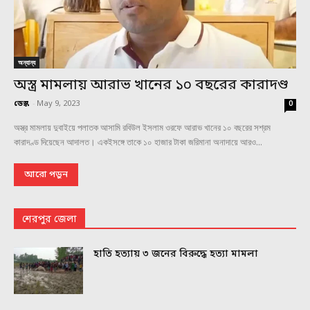
অন্যান্য
অস্ত্র মামলায় আরাভ খানের ১০ বছরের কারাদণ্ড
ডেস্ক
-
May 9, 2023
0
অস্ত্র মামলায় দুবাইয়ে পলাতক আসামি রবিউল ইসলাম ওরফে আরাভ খানের ১০ বছরের সশ্রম
কারাদণ্ড দিয়েছেন আদালত। একইসঙ্গে তাকে ১০ হাজার টাকা জরিমানা অনাদায়ে আরও...
আরো পড়ুন
শেরপুর জেলা
হাতি হত্যায় ৩ জনের বিরুদ্ধে হত্যা মামলা