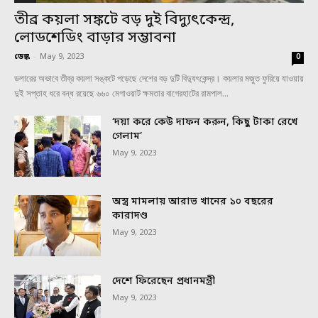
তীব্র কয়লা সঙ্কটে বড় দুই বিদ্যুৎকেন্দ্র,
লোডশেডিং বাড়ার সম্ভাবনা
ডেস্ক
-
May 9, 2023
0
ডলারের অভাবে তীব্র কয়লা সঙ্কটে পড়েছে দেশের বড় দুটি বিদ্যুৎকেন্দ্র। কয়লার মজুত ফুরিয়ে যাওয়ায়
দুই সপ্তাহ ধরে বন্ধ রয়েছে ৬৬০ মেগাওয়াট ক্ষমতার বাগেরহাটের রামপাল...
‘দয়া করে কেউ দাফন করুন, কিছু টাকা রেখে
গেলাম’
May 9, 2023
অস্ত্র মামলায় আরাভ খানের ১০ বছরের
কারাদণ্ড
May 9, 2023
দেশে ফিরেছেন প্রধানমন্ত্রী
May 9, 2023