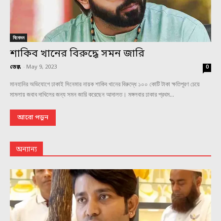
বিনোদন
শাকিব খানের বিরুদ্ধে সমন জারি
ডেস্ক
-
May 9, 2023
0
মানহানির অভিযোগে ঢাকাই সিনেমার নায়ক শাকিব খানের বিরুদ্ধে ১০০ কোটি টাকা ক্ষতিপূরণ চেয়ে
মামলায় জবাব দাখিলের জন্য সমন জারি করেছেন আদালত। মঙ্গলবার ঢাকার প্রথম...
আরো পড়ুন
অন্যান্য