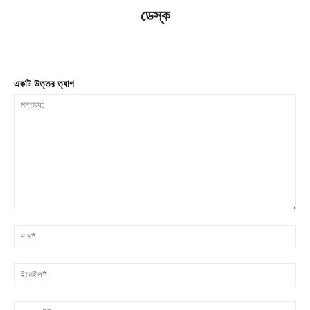
ডেস্ক
একটি উত্তর ত্যাগ
মন্তব্য:
না
ইম
ওয়