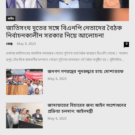
জাতীয়
জাতিসংঘ দূতের সঙ্গে বিএনপি নেতাদের বৈঠক
নির্বাচনকালীন সরকার নিয়ে আলোচনা
ডেস্ক
-
May 9, 2023
0
ঢাকাস্থ জাতিসংঘের আবাসিক সমন্বয়ক গোয়েন লুইস’র সঙ্গে বৈঠক করেছেন বিএনপি নেতারা। গতকাল
দুপুর ১টার দিকে রাজধানীর গুলশানে গোয়েন লুইসের বাসভবনে ওই বৈঠক অনুষ্ঠিত হয়। কূটনৈতিক...
জনগণ গণতন্ত্রের পুনরুদ্ধার চায়: মোশাররফ
May 6, 2023
জামায়াতের বিচারের জন্য আইন সংশোধনের
প্রক্রিয়া চলমান: আইনমন্ত্রী
May 6, 2023