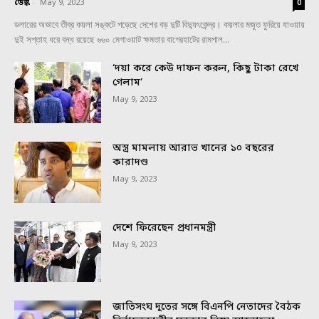
ডেস্ক
-
May 9, 2023
0
ডলারের অভাবে তীব্র কয়লা সঙ্কটে পড়েছে দেশের বড় দুটি বিদ্যুৎকেন্দ্র। কয়লার মজুত ফুরিয়ে যাওয়ায়
দুই সপ্তাহ ধরে বন্ধ রয়েছে ৬৬০ মেগাওয়াট ক্ষমতার বাগেরহাটের রামপাল...
‘দয়া করে কেউ দাফন করুন, কিছু টাকা রেখে
গেলাম’
May 9, 2023
অস্ত্র মামলায় আরাভ খানের ১০ বছরের
কারাদণ্ড
May 9, 2023
দেশে ফিরেছেন প্রধানমন্ত্রী
May 9, 2023
জাতিসংঘ দূতের সঙ্গে বিএনপি নেতাদের বৈঠক