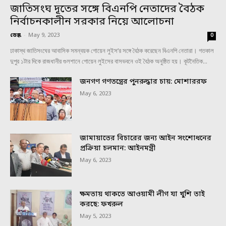
জাতিসংঘ দূতের সঙ্গে বিএনপি নেতাদের বৈঠক
নির্বাচনকালীন সরকার নিয়ে আলোচনা
ডেস্ক
-
May 9, 2023
0
ঢাকাস্থ জাতিসংঘের আবাসিক সমন্বয়ক গোয়েন লুইস’র সঙ্গে বৈঠক করেছেন বিএনপি নেতারা। গতকাল
দুপুর ১টার দিকে রাজধানীর গুলশানে গোয়েন লুইসের বাসভবনে ওই বৈঠক অনুষ্ঠিত হয়। কূটনৈতিক...
জনগণ গণতন্ত্রের পুনরুদ্ধার চায়: মোশাররফ
May 6, 2023
জামায়াতের বিচারের জন্য আইন সংশোধনের
প্রক্রিয়া চলমান: আইনমন্ত্রী
May 6, 2023
ক্ষমতায় থাকতে আওয়ামী লীগ যা খুশি তাই
করছে: ফখরুল
May 5, 2023