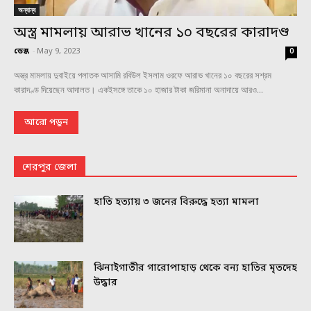
অন্যান্য
অস্ত্র মামলায় আরাভ খানের ১০ বছরের কারাদণ্ড
ডেস্ক
-
May 9, 2023
0
অস্ত্র মামলায় দুবাইয়ে পলাতক আসামি রবিউল ইসলাম ওরফে আরাভ খানের ১০ বছরের সশ্রম
কারাদণ্ড দিয়েছেন আদালত। একইসঙ্গে তাকে ১০ হাজার টাকা জরিমানা অনাদায়ে আরও...
আরো পড়ুন
শেরপুর জেলা
হাতি হত্যায় ৩ জনের বিরুদ্ধে হত্যা মামলা
ঝিনাইগাতীর গারোপাহাড় থেকে বন্য হাতির মৃতদেহ
উদ্ধার