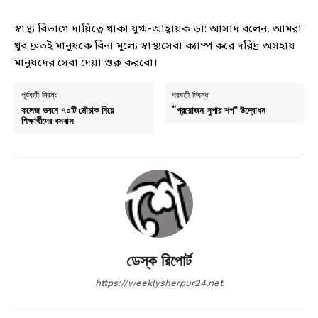
স্বাস্থ্য বিভাগে দায়িত্বে থাকা যুগ্ম-আহ্বায়ক ডা: আসাদ বলেন, আমরা
খুব দ্রুতই মানুষকে বিনা মূল্যে স্বাস্থ্যসেবা ক্যাম্প করে দরিদ্র অসহায়
মানুষদের সেবা দেয়া শুরু করবো।
পূর্ববর্তী নিবন্ধ
পরবর্তী নিবন্ধ
কলেজ ভবনে ৭০টি মৌচাক নিয়ে
“প্রয়োজন সুপার শপ” উদ্বোধন
শিক্ষার্থীদের বসবাস
ডেস্ক রিপোর্ট
https://weeklysherpur24.net