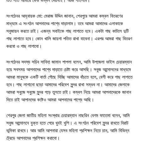
এত শীত আমারে কেউ কম্বল দেয়নাই। আজ পাইলাম।
সংগঠেনর আহ্বায়ক মো: মেরাজ উদ্দিন জানান, শেরপুরে আমরা কম্বল বিতরণের
মাধ্যমে এ সংগঠন আপনাদের পাশ্বে দাড়ালাম। তবে আমরা আমাদের এলাকাকে
সবুজায়ন করতে চাই। এজন্য সবাইকে গাছ লাগাতে হবে। একটা গাছ কাটলে দুটি
গাছ লাগাতে হবে। কোন খালি জায়গা পতিত রাখা যাবেনা। এরপর আমরা গাছ বিতরণ
করবো ও গাছ লাগাবো।
সংগঠেনর সদস্য সচিব সাবিহা জামান শাপলা বলেন, আমি উপজেলা ভাইস চেয়ারম্যান
হয়ে সবসময় আপনাদের পাশ্বে দাড়াতে চেষ্টা করে আসছি। সবুজ আন্দোলনের মাধ্যমে
আমরা মানুষকে একটি বার্তা পৌছে দিচ্ছি আমাদের বাঁচতে হলে, বেশী করে গাছ লাগাতে
হবে। গাছ লাগানো ছাড়া আমাদের পরিবেশ সুন্দর রাখা সম্ভব না। আমাদের জেলাকে
আমরা সবুজে সবুজে সুন্দর গড়ে তুলতে চাই। কম্বল নিয়ে আমরা আপনাদেরকে জানান
দিতে চাই আপানদের কষ্টেও আমরা আপনাদের পাশ্বে আছি।
শেরপুর জেলা জাতীয় মহিলা সংস্থার চেয়ারম্যান নাছরিন বেগম ফাতেমা বলেন, আমি
সবুজ আন্দোলনে যুক্ত হতে পেরে খুবই খুশি। এ সংগঠন পরিবেশ সুন্দর রাখতে বিরাট
ভূমিকা রাখবে। আর আমি আপনারা যেসব মহিলা প্রশিক্ষন নিতে চান, আমি বিভিন্ন
ট্রেডে আপনাদের প্রশিক্ষন করাবো।