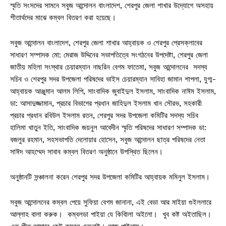
স্মৃতি সংসদের সামনে সবুজ আন্দোলন বাংলাদেশ, শেরপুর জেলা শাখার উদ্যোগে অসহায়
শীতার্থদের মাঝে কম্বল বিতরণ করা হয়েছে।
সবুজ আন্দোলন বাংলাদেশ, শেরপুর জেলা শাখার আহ্বায়ক ও শেরপুর প্রেসক্লাবের
সাধারণ সম্পাদক মো: মেরাজ উদ্দিনের সভাপতিত্বে সংগঠনের উপদেষ্টা, শেরপুর জেলা
জাতীয় মহিলা সংস্থার চেয়ারম্যান নাছরিন বেগম ফাতেমা, সবুজ আন্দোলনের সদস্য
সচিব ও শেরপুর সদর উপজেলা পরিষদের ভাইস চেয়ারম্যান সাবিহা জামান শাপলা, যুগ্ম-
আহ্বায়ক আঞ্জুমান আলম লিপি, সাংবাদিক জুবাইদুল ইসলাম, সাংবাদিক নাঈম ইসলাম,
ডা: আসাদুজ্জামান, প্রচার বিভাগের প্রধান জাহিদুল ইসলাম খান সৌরভ, সহকারী
প্রচার প্রধান রবিউল ইসলাম রতন, শেরপুর সদর উপজেলা কমিটির সদস্য সচিব
হালিমা খাতুন ইতি, সাংবাদিক জয়নুল আবেদীন স্মৃতি পরিষদের সাধারণ সম্পাদক ডা:
বজলুর রহমান, সহসভাপতি দেলোয়ার হোসেন, সবুজ আন্দোলন ছাত্র পরিষদের নেতা
সাঈদ আহম্মেদ সাবাব কম্বল বিতরণ অনুষ্ঠানে উপস্থিত ছিলেন।
অনুষ্ঠানটি সন্ঞ্চালনা করেন শেরপুর সদর উপজেলা কমিটির আহ্বায়ক মমিনুল ইসলাম।
সবুজ আন্দোলনের কম্বল পেয়ে সুফিয়া বেগম জানানা, এই বেডা আর মাইয়া গুইললারে
আল্লাহ বালা করুক। কম্বলডা পাইয়া যে কিবিালা অইলো। খুব কষ্ট অইতাছিল।