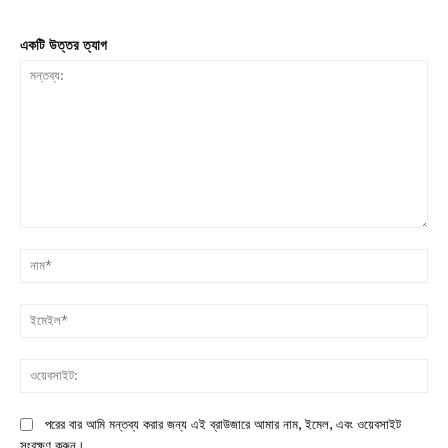
একটি উত্তর ত্যাগ
মন্তব্য:
না
ইম
ওয়
পরের বার আমি মন্তব্য করার জন্য এই ব্রাউজারে আমার নাম, ইমেল, এবং ওয়েবসাইট
সংরক্ষণ করুন।