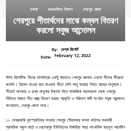
নকলা
ময়মনসিংহ বিভাগ
শেরপুর জেলা
শেরপুরে শীতার্থদের মাঝে কম্বল বিতরণ
করলো সবুজ আন্দোলন
By:
ডেস্ক রিপোর্ট
February 12, 2022
Date:
স্টাফ রিপোর্টার: দিনের তাপমাত্রা একটু বাড়লেও শেরপুর জেলায় এখনো শীতের তীব্রতা
কমেনি। হিমেল হাওয়া বয়ে যাওয়ায় শীতে বেশি কাবু করেছে নিম্ন আয়ের মানুষকে।
শীতার্ত অসহায় ও দুস্থ মানুষের উষ্ণতা দিতে সামাজিক দায়বদ্ধতা থেকে শেরপুর
বিভিন্ন স্থানে শীত বস্ত্র বিতরণ করছে প্রকৃতি ও পরিবেশ বাদী সংগঠন সবুজ আন্দোলন
বাংলাদেশ, শেরপুর জেলা শাখা।
১০ ফেব্রুয়ারি বৃহস্প্রতিবার সন্ধায় শেরপুর পৌরসভার কসবা কাঠগড় সরকারী
প্রাথমিক স্কুল মাঠে ও চরশেরপুর ইউনিয়নের টাঙ্গারিয়া পাড়া সাংবাদিক জয়নুল আবেদীন