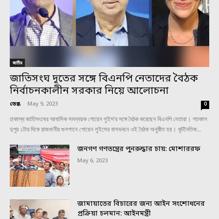
জাতীয়
জাতিসংঘ দূতের সঙ্গে বিএনপি নেতাদের বৈঠক
নির্বাচনকালীন সরকার নিয়ে আলোচনা
ডেস্ক
-
May 9, 2023
0
ঢাকাস্থ জাতিসংঘের আবাসিক সমন্বয়ক গোয়েন লুইস’র সঙ্গে বৈঠক করেছেন বিএনপি নেতারা। গতকাল
দুপুর ১টার দিকে রাজধানীর গুলশানে গোয়েন লুইসের বাসভবনে ওই বৈঠক অনুষ্ঠিত হয়। কূটনৈতিক...
জনগণ গণতন্ত্রের পুনরুদ্ধার চায়: মোশাররফ
May 6, 2023
জামায়াতের বিচারের জন্য আইন সংশোধনের
প্রক্রিয়া চলমান: আইনমন্ত্রী