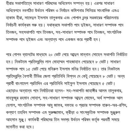
হীরার সভাপতিত্বে সাধারণ পরিষদের অধিবেশন সম্পন্ন হয়। এরপর সাধারণ
অধিবেশনে নবগঠিত উর্ধতন পরিষদ ও নির্বাচন কমিশনার সিনিয়র সাংবাদিক এমএ
হাকাম হীরা, সামেদুল ইসলাম তালুকদার এবং গোপাল চন্দ্র সরকারের পরিচালনায়
নির্বাচনী কার্যক্রম শুরু হয়। যথাক্রমে সভাপতি পদে দুইজন, সাধারণ সম্পাদক পদে
তিনজন, সহসভাপতি পদে তিনজন, সহ-সাধারণ সম্পাদক পদে তিনজন, সাংগঠনিক
সম্পাদক পদে দুইজন এবং অন্যান্য পদে একজন করে প্রার্থী হন।
পরে গোপন ব্যালটের মাধ্যমে ২০ ভোট পেয়ে আব্দুল মান্নান সোহেল সভাপতি নির্বাচিত
হন। নিকটতম প্রতিদ্বন্দ্বি লাল মোহাম্মদ শাহজাহান পেয়েছেন ৮ ভোট। সাধারণ
সম্পাদক পদে ১৫ ভোট পেয়ে মনিরুল ইসলাম মনির নির্বাচিত হন। তার নিকটতম
প্রতিদ্বন্দ্বি বৈশাখী টিভির জেলা প্রতিনিধি বিপ্লব দে কেটু পেয়েছেন ৮ ভোট। অন্য
প্রার্থী বাংলাদেশ প্রতিদিন এর প্রতিনিধি সাইফুল ইসলাম পেয়েছেন ৫ ভোট।
এছাড়াও অন্যান্য পদে নির্বাচিতরা হলেন- সহ-সভাপতি জাহাঙ্গীর আলম তালুকদার,
মাহফুজুর রহমান সোহাগ, সহ-সাধারণ সম্পাদক আব্দুল মোমেন, অর্থ সম্পাদক আল
হেলাল, সাংগঠনিক সম্পাদক আবু জাফর, দফতর ও প্রচার সম্পাদক হারুন-অর-রশিদ,
কল্যাণ তহবিল সম্পাদক এম সুরুজ্জামান, ক্রীড়া ও সাংস্কৃতিক সম্পাদক মুঞ্জুরুল
আহসান মুঞ্জু। কার্যকরী পরিষদের তিন সদস্য উর্ধতন পরিষদ কর্তৃক পরবর্তী সময়ে
মনোনীত করা হবে।