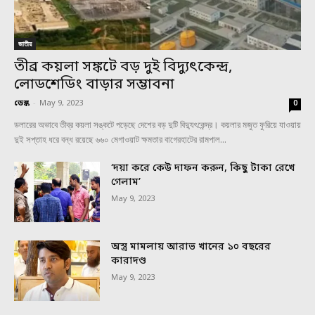
জাতীয়
তীব্র কয়লা সঙ্কটে বড় দুই বিদ্যুৎকেন্দ্র,
লোডশেডিং বাড়ার সম্ভাবনা
ডেস্ক
-
May 9, 2023
0
ডলারের অভাবে তীব্র কয়লা সঙ্কটে পড়েছে দেশের বড় দুটি বিদ্যুৎকেন্দ্র। কয়লার মজুত ফুরিয়ে যাওয়ায়
দুই সপ্তাহ ধরে বন্ধ রয়েছে ৬৬০ মেগাওয়াট ক্ষমতার বাগেরহাটের রামপাল...
‘দয়া করে কেউ দাফন করুন, কিছু টাকা রেখে
গেলাম’
May 9, 2023
অস্ত্র মামলায় আরাভ খানের ১০ বছরের
কারাদণ্ড
May 9, 2023