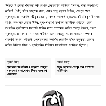
নির্বাচনে উপজেলা পরিষদের ভারপ্রাপ্ত চেয়ারম্যান আমিনুল ইসলাম, থানা ভারপ্রাপ্ত
কর্মকর্তা (ওসি) বছির আহমেদ বাদল, মেয়র আবুৃ বক্কর সিদ্দিক, শেরপুর জেলা
প্রেসক্লাবের সভাপতি শরিফুর রহমান, সাবেক সভাপতি এ্যাডভোকেট রফিকুল ইসলাম
আধার, সম্পাদক মেরাজ উদ্দিন, যুগ্ম-সাধারণ সম্পাদক মহিউদ্দিন সোহেল, জেলা
সাংবাদিক ইউনিয়নের সভাপতি মানিক দত্ত, সম্পাদক আদিল মাহমুদ উজ্জল, নকলা
প্রেসক্লাবের সাধারণ সম্পাদক শফিউল আলম লাভলু, সাবেক সাধারণ সম্পাদক
শাহজাদা স্বপন, শ্রীবরদী প্রেসক্লাবের সভাপতি রেজাউল করিম বকুলসহ জেলায়
কর্মরত বিভিন্ন প্রিন্ট ও ইলেক্ট্রনিক মিডিয়ার সাংবাদিকরা উপস্থিত ছিলেন।
পূর্ববর্তী নিবন্ধ
পরবর্তী নিবন্ধ
শ্যামলবাংলা২৪ডটকম’র উদ্যোগে শেরপুরে
সবুজ আন্দোলন শেরপুর সদর উপজেলার
বসন্তবরণ ও ভালোবাসা দিবসে আলোচনা-
কমিটি গঠন
কেক কাটা