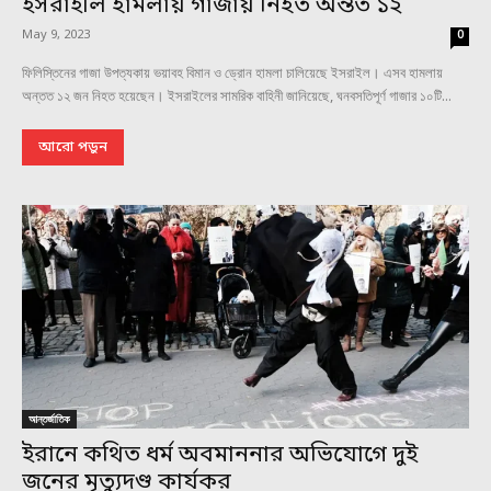
ইসরাইলি হামলায় গাজায় নিহত অন্তত ১২
May 9, 2023
0
ফিলিস্তিনের গাজা উপত্যকায় ভয়াবহ বিমান ও ড্রোন হামলা চালিয়েছে ইসরাইল। এসব হামলায়
অন্তত ১২ জন নিহত হয়েছেন। ইসরাইলের সামরিক বাহিনী জানিয়েছে, ঘনবসতিপূর্ণ গাজার ১০টি...
আরো পড়ুন
আন্তর্জাতিক
ইরানে কথিত ধর্ম অবমাননার অভিযোগে দুই
জনের মৃত্যুদণ্ড কার্যকর