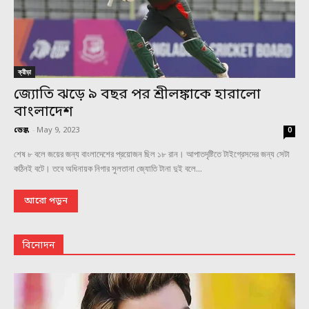
ক্রীড়া
জ্যোতি ঝড়ে ৯ বছর পর শ্রীলঙ্কাকে হারালো
বাংলাদেশ
ডেস্ক
-
May 9, 2023
0
শেষ ৮ বলে জয়ের জন্য বাংলাদেশের প্রয়োজন ছিল ১৮ রান। আপাতদৃষ্টিতে টাইগ্রেসদের জন্য সেটা
কঠিনই বটে। তবে অধিনায়ক নিগার সুলতানা জ্যোতি টানা দুই বলে...
আরো পড়ুন
বিনোদন