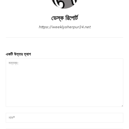
ডেস্ক রিপোর্ট
https://weeklysherpur24.net
একটি উত্তর ত্যাগ
মন্তব্য:
না