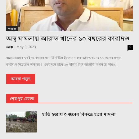
অন্যান্য
অস্ত্র মামলায় আরাভ খানের ১০ বছরের কারাদণ্ড
ডেস্ক
-
May 9, 2023
0
অস্ত্র মামলায় দুবাইয়ে পলাতক আসামি রবিউল ইসলাম ওরফে আরাভ খানের ১০ বছরের সশ্রম
কারাদণ্ড দিয়েছেন আদালত। একইসঙ্গে তাকে ১০ হাজার টাকা জরিমানা অনাদায়ে আরও...
আরো পড়ুন
শেরপুর জেলা
হাতি হত্যায় ৩ জনের বিরুদ্ধে হত্যা মামলা