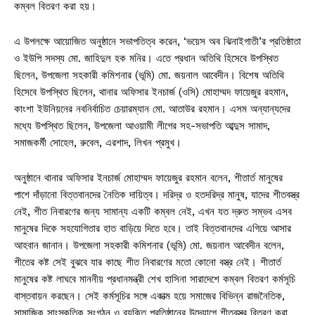
কম্বল বিতরণ করা হয়।
এ উপলক্ষে আয়োজিত অনুষ্ঠানে সভাপতিত্ব করেন, ‘ভয়েস অব ঝিনাইগাতী’র প্রতিষ্ঠাতা
ও ইউপি সদস্য মো. জাহিদুল হক মনির। এতে প্রধান অতিথি হিসেবে উপস্থিত
ছিলেন, উপজেলা সহকারী কমিশনার (ভূমি) মো. জয়নাল আবেদীন। বিশেষ অতিথি
হিসেবে উপস্থিত ছিলেন, থানার অফিসার ইনচার্জ (ওসি) মোহাম্মদ ফায়েজুর রহমান,
কাংশা ইউনিয়নের নবনির্বাচিত চেয়ারম্যান মো. আতাউর রহমান। এসম অন্যান্যদের
মধ্যে উপস্থিত ছিলেন, উপজেলা আওয়ামী লীগের সহ-সভাপতি আব্দুস সামাদ,
সমাজকর্মী সোহেল, রুবেল, এরশাদ, লিখন প্রমুখ।
অনুষ্ঠানে থানার অফিসার ইনচার্জ মোহাম্মদ ফায়েজুর রহমান বলেন, শীতার্ত মানুষের
পাশে দাঁড়ানো বিত্তবানদের নৈতিক দায়িত্ব। দরিদ্র ও হতদরিদ্র মানুষ, যাদের শীতবস্ত্র
নেই, শীত নিবারণের জন্য সামান্য একটি কম্বল নেই, এখন যত দ্রুত সম্ভব এসব
মানুষের দিকে সহযোগিতার হাত বাড়িয়ে দিতে হবে। তাই বিত্তবানদের এগিয়ে আসার
আহবান জানান। উপজেলা সহকারী কমিশনার (ভূমি) মো. জয়নাল আবেদীন বলেন,
শীতের কষ্ট সেই বুঝবে যার কাছে শীত নিবারণের মতো কোনো বস্ত্র নেই। শীতার্ত
মানুষের কষ্ট লাঘবে মাননীয় প্রধানমন্ত্রী শেখ হাসিনা সারাদেশে কম্বল বিতরণ কর্মসূচি
বাস্তবায়ন করছেন। সেই কর্মসূচির সঙ্গে একাত্ম হয়ে সমাজের বিভিন্ন রাজনৈতিক,
সামাজিক সাংস্কৃতিক সংগঠন ও ব্যক্তি প্রতিষ্ঠানের উদ্যোগে শীতবস্ত্র বিতরণ করা