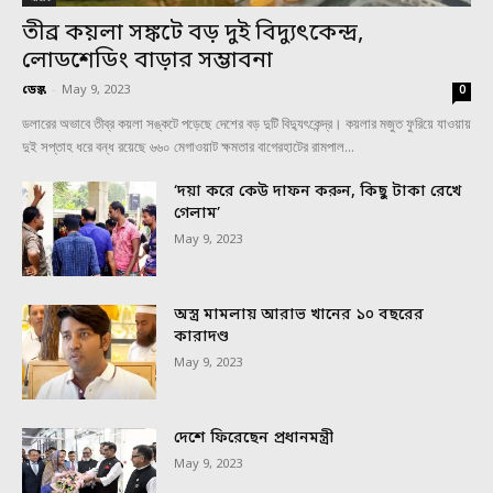
তীব্র কয়লা সঙ্কটে বড় দুই বিদ্যুৎকেন্দ্র,
লোডশেডিং বাড়ার সম্ভাবনা
ডেস্ক
-
May 9, 2023
0
ডলারের অভাবে তীব্র কয়লা সঙ্কটে পড়েছে দেশের বড় দুটি বিদ্যুৎকেন্দ্র। কয়লার মজুত ফুরিয়ে যাওয়ায়
দুই সপ্তাহ ধরে বন্ধ রয়েছে ৬৬০ মেগাওয়াট ক্ষমতার বাগেরহাটের রামপাল...
‘দয়া করে কেউ দাফন করুন, কিছু টাকা রেখে
গেলাম’
May 9, 2023
অস্ত্র মামলায় আরাভ খানের ১০ বছরের
কারাদণ্ড
May 9, 2023
দেশে ফিরেছেন প্রধানমন্ত্রী
May 9, 2023