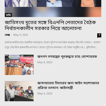
জাতীয়
জাতিসংঘ দূতের সঙ্গে বিএনপি নেতাদের বৈঠক
নির্বাচনকালীন সরকার নিয়ে আলোচনা
ডেস্ক
-
May 9, 2023
0
ঢাকাস্থ জাতিসংঘের আবাসিক সমন্বয়ক গোয়েন লুইস’র সঙ্গে বৈঠক করেছেন বিএনপি নেতারা। গতকাল
দুপুর ১টার দিকে রাজধানীর গুলশানে গোয়েন লুইসের বাসভবনে ওই বৈঠক অনুষ্ঠিত হয়। কূটনৈতিক...
জনগণ গণতন্ত্রের পুনরুদ্ধার চায়: মোশাররফ
May 6, 2023
জামায়াতের বিচারের জন্য আইন সংশোধনের
প্রক্রিয়া চলমান: আইনমন্ত্রী
May 6, 2023