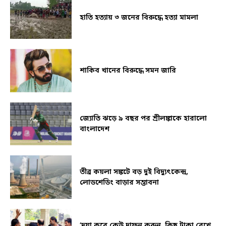
হাতি হত্যায় ৩ জনের বিরুদ্ধে হত্যা মামলা
শাকিব খানের বিরুদ্ধে সমন জারি
জ্যোতি ঝড়ে ৯ বছর পর শ্রীলঙ্কাকে হারালো
বাংলাদেশ
তীব্র কয়লা সঙ্কটে বড় দুই বিদ্যুৎকেন্দ্র,
লোডশেডিং বাড়ার সম্ভাবনা
‘দয়া করে কেউ দাফন করুন, কিছু টাকা রেখে