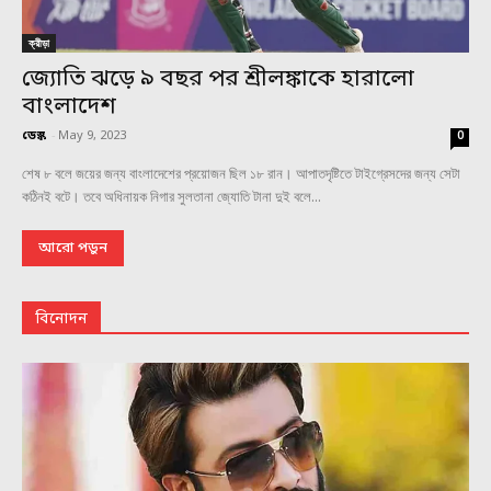
ক্রীড়া
জ্যোতি ঝড়ে ৯ বছর পর শ্রীলঙ্কাকে হারালো
বাংলাদেশ
ডেস্ক
-
May 9, 2023
0
শেষ ৮ বলে জয়ের জন্য বাংলাদেশের প্রয়োজন ছিল ১৮ রান। আপাতদৃষ্টিতে টাইগ্রেসদের জন্য সেটা
কঠিনই বটে। তবে অধিনায়ক নিগার সুলতানা জ্যোতি টানা দুই বলে...
আরো পড়ুন
বিনোদন