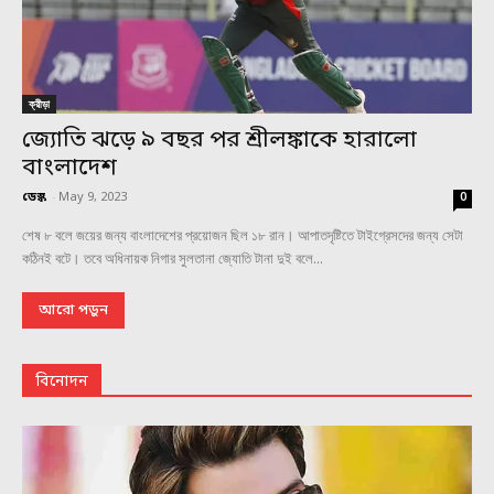
ক্রীড়া
জ্যোতি ঝড়ে ৯ বছর পর শ্রীলঙ্কাকে হারালো
বাংলাদেশ
ডেস্ক
-
May 9, 2023
0
শেষ ৮ বলে জয়ের জন্য বাংলাদেশের প্রয়োজন ছিল ১৮ রান। আপাতদৃষ্টিতে টাইগ্রেসদের জন্য সেটা
কঠিনই বটে। তবে অধিনায়ক নিগার সুলতানা জ্যোতি টানা দুই বলে...
আরো পড়ুন
বিনোদন