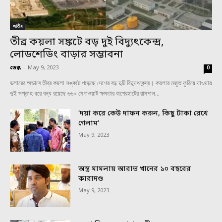
জাতীয়
তীব্র কয়লা সঙ্কটে বড় দুই বিদ্যুৎকেন্দ্র,
লোডশেডিং বাড়ার সম্ভাবনা
ডেস্ক
-
May 9, 2023
0
ডলারের অভাবে তীব্র কয়লা সঙ্কটে পড়েছে দেশের বড় দুটি বিদ্যুৎকেন্দ্র। কয়লার মজুত ফুরিয়ে যাওয়ায়
দুই সপ্তাহ ধরে বন্ধ রয়েছে ৬৬০ মেগাওয়াট ক্ষমতার বাগেরহাটের রামপাল...
‘দয়া করে কেউ দাফন করুন, কিছু টাকা রেখে
গেলাম’
May 9, 2023
অস্ত্র মামলায় আরাভ খানের ১০ বছরের
কারাদণ্ড
May 9, 2023