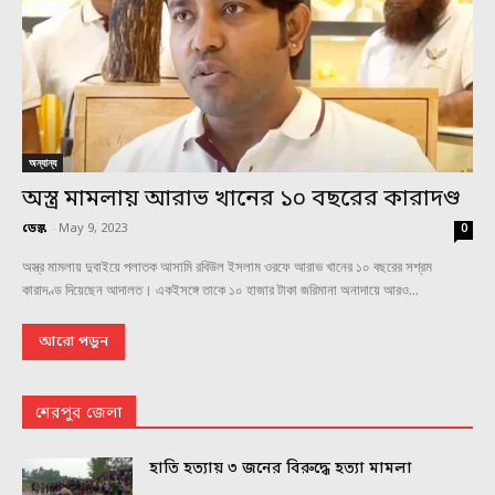
অন্যান্য
অস্ত্র মামলায় আরাভ খানের ১০ বছরের কারাদণ্ড
ডেস্ক
-
May 9, 2023
0
অস্ত্র মামলায় দুবাইয়ে পলাতক আসামি রবিউল ইসলাম ওরফে আরাভ খানের ১০ বছরের সশ্রম
কারাদণ্ড দিয়েছেন আদালত। একইসঙ্গে তাকে ১০ হাজার টাকা জরিমানা অনাদায়ে আরও...
আরো পড়ুন
শেরপুর জেলা
হাতি হত্যায় ৩ জনের বিরুদ্ধে হত্যা মামলা