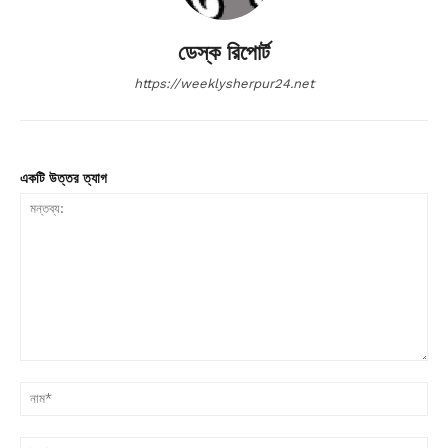
ডেস্ক রিপোর্ট
https://weeklysherpur24.net
একটি উত্তর ত্যাগ
মন্তব্য:
না
ইম