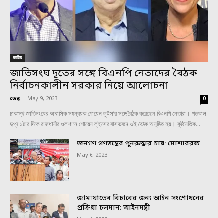
জাতীয়
জাতিসংঘ দূতের সঙ্গে বিএনপি নেতাদের বৈঠক
নির্বাচনকালীন সরকার নিয়ে আলোচনা
ডেস্ক
-
May 9, 2023
0
ঢাকাস্থ জাতিসংঘের আবাসিক সমন্বয়ক গোয়েন লুইস’র সঙ্গে বৈঠক করেছেন বিএনপি নেতারা। গতকাল
দুপুর ১টার দিকে রাজধানীর গুলশানে গোয়েন লুইসের বাসভবনে ওই বৈঠক অনুষ্ঠিত হয়। কূটনৈতিক...
জনগণ গণতন্ত্রের পুনরুদ্ধার চায়: মোশাররফ
May 6, 2023
জামায়াতের বিচারের জন্য আইন সংশোধনের
প্রক্রিয়া চলমান: আইনমন্ত্রী