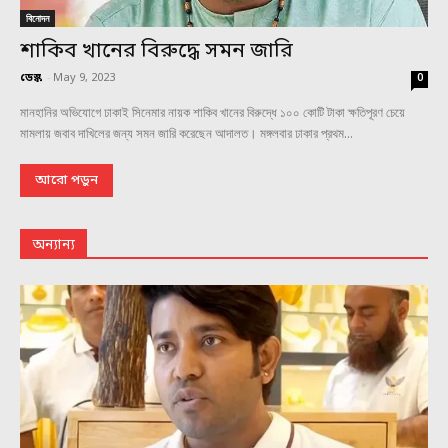
বিনোদন
শাকিব খানের বিরুদ্ধে সমন জারি
ডেস্ক
-
May 9, 2023
0
মানহানির অভিযোগে ঢাকাই সিনেমার নায়ক শাকিব খানের বিরুদ্ধে ১০০ কোটি টাকা ক্ষতিপূরণ চেয়ে
মামলায় জবাব দাখিলের জন্য সমন জারি করেছেন আদালত। মঙ্গলবার ঢাকার প্রথম...
আরো পড়ুন
অন্যান্য