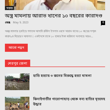
অন্যান্য
অস্ত্র মামলায় আরাভ খানের ১০ বছরের কারাদণ্ড
ডেস্ক
-
May 9, 2023
0
অস্ত্র মামলায় দুবাইয়ে পলাতক আসামি রবিউল ইসলাম ওরফে আরাভ খানের ১০ বছরের সশ্রম
কারাদণ্ড দিয়েছেন আদালত। একইসঙ্গে তাকে ১০ হাজার টাকা জরিমানা অনাদায়ে আরও...
আরো পড়ুন
শেরপুর জেলা
হাতি হত্যায় ৩ জনের বিরুদ্ধে হত্যা মামলা
ঝিনাইগাতীর গারোপাহাড় থেকে বন্য হাতির মৃতদেহ
উদ্ধার