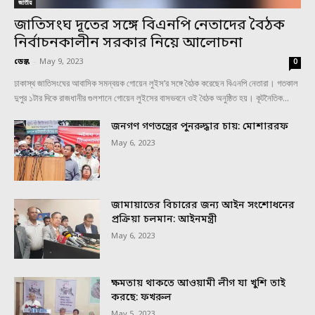
জাতীয়
জাতিসংঘ দূতের সঙ্গে বিএনপি নেতাদের বৈঠক
নির্বাচনকালীন সরকার নিয়ে আলোচনা
ডেস্ক
-
May 9, 2023
0
ঢাকাস্থ জাতিসংঘের আবাসিক সমন্বয়ক গোয়েন লুইস’র সঙ্গে বৈঠক করেছেন বিএনপি নেতারা। গতকাল
দুপুর ১টার দিকে রাজধানীর গুলশানে গোয়েন লুইসের বাসভবনে ওই বৈঠক অনুষ্ঠিত হয়। কূটনৈতিক...
জনগণ গণতন্ত্রের পুনরুদ্ধার চায়: মোশাররফ
May 6, 2023
জামায়াতের বিচারের জন্য আইন সংশোধনের
প্রক্রিয়া চলমান: আইনমন্ত্রী
May 6, 2023
ক্ষমতায় থাকতে আওয়ামী লীগ যা খুশি তাই
করছে: ফখরুল
May 5, 2023