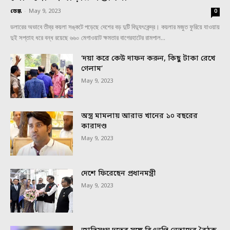
ডেস্ক
-
May 9, 2023
0
ডলারের অভাবে তীব্র কয়লা সঙ্কটে পড়েছে দেশের বড় দুটি বিদ্যুৎকেন্দ্র। কয়লার মজুত ফুরিয়ে যাওয়ায়
দুই সপ্তাহ ধরে বন্ধ রয়েছে ৬৬০ মেগাওয়াট ক্ষমতার বাগেরহাটের রামপাল...
‘দয়া করে কেউ দাফন করুন, কিছু টাকা রেখে
গেলাম’
May 9, 2023
অস্ত্র মামলায় আরাভ খানের ১০ বছরের
কারাদণ্ড
May 9, 2023
দেশে ফিরেছেন প্রধানমন্ত্রী
May 9, 2023