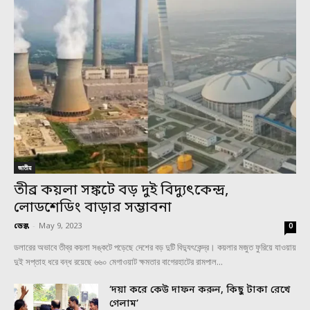
জাতীয়
তীব্র কয়লা সঙ্কটে বড় দুই বিদ্যুৎকেন্দ্র,
লোডশেডিং বাড়ার সম্ভাবনা
ডেস্ক
-
May 9, 2023
0
ডলারের অভাবে তীব্র কয়লা সঙ্কটে পড়েছে দেশের বড় দুটি বিদ্যুৎকেন্দ্র। কয়লার মজুত ফুরিয়ে যাওয়ায়
দুই সপ্তাহ ধরে বন্ধ রয়েছে ৬৬০ মেগাওয়াট ক্ষমতার বাগেরহাটের রামপাল...
‘দয়া করে কেউ দাফন করুন, কিছু টাকা রেখে
গেলাম’