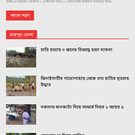
কারাদণ্ড দিয়েছেন আদালত। একইসঙ্গে তাকে ১০ হাজার টাকা জরিমানা অনাদায়ে আরও...
আরো পড়ুন
শেরপুর জেলা
হাতি হত্যায় ৩ জনের বিরুদ্ধে হত্যা মামলা
ঝিনাইগাতীর গারোপাহাড় থেকে বন্য হাতির মৃতদেহ
উদ্ধার
নকলায় ধানকাটা নিয়ে সংঘর্ষে নিহত ১ আহত ৫