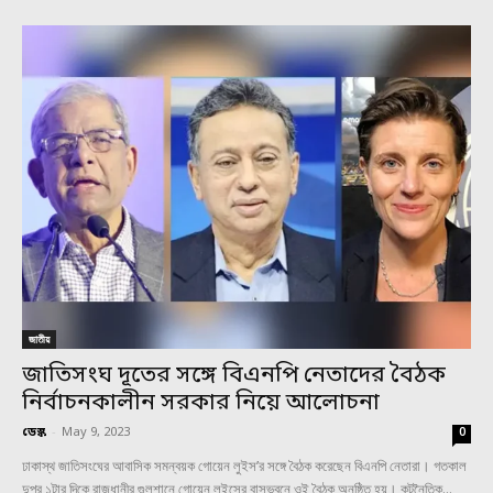
জাতীয়
জাতিসংঘ দূতের সঙ্গে বিএনপি নেতাদের বৈঠক
নির্বাচনকালীন সরকার নিয়ে আলোচনা
ডেস্ক
-
May 9, 2023
0
ঢাকাস্থ জাতিসংঘের আবাসিক সমন্বয়ক গোয়েন লুইস’র সঙ্গে বৈঠক করেছেন বিএনপি নেতারা। গতকাল
দুপুর ১টার দিকে রাজধানীর গুলশানে গোয়েন লুইসের বাসভবনে ওই বৈঠক অনুষ্ঠিত হয়। কূটনৈতিক...