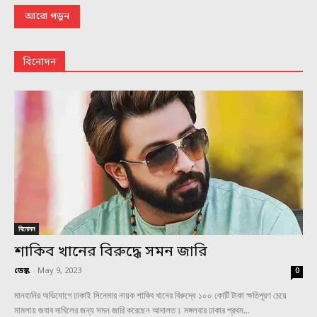
আরো পড়ুন
বিনোদন
বিনোদন
শাকিব খানের বিরুদ্ধে সমন জারি
ডেস্ক
-
May 9, 2023
0
মানহানির অভিযোগে ঢাকাই সিনেমার নায়ক শাকিব খানের বিরুদ্ধে ১০০ কোটি টাকা ক্ষতিপূরণ চেয়ে
মামলায় জবাব দাখিলের জন্য সমন জারি করেছেন আদালত। মঙ্গলবার ঢাকার প্রথম...