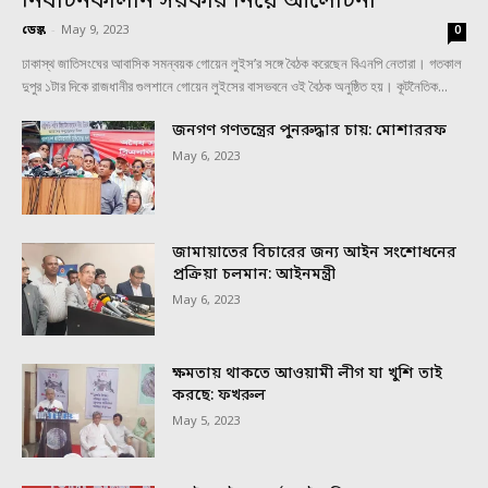
নির্বাচনকালীন সরকার নিয়ে আলোচনা
ডেস্ক
-
May 9, 2023
0
ঢাকাস্থ জাতিসংঘের আবাসিক সমন্বয়ক গোয়েন লুইস’র সঙ্গে বৈঠক করেছেন বিএনপি নেতারা। গতকাল
দুপুর ১টার দিকে রাজধানীর গুলশানে গোয়েন লুইসের বাসভবনে ওই বৈঠক অনুষ্ঠিত হয়। কূটনৈতিক...
জনগণ গণতন্ত্রের পুনরুদ্ধার চায়: মোশাররফ
May 6, 2023
জামায়াতের বিচারের জন্য আইন সংশোধনের
প্রক্রিয়া চলমান: আইনমন্ত্রী
May 6, 2023
ক্ষমতায় থাকতে আওয়ামী লীগ যা খুশি তাই
করছে: ফখরুল
May 5, 2023