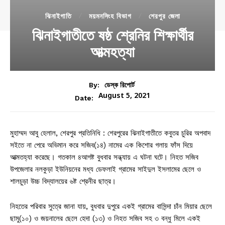
ঝিনাইগাতি
ময়মনসিংহ বিভাগ
শেরপুর জেলা
ঝিনাইগাতীতে ষষ্ঠ শ্রেনির শিক্ষার্থীর
আত্মহত্যা
By:
ডেস্ক রিপোর্ট
August 5, 2021
Date:
মুহাম্মদ আবু হেলাল, শেরপুর প্রতিনিধি : শেরপুরের ঝিনাইগাতীতে কবুতর চুরির অপবাদ
সইতে না পেরে অভিমান করে সজিব(১৪) নামের এক কিশোর গলায় ফাঁস দিয়ে
আত্মতহ্যা করেছে। গতকাল ৪আগষ্ট বুধবার সন্ধ্যায় এ ঘটনা ঘটে। নিহত সজিব
উপজেলার নলকুড়া ইউনিয়নের মধ্য ডেফলাই গ্রামের সাইদুল ইসলামের ছেলে ও
শালচুড়া উচ্চ বিদ্যালয়ের ৬ষ্ট শ্রেনীর ছাত্র।
নিহতের পরিবার সুত্রে জানা যায়, বুধবার দুপুরে একই গ্রামের বাসিন্দা চাঁন মিয়ার ছেলে
ছামু(১০) ও জয়নালের ছেলে হেদা (১৩) ও নিহত সজিব সহ ৩ বন্ধু মিলে একই