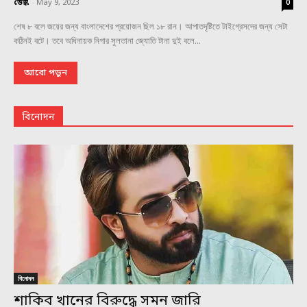
ডেস্ক
-
May 9, 2023
0
শেষ ৮ বলে জয়ের জন্য বাংলাদেশের প্রয়োজন ছিল ১৮ রান। আপাতদৃষ্টিতে টাইগ্রেসদের জন্য সেটা
কঠিনই বটে। তবে অধিনায়ক নিগার সুলতানা জ্যোতি টানা দুই বলে...
আরো পড়ুন
বিনোদন
বিনোদন
শাকিব খানের বিরুদ্ধে সমন জারি