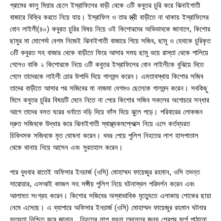
গ্রামের কালু মিয়ার ছেলে ইস্রাফিলের বাড়ী থেকে ৩টি কবুতর চুরি করে ঝিনাইগাতী
বাজারে বিক্রি করতে নিয়ে যায়। ইস্রাফিল ও তার স্ত্রী বাড়ীতে না থাকায় ইস্রাফিলের
বোন লাইলী(৪০) কবুরত চুরির বিষয় নিয়ে ওই কিশোরদের অভিভাবকে জানালে, কিশোর
ছামুর মা মোশের্দা বেগম নিজেই ঝিনাইগাতী বাজারে গিয়ে সজিব, ছামু ও হেদাকে চুরিকৃত
৩টি কবুরত সহ বাজার থেকে বাড়ীতে ফিরে আসার সময় ছামু ভয়ে রাস্তা থেকে পালিয়ে
গেলেও বাকি ২ কিশোরকে নিয়ে ৩টি কবুতর ইস্রাফিলের বোন লাইলীকে বুঝিয়ে দিতে
গেলে তাদেরকে লাইলী চোর উপাদি দিয়ে গালমন্দ করেন। এমতাবস্থায় কিশোর সজিব
তাদের বাড়ীতে আসার পর সজিবের মা নাজমা বেগমও ছেলেকে গালমন্দ করেন। সবকিছু
মিলে কবুতর চুরির বিষয়টি মেনে নিতে না পেরে কিশোর সজিব সকলের অগোচরে সন্ধার
আগে তাদের বসত ঘরের ধর্নাতে দড়ি দিয়ে ফাঁস দিয়ে ঝুলে পড়ে। পরিবারের লোকজন
দ্রুত সজিবকে উদ্ধার করে ঝিনাইগাতী স্বাস্থ্যকমপ্লেক্সে নিয়ে এলে কর্তব্যরত
চিকিৎসক সজিবকে মৃত ঘোষনা করেন। খবর পেয়ে পুলিশ নিহতের লাশ হাসপাতাল
থেকে থানায় নিয়ে আসেন এবং সুরতহাল করেন।
পরে বুধবার রাতেই অফিসার ইনচার্জ (ওসি) মোহাম্মদ ফায়েজুর রহমান, ওসি তদন্ত
সারোয়ার, এসআই কাজল সহ সঙ্গীয় পুলিশ নিয়ে ঘটনাস্থল পরিদর্শন করেন এবং
আলামত সংগ্রহ করেন। কিশোর সজিবের অস্বাভাবিক মৃত্যেুতে এলাকায় শোকের ছায়া
নেমে এসেছে। এ ব্যাপারে অফিসার ইনচার্জ (ওসি) মোহাম্মদ ফায়েজুর রহমান ঘটনার
সত্যতা নিশ্চিত করে জানান , নিহতের লাশ ময়না তদন্তের জন্য শেরপুর মর্গে পাঠানো