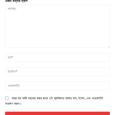
একটি উত্তর ত্যাগ
মন্তব্য:
না
ইম
ওয়
পরের বার আমি মন্তব্য করার জন্য এই ব্রাউজারে আমার নাম, ইমেল, এবং ওয়েবসাইট
সংরক্ষণ করুন।