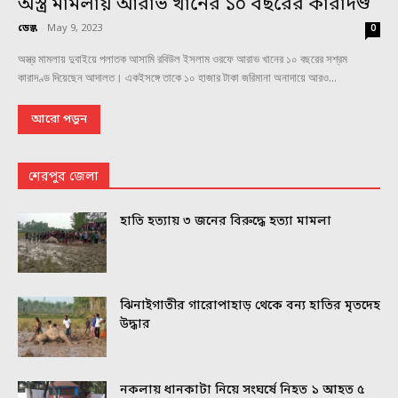
অস্ত্র মামলায় আরাভ খানের ১০ বছরের কারাদণ্ড
ডেস্ক
-
May 9, 2023
0
অস্ত্র মামলায় দুবাইয়ে পলাতক আসামি রবিউল ইসলাম ওরফে আরাভ খানের ১০ বছরের সশ্রম
কারাদণ্ড দিয়েছেন আদালত। একইসঙ্গে তাকে ১০ হাজার টাকা জরিমানা অনাদায়ে আরও...
আরো পড়ুন
শেরপুর জেলা
হাতি হত্যায় ৩ জনের বিরুদ্ধে হত্যা মামলা
ঝিনাইগাতীর গারোপাহাড় থেকে বন্য হাতির মৃতদেহ
উদ্ধার
নকলায় ধানকাটা নিয়ে সংঘর্ষে নিহত ১ আহত ৫