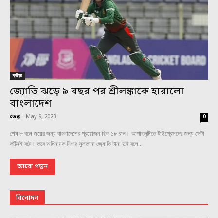
ক্রীড়া
জ্যোতি ঝড়ে ৯ বছর পর শ্রীলঙ্কাকে হারালো
বাংলাদেশ
ডেস্ক
-
May 9, 2023
0
শেষ ৮ বলে জয়ের জন্য বাংলাদেশের প্রয়োজন ছিল ১৮ রান। আপাতদৃষ্টিতে টাইগ্রেসদের জন্য সেটা
কঠিনই বটে। তবে অধিনায়ক নিগার সুলতানা জ্যোতি টানা দুই বলে...
আরো পড়ুন
বিনোদন