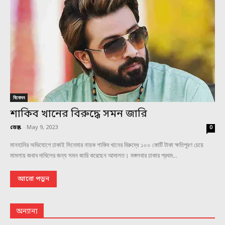
বিনোদন
শাকিব খানের বিরুদ্ধে সমন জারি
ডেস্ক
-
May 9, 2023
0
মানহানির অভিযোগে ঢাকাই সিনেমার নায়ক শাকিব খানের বিরুদ্ধে ১০০ কোটি টাকা ক্ষতিপূরণ চেয়ে
মামলায় জবাব দাখিলের জন্য সমন জারি করেছেন আদালত। মঙ্গলবার ঢাকার প্রথম...
আরো পড়ুন
অন্যান্য