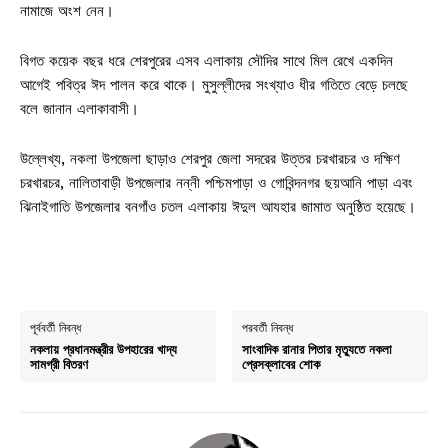
নামাজে অংশ নেন।
বিগত কয়েক বছর ধরে শেরপুরের এসব এলাকায় সৌদির সাথে মিল রেখে একদিন
আগেই পবিত্র ঈদ পালন করে থাকে। মুসুল্লীদের সংখ্যাও ধীর গতিতে বেড়ে চলছে
বলে জানান এলাকাবাসী।
উল্লেখ্য, নকলা উপজেলা ছাড়াও শেরপুর জেলা সদরের উত্তর চরখারচর ও দক্ষিণ
চরখারচর, নালিতাবাড়ী উপজেলার নন্নী পশ্চিমপাড়া ও গোবিন্দনগর ছয়আনি পাড়া এবং
ঝিনাইগাতি উপজেলার বনগাঁও চতল এলাকায় ঈদুল আযহার জামাত অনুষ্ঠিত হয়েছে।
পূর্ববর্তী নিবন্ধ
পরবর্তী নিবন্ধ
নকলায় প্রধানমন্ত্রীর উপহারের খাদ্য
সাংবাদিক রানার পিতার মৃত্যুতে নকলা
সামগ্রী বিতরণ
প্রেসক্লাবের শোক