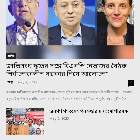
জাতীয়
জাতিসংঘ দূতের সঙ্গে বিএনপি নেতাদের বৈঠক
নির্বাচনকালীন সরকার নিয়ে আলোচনা
ডেস্ক
-
May 9, 2023
0
ঢাকাস্থ জাতিসংঘের আবাসিক সমন্বয়ক গোয়েন লুইস’র সঙ্গে বৈঠক করেছেন বিএনপি নেতারা। গতকাল
দুপুর ১টার দিকে রাজধানীর গুলশানে গোয়েন লুইসের বাসভবনে ওই বৈঠক অনুষ্ঠিত হয়। কূটনৈতিক...
জনগণ গণতন্ত্রের পুনরুদ্ধার চায়: মোশাররফ
May 6, 2023