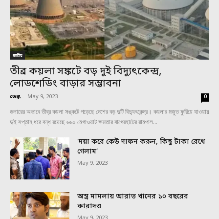
জাতীয়
তীব্র কয়লা সঙ্কটে বড় দুই বিদ্যুৎকেন্দ্র,
লোডশেডিং বাড়ার সম্ভাবনা
ডেস্ক
-
May 9, 2023
0
ডলারের অভাবে তীব্র কয়লা সঙ্কটে পড়েছে দেশের বড় দুটি বিদ্যুৎকেন্দ্র। কয়লার মজুত ফুরিয়ে যাওয়ায়
দুই সপ্তাহ ধরে বন্ধ রয়েছে ৬৬০ মেগাওয়াট ক্ষমতার বাগেরহাটের রামপাল...
‘দয়া করে কেউ দাফন করুন, কিছু টাকা রেখে
গেলাম’
May 9, 2023
অস্ত্র মামলায় আরাভ খানের ১০ বছরের
কারাদণ্ড
May 9, 2023