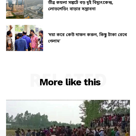
তীব্র কয়লা সঙ্কটে বড় দুই বিদ্যুৎকেন্দ্র,
লোডশেডিং বাড়ার সম্ভাবনা
‘দয়া করে কেউ দাফন করুন, কিছু টাকা রেখে
গেলাম’
RELATED
More like this