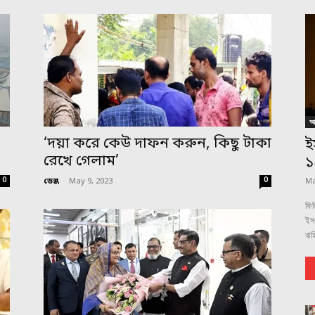
আন
,
‘দয়া করে কেউ দাফন করুন, কিছু টাকা
ই
রেখে গেলাম’
১
0
0
ডেস্ক
-
May 9, 2023
Ma
ফিল
ইস
বাহ