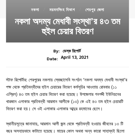
নকলা
ময়মনসিংহ বিভাগ
শেরপুর জেলা
নকলা অদম্য মেধাবী সংস্থা’র ৪৩ তম
হুইল চেয়ার বিতরণ
By:
ডেস্ক রিপোর্ট
April 13, 2021
Date:
স্টাফ রিপোর্টার: শেরপুরের নকলায় স্বেচ্ছাসেবি সংগঠন ‘নকলা অদম্য মেধাবী সংস্থা’র
পক্ষ থেকে প্রতিবন্ধীদের হুইল চেয়ারের বিতরণ কর্মসূচির আওতায় রোববার (১১
এপ্রিল) ৪৩ তম হুইল চেয়ার বিতরণ করা হয়েছে। উপজেলার গনপদ্দী ইউনিয়নের
খারজান এলাকার প্রতিবন্ধী আরমান আলীকে (১৩) কে এই ৪৩ তম হুইল চেয়ারটি
বিতরণ করা হয়। সে ওই এলাকার এলাকার আব্দুর রহমানের ছেলে।
স্থানীয়সূত্রে জানাযায়, আরমান আলী জন্ম থেকে প্রতিবন্ধী হওয়ায় জীবনের ১৩ টি
বছর অসহায়ভাবে কাটাতে হয়েছে। মায়ের কোল অথবা অন্য কারো সাহায্যই ছিলো