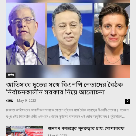
জাতীয়
জাতিসংঘ দূতের সঙ্গে বিএনপি নেতাদের বৈঠক
নির্বাচনকালীন সরকার নিয়ে আলোচনা
ডেস্ক
-
May 9, 2023
0
ঢাকাস্থ জাতিসংঘের আবাসিক সমন্বয়ক গোয়েন লুইস’র সঙ্গে বৈঠক করেছেন বিএনপি নেতারা। গতকাল
দুপুর ১টার দিকে রাজধানীর গুলশানে গোয়েন লুইসের বাসভবনে ওই বৈঠক অনুষ্ঠিত হয়। কূটনৈতিক...
জনগণ গণতন্ত্রের পুনরুদ্ধার চায়: মোশাররফ
May 6, 2023