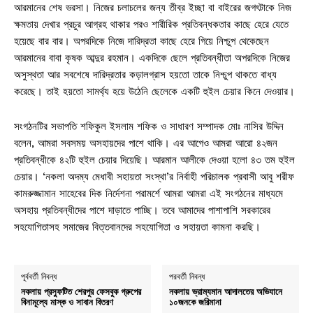
আরমানের শেষ ভরসা। নিজের চলাচলের জন্য তীব্র ইচ্ছা বা বাইরের জগৎটাকে নিজ
ক্ষমতায় দেখার প্রচুর আগ্রহ থাকার পরও শারীরিক প্রতিবন্ধকতার কাছে হেরে যেতে
হয়েছে বার বার। অপরদিকে নিজে দারিদ্রতা কাছে হেরে গিয়ে নিশ্চুপ থেকেছেন
আরমানের বাবা কৃষক আব্দুর রহমান। একদিকে ছেলে প্রতিবন্ধীতা অপরদিকে নিজের
অসুস্থতা আর সবশেষে দারিদ্রতার কড়ালগ্রাস হয়তো তাকে নিশ্চুপ থাকতে বাধ্য
করেছে। তাই হয়তো সামর্থ্য হয়ে উঠেনি ছেলেকে একটি হুইল চেয়ার কিনে দেওয়ার।
সংগঠনটির সভাপতি শফিকুল ইসলাম শফিক ও সাধারণ সম্পাদক মোঃ নাসির উদ্দিন
বলেন, আমরা সবসময় অসহায়দের পাশে থাকি। এর আগেও আমরা আরো ৪২জন
প্রতিবন্ধীকে ৪২টি হুইল চেয়ার দিয়েছি। আরমান আলীকে দেওয়া হলো ৪৩ তম হুইল
চেয়ার। ‘নকলা অদম্য মেধাবী সহায়তা সংস্থা’র নির্বাহী পরিচালক প্রবাসী আবু শরীফ
কামরুজ্জামান সাহেবের দিক নির্দেশনা পরামর্শে আমরা আমরা এই সংগঠনের মাধ্যমে
অসহায় প্রতিবন্ধীদের পাশে দাড়াতে পাচ্ছি। তবে আমাদের পাশাপাশি সরকারের
সহযোগিতাসহ সমাজের বিত্তবানদের সহযোগিতা ও সহায়তা কামনা করছি।
পূর্ববর্তী নিবন্ধ
পরবর্তী নিবন্ধ
নকলায় প্রস্ফুটিত শেরপুর ফেসবুক গ্রুপের
নকলায় ভ্রাম্যমান আদালতের অভিযানে
বিনামূল্যে মাস্ক ও সাবান বিতরণ
১০জনকে জরিমানা