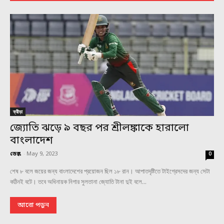
ক্রীড়া
জ্যোতি ঝড়ে ৯ বছর পর শ্রীলঙ্কাকে হারালো
বাংলাদেশ
ডেস্ক
-
May 9, 2023
0
শেষ ৮ বলে জয়ের জন্য বাংলাদেশের প্রয়োজন ছিল ১৮ রান। আপাতদৃষ্টিতে টাইগ্রেসদের জন্য সেটা
কঠিনই বটে। তবে অধিনায়ক নিগার সুলতানা জ্যোতি টানা দুই বলে...
আরো পড়ুন