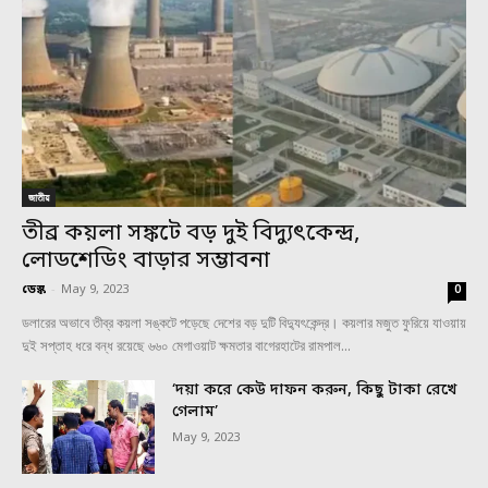
জাতীয়
তীব্র কয়লা সঙ্কটে বড় দুই বিদ্যুৎকেন্দ্র,
লোডশেডিং বাড়ার সম্ভাবনা
ডেস্ক
-
May 9, 2023
0
ডলারের অভাবে তীব্র কয়লা সঙ্কটে পড়েছে দেশের বড় দুটি বিদ্যুৎকেন্দ্র। কয়লার মজুত ফুরিয়ে যাওয়ায়
দুই সপ্তাহ ধরে বন্ধ রয়েছে ৬৬০ মেগাওয়াট ক্ষমতার বাগেরহাটের রামপাল...
‘দয়া করে কেউ দাফন করুন, কিছু টাকা রেখে
গেলাম’
May 9, 2023