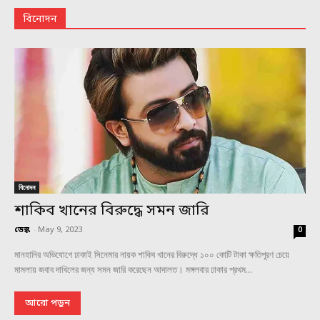
বিনোদন
বিনোদন
শাকিব খানের বিরুদ্ধে সমন জারি
ডেস্ক
-
May 9, 2023
0
মানহানির অভিযোগে ঢাকাই সিনেমার নায়ক শাকিব খানের বিরুদ্ধে ১০০ কোটি টাকা ক্ষতিপূরণ চেয়ে
মামলায় জবাব দাখিলের জন্য সমন জারি করেছেন আদালত। মঙ্গলবার ঢাকার প্রথম...
আরো পড়ুন