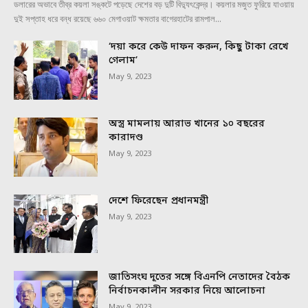
ডলারের অভাবে তীব্র কয়লা সঙ্কটে পড়েছে দেশের বড় দুটি বিদ্যুৎকেন্দ্র। কয়লার মজুত ফুরিয়ে যাওয়ায়
দুই সপ্তাহ ধরে বন্ধ রয়েছে ৬৬০ মেগাওয়াট ক্ষমতার বাগেরহাটের রামপাল...
‘দয়া করে কেউ দাফন করুন, কিছু টাকা রেখে
গেলাম’
May 9, 2023
অস্ত্র মামলায় আরাভ খানের ১০ বছরের
কারাদণ্ড
May 9, 2023
দেশে ফিরেছেন প্রধানমন্ত্রী
May 9, 2023
জাতিসংঘ দূতের সঙ্গে বিএনপি নেতাদের বৈঠক
নির্বাচনকালীন সরকার নিয়ে আলোচনা
May 9, 2023