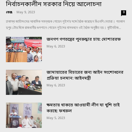
নির্বাচনকালীন সরকার নিয়ে আলোচনা
ডেস্ক
-
May 9, 2023
0
ঢাকাস্থ জাতিসংঘের আবাসিক সমন্বয়ক গোয়েন লুইস’র সঙ্গে বৈঠক করেছেন বিএনপি নেতারা। গতকাল
দুপুর ১টার দিকে রাজধানীর গুলশানে গোয়েন লুইসের বাসভবনে ওই বৈঠক অনুষ্ঠিত হয়। কূটনৈতিক...
জনগণ গণতন্ত্রের পুনরুদ্ধার চায়: মোশাররফ
May 6, 2023
জামায়াতের বিচারের জন্য আইন সংশোধনের
প্রক্রিয়া চলমান: আইনমন্ত্রী
May 6, 2023
ক্ষমতায় থাকতে আওয়ামী লীগ যা খুশি তাই
করছে: ফখরুল
May 5, 2023