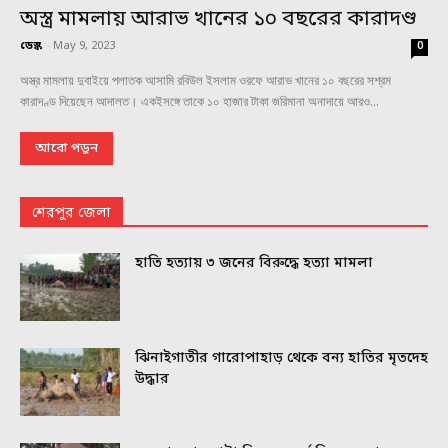
অস্ত্র মামলায় আরাভ খানের ১০ বছরের কারাদণ্ড
ডেস্ক
-
May 9, 2023
0
অস্ত্র মামলায় দুবাইয়ে পলাতক আসামি রবিউল ইসলাম ওরফে আরাভ খানের ১০ বছরের সশ্রম
কারাদণ্ড দিয়েছেন আদালত। একইসঙ্গে তাকে ১০ হাজার টাকা জরিমানা অনাদায়ে আরও...
আরো পড়ুন
শেরপুর জেলা
হাতি হত্যায় ৩ জনের বিরুদ্ধে হত্যা মামলা
ঝিনাইগাতীর গারোপাহাড় থেকে বন্য হাতির মৃতদেহ
উদ্ধার