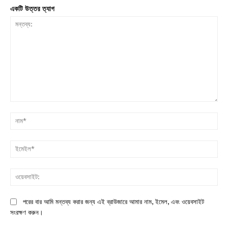
একটি উত্তর ত্যাগ
মন্তব্য:
না
ইম
ওয়
পরের বার আমি মন্তব্য করার জন্য এই ব্রাউজারে আমার নাম, ইমেল, এবং ওয়েবসাইট
সংরক্ষণ করুন।