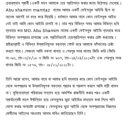
চেয়ারম্যান প্রার্থী।একটি মহল আমাকে হেয় প্রতিপন্ন করার জন্য উঠেপড়ে লেগেছে।
Abu shamim mamtaz নামের আমার একটি ফেইসবুক আইডি ছিল যা
অনেক আগেই তা বন্ধ করে দিয়েছি। বর্তমানে আমার নামে কোন ফেইসবুক আইড
নেই তাই আমি কোন আইডি চালাই না। তার পরে বিভিন্ন সময় আমার বিভিন্ন ছবি
ব্যবহার করে MD. Abu Shamim নামের একটি ফেইসবুক আইডি ব্যবহার করে
বিভিন্ন অপপ্রচার চালাচ্ছে এবং প্রতিনিয়তই হেয়প্রতিপন্ন করার চেষ্টা করতেছে।
রাষ্ট্রদ্রোহী ও বিভিন্ন উস্কানিমূলক বক্তব্য পোস্ট করে আমাকে ফাঁসানোর চেষ্ঠা
করতে পারে। সেজন্য আমি নকলা থানায় ও শেরপুর সদর থানায় জিডি করি।জিডি
নং-৯৩, তাং-৩/৫/১৮ ও জিডি নং ৯৩৭, তাং-২৪/০৪/২০১৯ইং এবং শেরপুরে সদর
থানার জিডি নং ১৫৭৯, তাং- ২৮/০১/২০২১ইং।
তিনি আরো বলেন, আমার নামে বা আমার ছবি ব্যবহার করে কোন ফেইসবুক আইডি
থেকে অপপ্রচার বা উস্কানিমূলক বক্তব্য প্রচার বা প্রকাশ করলে আমি দায়ী থাকব
না। মুক্তিযোদ্ধা পরিবারের সন্তান হয়ে আদর্শিক রাজনীতি করার পরও একটি
স্বার্থান্বেষী মহল ঈর্ষান্বিত হয়ে ফেসবুকের ভুয়া আইডির মাধ্যমে কথা লিখে পানি
ঘোলা করার অপচেষ্টা চালাচ্ছে। ফেসবুকের ভুয়া আইডি থেকে অপপ্রচারের বিরুদ্ধে
দোষীদের আইনের আওতায় আনার দাবিও জানিয়েছেন তিনি।