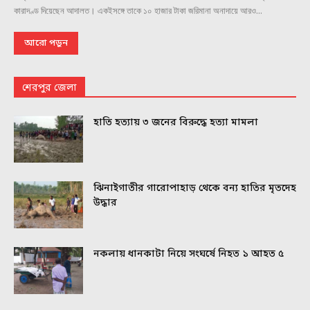
কারাদণ্ড দিয়েছেন আদালত। একইসঙ্গে তাকে ১০ হাজার টাকা জরিমানা অনাদায়ে আরও...
আরো পড়ুন
শেরপুর জেলা
হাতি হত্যায় ৩ জনের বিরুদ্ধে হত্যা মামলা
ঝিনাইগাতীর গারোপাহাড় থেকে বন্য হাতির মৃতদেহ
উদ্ধার
নকলায় ধানকাটা নিয়ে সংঘর্ষে নিহত ১ আহত ৫