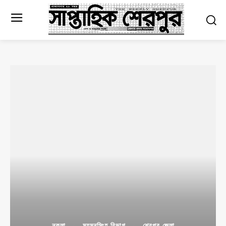
নকলা
ময়মনসিংহ বিভাগ
শেরপুর জেলা