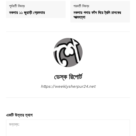
পূর্ববর্তী নিবন্ধ
পরবর্তী নিবন্ধ
নকলায় ১১ জুয়াড়ী গ্রেফতার
নকলায় গলায় ফাঁস দিয়ে ট্রলি চালকের
আত্মহত্যা
ডেস্ক রিপোর্ট
https://weeklysherpur24.net
একটি উত্তর ত্যাগ