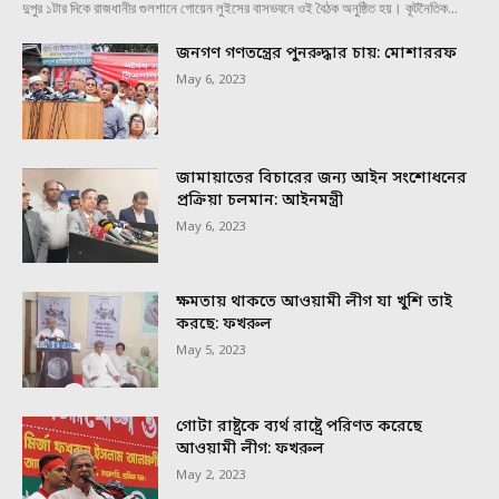
দুপুর ১টার দিকে রাজধানীর গুলশানে গোয়েন লুইসের বাসভবনে ওই বৈঠক অনুষ্ঠিত হয়। কূটনৈতিক...
জনগণ গণতন্ত্রের পুনরুদ্ধার চায়: মোশাররফ
May 6, 2023
জামায়াতের বিচারের জন্য আইন সংশোধনের
প্রক্রিয়া চলমান: আইনমন্ত্রী
May 6, 2023
ক্ষমতায় থাকতে আওয়ামী লীগ যা খুশি তাই
করছে: ফখরুল
May 5, 2023
গোটা রাষ্ট্রকে ব্যর্থ রাষ্ট্রে পরিণত করেছে
আওয়ামী লীগ: ফখরুল
May 2, 2023